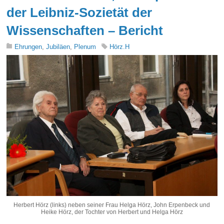
der Leibniz-Sozietät der
Wissenschaften – Bericht
Ehrungen
,
Jubiläen
,
Plenum
Hörz.H
Herbert Hörz (links) neben seiner Frau Helga Hörz, John Erpenbeck und
Heike Hörz, der Tochter von Herbert und Helga Hörz