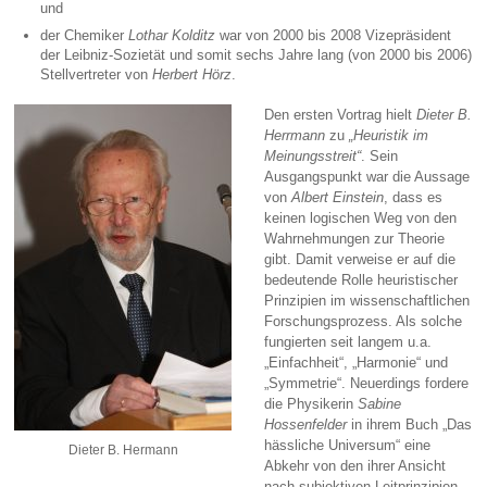
und
der Chemiker
Lothar Kolditz
war von 2000 bis 2008 Vizepräsident
der Leibniz-Sozietät und somit sechs Jahre lang (von 2000 bis 2006)
Stellvertreter von
Herbert Hörz
.
Den ersten Vortrag hielt
Dieter B.
Herrmann
zu
„Heuristik im
Meinungsstreit“
. Sein
Ausgangspunkt war die Aussage
von
Albert Einstein
, dass es
keinen logischen Weg von den
Wahrnehmungen zur Theorie
gibt. Damit verweise er auf die
bedeutende Rolle heuristischer
Prinzipien im wissenschaftlichen
Forschungsprozess. Als solche
fungierten seit langem u.a.
„Einfachheit“, „Harmonie“ und
„Symmetrie“. Neuerdings fordere
die Physikerin
Sabine
Hossenfelder
in ihrem Buch „Das
hässliche Universum“ eine
Dieter B. Hermann
Abkehr von den ihrer Ansicht
nach subjektiven Leitprinzipien,