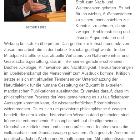
Stoff zum Nach- und
Weiterdenken geboten. Es sei
für ihn wichtig, Außenansichten
zu seinen Innenansichten zur
Kenntnis zu nehmen, da sie
Herbert Hörz
zwingen, Problemstellung und -
lösung, Argumentation und
Wirkung kritisch zu überprüfen. Das gehöre zur kritisch-konstruktiven
Zusammenarbeit, die in der Leibniz-Sozietät gepflegt werde. In den
Mittelpunkt stellte er das aktuelle Verhältnis von Naturerkenntnis und
Gesellschaftsgestaltung, das im Titel seines gerade erschienenen
Buches „Ökologie, Klimawandel und Nachhaltigkeit. Herausforderungen
im Überlebenskampf der Menschheit“ zum Ausdruck komme. Kritisch
setzte er sich mit aktuellen Tendenzen der Unterschätzung der
Naturdialektik für die humane Gestaltung der Zukunft in aktuellen
marxistischen Publikationen auseinander. Er verwies darauf, dass im
philosophischen Prozess der Verallgemeinerung es zu falsifizierbaren
Aussagen kommen kann, die wissenschaftlichen Erkenntnissen
widersprechen. Da es sich um präzisierte philosophische Aussagen
handelt, die dem konkret-historischen Wissensstand geschuldet sind,
könne die entsprechende Philosophie sich auf die allgemeinen
Grundsätze zurückziehen und sie neu präzisieren. Insofern seien die
weltanschaulichen Grundaussagen gewissermaßen gesetzte Axiome mit
gesellschaftlichen Werten und Verhaltensnormen. Mit zeitgenössischem