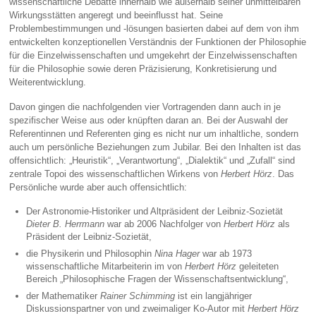
wissenschaftliche Debatte innerhalb wie außerhalb seiner unmittelbaren
Wirkungsstätten angeregt und beeinflusst hat. Seine
Problembestimmungen und -lösungen basierten dabei auf dem von ihm
entwickelten konzeptionellen Verständnis der Funktionen der Philosophie
für die Einzelwissenschaften und umgekehrt der Einzelwissenschaften
für die Philosophie sowie deren Präzisierung, Konkretisierung und
Weiterentwicklung.
Davon gingen die nachfolgenden vier Vortragenden dann auch in je
spezifischer Weise aus oder knüpften daran an. Bei der Auswahl der
Referentinnen und Referenten ging es nicht nur um inhaltliche, sondern
auch um persönliche Beziehungen zum Jubilar. Bei den Inhalten ist das
offensichtlich: „Heuristik“, „Verantwortung“, „Dialektik“ und „Zufall“ sind
zentrale Topoi des wissenschaftlichen Wirkens von
Herbert Hörz
. Das
Persönliche wurde aber auch offensichtlich:
Der Astronomie-Historiker und Altpräsident der Leibniz-Sozietät
Dieter B. Herrmann
war ab 2006 Nachfolger von
Herbert Hörz
als
Präsident der Leibniz-Sozietät,
die Physikerin und Philosophin
Nina Hager
war ab 1973
wissenschaftliche Mitarbeiterin im von
Herbert Hörz
geleiteten
Bereich „Philosophische Fragen der Wissenschaftsentwicklung“,
der Mathematiker
Rainer Schimming
ist ein langjähriger
Diskussionspartner von und zweimaliger Ko-Autor mit
Herbert Hörz