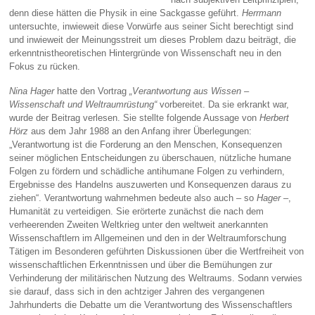
denn diese hätten die Physik in eine Sackgasse geführt.
Herrmann
untersuchte, inwieweit diese Vorwürfe aus seiner Sicht berechtigt sind
und inwieweit der Meinungsstreit um dieses Problem dazu beiträgt, die
erkenntnistheoretischen Hintergründe von Wissenschaft neu in den
Fokus zu rücken.
Nina Hager
hatte den Vortrag
„Verantwortung aus Wissen –
Wissenschaft und Weltraumrüstung“
vorbereitet. Da sie erkrankt war,
wurde der Beitrag verlesen. Sie stellte folgende Aussage von
Herbert
Hörz
aus dem Jahr 1988 an den Anfang ihrer Überlegungen:
„Verantwortung ist die Forderung an den Menschen, Konsequenzen
seiner möglichen Entscheidungen zu überschauen, nützliche humane
Folgen zu fördern und schädliche antihumane Folgen zu verhindern,
Ergebnisse des Handelns auszuwerten und Konsequenzen daraus zu
ziehen“. Verantwortung wahrnehmen bedeute also auch – so
Hager
–,
Humanität zu verteidigen. Sie erörterte zunächst die nach dem
verheerenden Zweiten Weltkrieg unter den weltweit anerkannten
Wissenschaftlern im Allgemeinen und den in der Weltraumforschung
Tätigen im Besonderen geführten Diskussionen über die Wertfreiheit von
wissenschaftlichen Erkenntnissen und über die Bemühungen zur
Verhinderung der militärischen Nutzung des Weltraums. Sodann verwies
sie darauf, dass sich in den achtziger Jahren des vergangenen
Jahrhunderts die Debatte um die Verantwortung des Wissenschaftlers