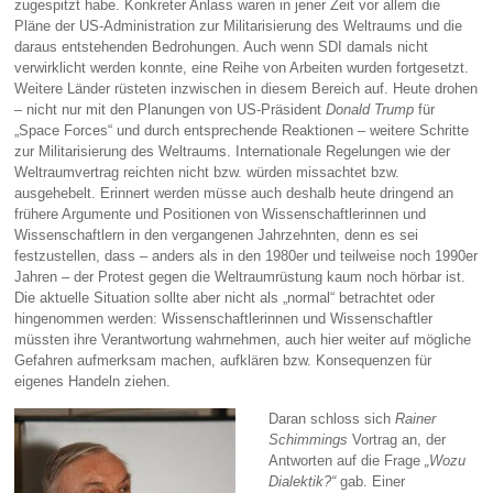
zugespitzt habe. Konkreter Anlass waren in jener Zeit vor allem die
Pläne der US-Administration zur Militarisierung des Weltraums und die
daraus entstehenden Bedrohungen. Auch wenn SDI damals nicht
verwirklicht werden konnte, eine Reihe von Arbeiten wurden fortgesetzt.
Weitere Länder rüsteten inzwischen in diesem Bereich auf. Heute drohen
– nicht nur mit den Planungen von US-Präsident
Donald Trump
für
„Space Forces“ und durch entsprechende Reaktionen – weitere Schritte
zur Militarisierung des Weltraums. Internationale Regelungen wie der
Weltraumvertrag reichten nicht bzw. würden missachtet bzw.
ausgehebelt. Erinnert werden müsse auch deshalb heute dringend an
frühere Argumente und Positionen von Wissenschaftlerinnen und
Wissenschaftlern in den vergangenen Jahrzehnten, denn es sei
festzustellen, dass – anders als in den 1980er und teilweise noch 1990er
Jahren – der Protest gegen die Weltraumrüstung kaum noch hörbar ist.
Die aktuelle Situation sollte aber nicht als „normal“ betrachtet oder
hingenommen werden: Wissenschaftlerinnen und Wissenschaftler
müssten ihre Verantwortung wahrnehmen, auch hier weiter auf mögliche
Gefahren aufmerksam machen, aufklären bzw. Konsequenzen für
eigenes Handeln ziehen.
Daran schloss sich
Rainer
Schimmings
Vortrag an, der
Antworten auf die Frage
„Wozu
Dialektik?“
gab. Einer