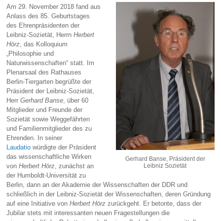
Am 29. November 2018 fand aus
Anlass des 85. Geburtstages
des Ehrenpräsidenten der
Leibniz-Sozietät, Herrn
Herbert
Hörz
, das Kolloquium
„Philosophie und
Naturwissenschaften“ statt. Im
Plenarsaal des Rathauses
Berlin-Tiergarten begrüßte der
Präsident der Leibniz-Sozietät,
Herr
Gerhard Banse
, über 60
Mitglieder und Freunde der
Sozietät sowie Weggefährten
und Familienmitglieder des zu
Ehrenden. In seiner
Laudatio
würdigte der Präsident
das wissenschaftliche Wirken
Gerhard Banse, Präsident der
von
Herbert Hörz
, zunächst an
Leibniz Sozietät
der Humboldt-Universität zu
Berlin, dann an der Akademie der Wissenschaften der DDR und
schließlich in der Leibniz-Sozietät der Wissenschaften, deren Gründung
auf eine Initiative von
Herbert Hörz
zurückgeht. Er betonte, dass der
Jubilar stets mit interessanten neuen Fragestellungen die