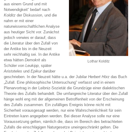
aus einem Grund und mit
Notwendigkeit“ bedarf nach
Kolditz
der Diskussion, und die
nahm er mit einer
naturwissenschaftlichen Analyse
aus heutiger Sicht vor. Zunächst
jedoch verwies er darauf, dass
die Literatur über den Zufall von
der Antike bis in die Neuzeit
sehr reichhaltig sei. In der Antike
etwa hätten
Demokrit
als
Lothar Kolditz
Schüler von
Leukipp
, später
Aristoteles
und
Epikur
darüber
geschrieben. In der Neuzeit hätte u.a. der Jubilar
Herbert Hörz
das Buch
„Zufall. Eine philosophische Untersuchung“ verfasst und in einem
Plenarvortrag in der Leibniz-Sozietät die Grundzüge einer dialektischen
Theorie des Zufalls behandelt. Die umfangreiche Literatur über den Zufall
hänge wohl eng mit der allgemeinen Betroffenheit von der Erscheinung
des Zufalls zusammen. Ein zufälliges Ereignis könne nicht mit
Sicherheit vorausgesagt werden, nur eine Wahrscheinlichkeit für sein
Eintreten kann angegeben werden. Bei dieser Analyse solle nur eine
Voraussetzung gelten, nämlich die, dass im Bereich des betrachteten
Zufalls die einschlägigen Naturgesetze uneingeschränkt gelten. Die