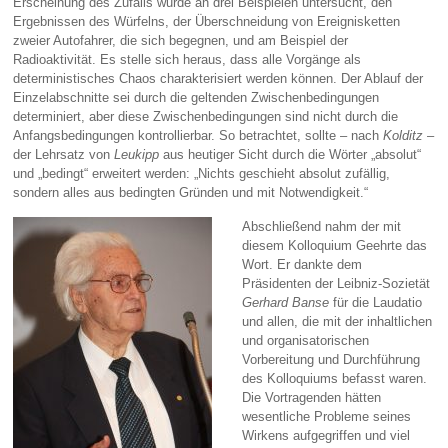
Erscheinung des Zufalls wurde an drei Beispielen untersucht, den
Ergebnissen des Würfelns, der Überschneidung von Ereignisketten
zweier Autofahrer, die sich begegnen, und am Beispiel der
Radioaktivität. Es stelle sich heraus, dass alle Vorgänge als
deterministisches Chaos charakterisiert werden können. Der Ablauf der
Einzelabschnitte sei durch die geltenden Zwischenbedingungen
determiniert, aber diese Zwischenbedingungen sind nicht durch die
Anfangsbedingungen kontrollierbar. So betrachtet, sollte – nach
Kolditz
–
der Lehrsatz von
Leukipp
aus heutiger Sicht durch die Wörter „absolut“
und „bedingt“ erweitert werden: „Nichts geschieht absolut zufällig,
sondern alles aus bedingten Gründen und mit Notwendigkeit.“
Abschließend nahm der mit
diesem Kolloquium Geehrte das
Wort. Er dankte dem
Präsidenten der Leibniz-Sozietät
Gerhard Banse
für die Laudatio
und allen, die mit der inhaltlichen
und organisatorischen
Vorbereitung und Durchführung
des Kolloquiums befasst waren.
Die Vortragenden hätten
wesentliche Probleme seines
Wirkens aufgegriffen und viel