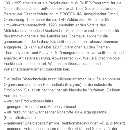
1991-1995 arbeitete er als Projektleiter im WIP/HEP-Programm für die
Neuen Bundesländer; außerdem war er ab 1992 Gesellschafter und
Berater der Geschäftsführung im PROTEKUM-Umweltinstitut GmbH,
Oranienburg. 1995 berief ihn die TFH Wildau zum Professor für
Umweltverfahrenstechnik. 1993 übernahm er den Vorsitz des
Mittelstandsverbandes Oberhavel e. V., in dem er sich besonders für
den Innovationspreis des Landkreises Oberhavel sowie für die
gemeinsam mit der Leibniz-Sozietät organisierten Toleranz-Seminare
engagierte. Er kann auf über 120 Publikationen zu den Themen
Thermodynamik und Analytik, Strömungsmechanik, Umwelttechnik und -
analytik, Altlastensanierung, Abwassertechnik, Weiße Biotechnologie,
Funktionale Lebensmittel, Wissenschaftsorganisation und
Wirtschaftsmanagement zurückblicken.
Die Weiße Biotechnologie nutzt Mikroorganismen bzw. Zellen höherer
Organismen und deren Bestandteile (Enzyme) für die industrielle
Produktion. Sie ist oft nachhaltiger als klassische Verfahren. Zu ihren
Vorteilen zählen:
– weniger Produktionsschritte
– geringerer Rohstoff und Materialverbrauch
– oft Nutzung nachwachsender Rohstoffe als Ausgangsstoffe
(Rohstoffsituation!)
– geringerer Energiebedarf (milde Reaktionsbedingungen –T, p, pH-Wert)
– geringere Entsorgungskosten (hohe Spezifität und Selektivität der