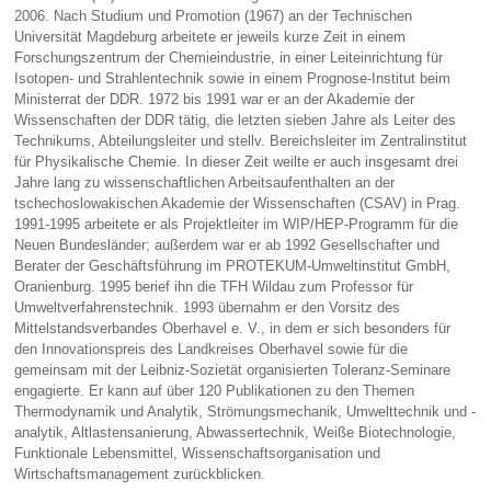
2006. Nach Studium und Promotion (1967) an der Technischen
Universität Magdeburg arbeitete er jeweils kurze Zeit in einem
Forschungszentrum der Chemieindustrie, in einer Leiteinrichtung für
Isotopen- und Strahlentechnik sowie in einem Prognose-Institut beim
Ministerrat der DDR. 1972 bis 1991 war er an der Akademie der
Wissenschaften der DDR tätig, die letzten sieben Jahre als Leiter des
Technikums, Abteilungsleiter und stellv. Bereichsleiter im Zentralinstitut
für Physikalische Chemie. In dieser Zeit weilte er auch insgesamt drei
Jahre lang zu wissenschaftlichen Arbeitsaufenthalten an der
tschechoslowakischen Akademie der Wissenschaften (CSAV) in Prag.
1991-1995 arbeitete er als Projektleiter im WIP/HEP-Programm für die
Neuen Bundesländer; außerdem war er ab 1992 Gesellschafter und
Berater der Geschäftsführung im PROTEKUM-Umweltinstitut GmbH,
Oranienburg. 1995 berief ihn die TFH Wildau zum Professor für
Umweltverfahrenstechnik. 1993 übernahm er den Vorsitz des
Mittelstandsverbandes Oberhavel e. V., in dem er sich besonders für
den Innovationspreis des Landkreises Oberhavel sowie für die
gemeinsam mit der Leibniz-Sozietät organisierten Toleranz-Seminare
engagierte. Er kann auf über 120 Publikationen zu den Themen
Thermodynamik und Analytik, Strömungsmechanik, Umwelttechnik und -
analytik, Altlastensanierung, Abwassertechnik, Weiße Biotechnologie,
Funktionale Lebensmittel, Wissenschaftsorganisation und
Wirtschaftsmanagement zurückblicken.