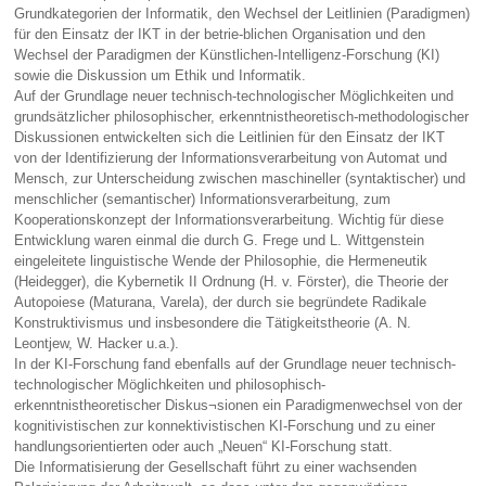
Grundkategorien der Informatik, den Wechsel der Leitlinien (Paradigmen)
für den Einsatz der IKT in der betrie-blichen Organisation und den
Wechsel der Paradigmen der Künstlichen-Intelligenz-Forschung (KI)
sowie die Diskussion um Ethik und Informatik.
Auf der Grundlage neuer technisch-technologischer Möglichkeiten und
grundsätzlicher philosophischer, erkenntnistheoretisch-methodologischer
Diskussionen entwickelten sich die Leitlinien für den Einsatz der IKT
von der Identifizierung der Informationsverarbeitung von Automat und
Mensch, zur Unterscheidung zwischen maschineller (syntaktischer) und
menschlicher (semantischer) Informationsverarbeitung, zum
Kooperationskonzept der Informationsverarbeitung. Wichtig für diese
Entwicklung waren einmal die durch G. Frege und L. Wittgenstein
eingeleitete linguistische Wende der Philosophie, die Hermeneutik
(Heidegger), die Kybernetik II Ordnung (H. v. Förster), die Theorie der
Autopoiese (Maturana, Varela), der durch sie begründete Radikale
Konstruktivismus und insbesondere die Tätigkeitstheorie (A. N.
Leontjew, W. Hacker u.a.).
In der KI-Forschung fand ebenfalls auf der Grundlage neuer technisch-
technologischer Möglichkeiten und philosophisch-
erkenntnistheoretischer Diskus¬sionen ein Paradigmenwechsel von der
kognitivistischen zur konnektivistischen KI-Forschung und zu einer
handlungsorientierten oder auch „Neuen“ KI-Forschung statt.
Die Informatisierung der Gesellschaft führt zu einer wachsenden