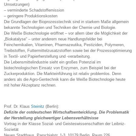
Umsetzungen)
– verminderte Schadstoffemission
– geringere Produktionskosten
Die Grundlagen der Bioprozesstechnik sind in starkem Maße allgemein
bekannte Technologien und Techniken der Chemie und Biologie.
Die Weiße Biotechnologie eröffnet – vor allem über die Möglichkeit der
„Biokatalyse“ – unter anderem neue Handlungsfelder bei
Feinchemikalien, Vitaminen, Pharmazeutika, Pestiziden, Polymeren,
Treibstoffen, Futtermittelzusatzstoffen sowie bei der Prozessoptimierung
in Textil- und Papierherstellung und -verarbeitung.
Die Lebensmittelindustrie sieht ein großes Potenzial im
biotechnologischen Einsatz von Enzymen, zum Beispiel bei der
Zuckerproduktion. Die Markteinführung ist relativ problemlos. Denn
anders als die Agro-Gentechnik kann die Weiße Biotechnologie heute
mit hoher Akzeptanz rechnen.
Prof. Dr. Klaus
Steinitz
(Berlin):
Defizite der ostdeutschen Wirtschaftsentwicklung. Die Problematik
der Herstellung gleichwertiger Lebensverhältnisse
Vortrag in der Klasse Sozial- und Geisteswissenschaften der Leibniz-
Sozietät
Neues Stadthaus, Parochialstr. 1-3, 10179 Berlin, Raum 226