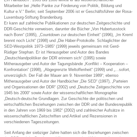
Mitarbeiter bei „Helle Panke zur Förderung von Politik, Bildung und
Kultur e.V.“ Berlin; seit September 2006 ist er Geschäftsführer der Rosa-
Luxemburg-Stiftung Brandenburg.
Er kann auf zahlreiche Publikationen zur deutschen Zeitgeschichte und
DDR-Geschichte verweisen, darunter die Bücher „Von Hubertusstock
nach Bonn“ (1995), „Countdown zur deutschen Einheit“ (1996), „Im Kreml
brennt noch Licht“ (1998) und „Die Häber-Protokolle. Schlaglichter der
SED-Westpolitik 1973–1985“ (1999) jeweils gemeinsam mit Gerd-
Rüdiger Stephan. Er ist Herausgeber und Autor des Bandes
„Deutschlandpolitiker der DDR erinnern sich“ (1995) sowie
Mitherausgeber und Autor der Tagungsbände „Konflikt – Kooperation –
Konfrontation“ (1998), „Abgegrenzte Weltoffenheit“ (1999) und „…sofort,
unverzüglich. Der Fall der Mauer am 9. November 1989“; ebenso
Mitherausgeber und Autor der Handbücher „Die SED“ (1997), „Parteien
und Organisationen der DDR“ (2002) und „Deutsche Zeitgeschichte von
1945 bis 2000“ sowie Autor der wissenschaftlichen Monographie
„Deutsch-deutsche Grundlagen. Zur Geschichte der politischen und
wirtschaftlichen Beziehungen zwischen der DDR und der Bundesrepublik
in den Jahren von 1969 bis 1982“ (2002) und zahlreicher Aufsätze in
wissenschaftlichen Zeitschriften und Artikel und Rezensionen in
verschiedenen Tageszeitungen.
Seit Anfang der siebziger Jahre hatten sich die Beziehungen zwischen