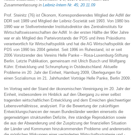
Zusammenfassung in
Leibniz-Intern Nr. 45; 20.11.09
Prof. Steinitz (76) ist Ökonom, Korrespondierendes Mitglied der AdW der
DDR seit 1989 und Mitglied der Leibniz-Sozietät seit 1993. Von 1980 bis
1990 war er Stellvertretender Institutsdirektor des Zentralinstituts für
Wirtschaftswissenschaften der AdW. In der ersten Hälfte der 90er Jahre
war er als Mitglied des Parteivorstands der PDS und ihres Präsidiums
verantwortlich für Wirtschaftspolitik und hat die AG Wirtschaftspolitik der
PDS von 1990 bis 2004 geleitet. Seit 1996 im Ruhestand, ist er seit
2006 Vorsitzender des Vereins Helle Panke – Rosa-Luxemburg-Stiftung
Berlin. Letzte Publikation, gemeinsam mit Ulrich Busch und Wolfgang
Kühn: Entwicklung und Schrumpfung in Ostdeutschland. Aktuelle
Probleme im 20. Jahr der Einheit, Hamburg 2009, Überlegungen für
einen Sozialismus im 21. Jahrhundert Vorträge Helle Panke, Berlin 2009.
Im Vortrag wird der Stand der ökonomischen Vereinigung im 20. Jahr der
Einheit, insbesondere im Hinblick auf den Übergang zu einer selbst
tragenden wirtschaftlichen Entwicklung und dem Erreichen gleichwertiger
Lebensverhältnisse, analysiert. Für die Bewertung der zukünftigen
Entwicklungschancen der neuen Bundesländer werden einerseits die
gegenwärtigen strukturellen Defizite, ihre ständige Reproduktion sowie
die aus der Abwanderung und der Zuspitzung der finanziellen Situation
der Länder und Kommunen hinzukommenden Probleme und andererseits
die möglichen Wirkungen einer veränderten Wirtschaftsstrategie und -