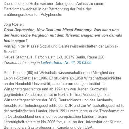
Diese und eine Reihe weiterer Daten geben Anlass zu einem
Paradigmenwechsel in der Betrachtung der Rolle der
ernährungsrelevanten Polyphenole.
Jörg Rösler:
Great Depression, New Deal und Mixed Economy. Was kann uns
der historische Vergleich mit dem Krisenmanagement von damals
heute sagen?
Vortrag in der Klasse Sozial und Geisteswissenschaften der Leibniz-
Sozietät
Neues Stadthaus, Parochialstr. 1-3, 10179 Berlin, Raum 226
Zusammenfassung in
Leibniz-Intern Nr. 42; 20.03.09
Prof. Roesler (68) ist Wirtschaftswissenschaftler und Mit¬glied der
Leibniz-Sozietät seit 1996. Er studierte ab 1959 Wirtschaftsgeschichte
an der Humboldt-Universität, arbeitete am dortigen Institut für
Wirtschaftsgeschichte und ab 1974 am von Jürgen Kuczynski
gegründeten Akademieinstitut in Berlin. Er hielt Vorlesungen zur
Wirtschaftsgeschichte der DDR, Deutschlands und des Auslands,
forschte zur Industriegeschichte der DDR und zur Wirtschaftsgeschichte
der sozialistischen Länder. Nach 1991 untersuchte er die Transformation
in Ostdeutschland und in den osteuropäischen Ländern. Seine
Lehrtätigkeit setzte er bis 2006 fort, u. a. an der Universität der Künste,
Berlin und als Gastprofessor in Kanada und den USA.