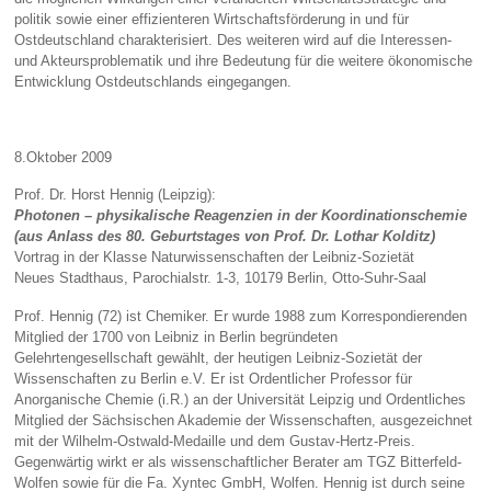
politik sowie einer effizienteren Wirtschaftsförderung in und für
Ostdeutschland charakterisiert. Des weiteren wird auf die Interessen-
und Akteursproblematik und ihre Bedeutung für die weitere ökonomische
Entwicklung Ostdeutschlands eingegangen.
8.Oktober 2009
Prof. Dr. Horst Hennig (Leipzig):
Photonen – physikalische Reagenzien in der Koordinationschemie
(aus Anlass des 80. Geburtstages von Prof. Dr. Lothar Kolditz)
Vortrag in der Klasse Naturwissenschaften der Leibniz-Sozietät
Neues Stadthaus, Parochialstr. 1-3, 10179 Berlin, Otto-Suhr-Saal
Prof. Hennig (72) ist Chemiker. Er wurde 1988 zum Korrespondierenden
Mitglied der 1700 von Leibniz in Berlin begründeten
Gelehrtengesellschaft gewählt, der heutigen Leibniz-Sozietät der
Wissenschaften zu Berlin e.V. Er ist Ordentlicher Professor für
Anorganische Chemie (i.R.) an der Universität Leipzig und Ordentliches
Mitglied der Sächsischen Akademie der Wissenschaften, ausgezeichnet
mit der Wilhelm-Ostwald-Medaille und dem Gustav-Hertz-Preis.
Gegenwärtig wirkt er als wissenschaftlicher Berater am TGZ Bitterfeld-
Wolfen sowie für die Fa. Xyntec GmbH, Wolfen. Hennig ist durch seine