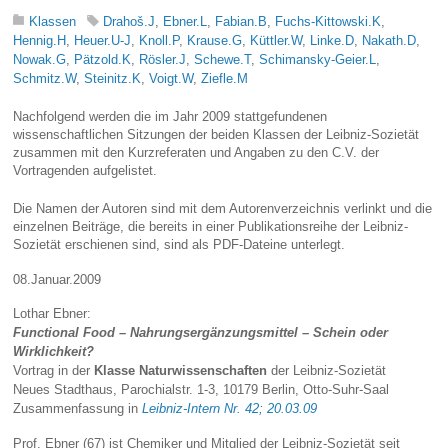
Klassen
Drahoš.J
,
Ebner.L
,
Fabian.B
,
Fuchs-Kittowski.K
,
Hennig.H
,
Heuer.U-J
,
Knoll.P
,
Krause.G
,
Küttler.W
,
Linke.D
,
Nakath.D
,
Nowak.G
,
Pätzold.K
,
Rösler.J
,
Schewe.T
,
Schimansky-Geier.L
,
Schmitz.W
,
Steinitz.K
,
Voigt.W
,
Ziefle.M
Nachfolgend werden die im Jahr 2009 stattgefundenen
wissenschaftlichen Sitzungen der beiden Klassen der Leibniz-Sozietät
zusammen mit den Kurzreferaten und Angaben zu den C.V. der
Vortragenden aufgelistet.
Die Namen der Autoren sind mit dem Autorenverzeichnis verlinkt und die
einzelnen Beiträge, die bereits in einer Publikationsreihe der Leibniz-
Sozietät erschienen sind, sind als PDF-Dateine unterlegt.
08.Januar.2009
Lothar Ebner:
Functional Food – Nahrungsergänzungsmittel – Schein oder
Wirklichkeit?
Vortrag in der
Klasse Naturwissenschaften
der Leibniz-Sozietät
Neues Stadthaus, Parochialstr. 1-3, 10179 Berlin, Otto-Suhr-Saal
Zusammenfassung in
Leibniz-Intern Nr. 42; 20.03.09
Prof. Ebner (67) ist Chemiker und Mitglied der Leibniz-Sozietät seit