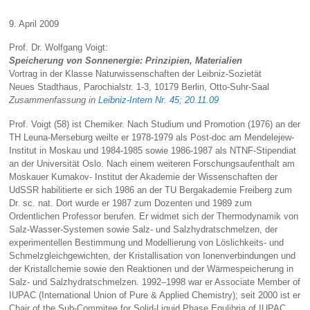
9. April 2009
Prof. Dr. Wolfgang Voigt:
Speicherung von Sonnenergie: Prinzipien, Materialien
Vortrag in der Klasse Naturwissenschaften der Leibniz-Sozietät
Neues Stadthaus, Parochialstr. 1-3, 10179 Berlin, Otto-Suhr-Saal
Zusammenfassung in
Leibniz-Intern Nr. 45; 20.11.09
Prof. Voigt (58) ist Chemiker. Nach Studium und Promotion (1976) an der
TH Leuna-Merseburg weilte er 1978-1979 als Post-doc am Mendelejew-
Institut in Moskau und 1984-1985 sowie 1986-1987 als NTNF-Stipendiat
an der Universität Oslo. Nach einem weiteren Forschungsaufenthalt am
Moskauer Kurnakov- Institut der Akademie der Wissenschaften der
UdSSR habilitierte er sich 1986 an der TU Bergakademie Freiberg zum
Dr. sc. nat. Dort wurde er 1987 zum Dozenten und 1989 zum
Ordentlichen Professor berufen. Er widmet sich der Thermodynamik von
Salz-Wasser-Systemen sowie Salz- und Salzhydratschmelzen, der
experimentellen Bestimmung und Modellierung von Löslichkeits- und
Schmelzgleichgewichten, der Kristallisation von Ionenverbindungen und
der Kristallchemie sowie den Reaktionen und der Wärmespeicherung in
Salz- und Salzhydratschmelzen. 1992–1998 war er Associate Member of
IUPAC (International Union of Pure & Applied Chemistry); seit 2000 ist er
Chair of the Sub-Commitee for Solid-Liquid Phase Equlibria of IUPAC.