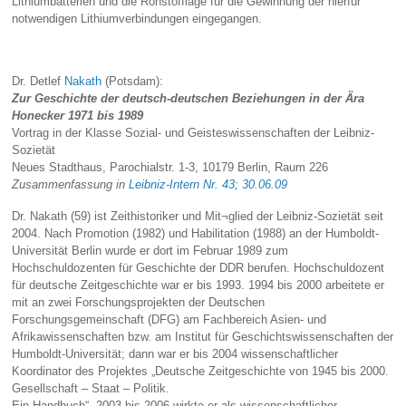
Lithiumbatterien und die Rohstofflage für die Gewinnung der hierfür
notwendigen Lithiumverbindungen eingegangen.
Dr. Detlef
Nakath
(Potsdam):
Zur Geschichte der deutsch-deutschen Beziehungen in der Ära
Honecker 1971 bis 1989
Vortrag in der Klasse Sozial- und Geisteswissenschaften der Leibniz-
Sozietät
Neues Stadthaus, Parochialstr. 1-3, 10179 Berlin, Raum 226
Zusammenfassung in
Leibniz-Intern Nr. 43; 30.06.09
Dr. Nakath (59) ist Zeithistoriker und Mit¬glied der Leibniz-Sozietät seit
2004. Nach Promotion (1982) und Habilitation (1988) an der Humboldt-
Universität Berlin wurde er dort im Februar 1989 zum
Hochschuldozenten für Geschichte der DDR berufen. Hochschuldozent
für deutsche Zeitgeschichte war er bis 1993. 1994 bis 2000 arbeitete er
mit an zwei Forschungsprojekten der Deutschen
Forschungsgemeinschaft (DFG) am Fachbereich Asien- und
Afrikawissenschaften bzw. am Institut für Geschichtswissenschaften der
Humboldt-Universität; dann war er bis 2004 wissenschaftlicher
Koordinator des Projektes „Deutsche Zeitgeschichte von 1945 bis 2000.
Gesellschaft – Staat – Politik.
Ein Handbuch“. 2003 bis 2006 wirkte er als wissenschaftlicher