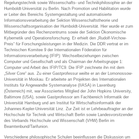
Regelungstechnik sowie Wissenschafts- und Technikphilosophie an der
Humboldt-Universität zu Berlin. Nach Promotion und Habilitation wurde
er Leiter des Bereichs Systemgestaltung und automatisierte
Informationsverarbeitung der Sektion Wissenschaftstheorie und
Wissenschaftsorganisation der Humboldt-Universität. Hier wurde er zum
Mitbegründer des Rechenzentrums sowie der Sektion Ökonomische
Kybernetik und Operationsforschung. Er erhielt den „Rudolf-Virchow-
Preis“ für Forschungsleistungen in der Medizin. Die DDR vertrat er im
Technischen Komitee 9 der Internationalen Föderation für
Informationsverarbeitung (IFIP): Wechselbeziehungen zwischen
Computer und Gesellschaft und als Chairman der Arbeitsgruppe 1:
Computer und Arbeit des IFIP/TC9. Die IFIP zeichnete ihn mit dem
„Silver Core“ aus. Zu einer Gastprofessur weilte er an der Lomonossow-
Universität in Moskau. Er arbeitete an Projekten des Internationalen
Instituts für Angewandte Systemanalyse (IIASA) in Laxenburg
(Österreich) mit, war Assoziiertes Mitglied der John Hopkins University,
Baltimore (USA), sowie Gastprofessor am Fachbereich Informatik der
Universität Hamburg und am Institut für Wirtschaftsinformatik der
Johannes-Kepler-Universität Linz. Zur Zeit ist er Lehrbeauftragter an der
Hochschule für Technik und Wirtschaft Berlin sowie Landesvorsitzender
des Verbands Hochschule und Wissenschaft (VHW) Berlin im
Beamtenbund/Tarifunion.
Verschiedene philosophische Schulen beeinflussen die Diskussion um