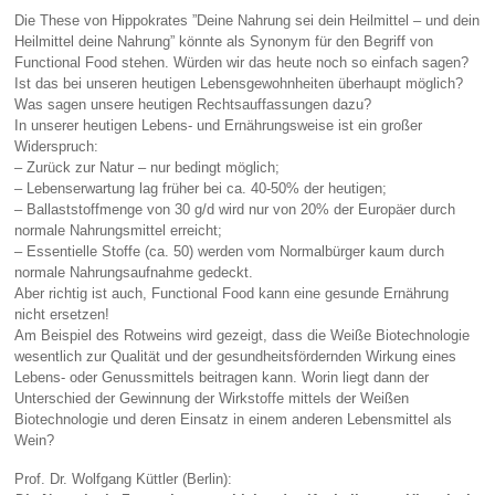
Die These von Hippokrates ”Deine Nahrung sei dein Heilmittel – und dein
Heilmittel deine Nahrung” könnte als Synonym für den Begriff von
Functional Food stehen. Würden wir das heute noch so einfach sagen?
Ist das bei unseren heutigen Lebensgewohnheiten überhaupt möglich?
Was sagen unsere heutigen Rechtsauffassungen dazu?
In unserer heutigen Lebens- und Ernährungsweise ist ein großer
Widerspruch:
– Zurück zur Natur – nur bedingt möglich;
– Lebenserwartung lag früher bei ca. 40-50% der heutigen;
– Ballaststoffmenge von 30 g/d wird nur von 20% der Europäer durch
normale Nahrungsmittel erreicht;
– Essentielle Stoffe (ca. 50) werden vom Normalbürger kaum durch
normale Nahrungsaufnahme gedeckt.
Aber richtig ist auch, Functional Food kann eine gesunde Ernährung
nicht ersetzen!
Am Beispiel des Rotweins wird gezeigt, dass die Weiße Biotechnologie
wesentlich zur Qualität und der gesundheitsfördernden Wirkung eines
Lebens- oder Genussmittels beitragen kann. Worin liegt dann der
Unterschied der Gewinnung der Wirkstoffe mittels der Weißen
Biotechnologie und deren Einsatz in einem anderen Lebensmittel als
Wein?
Prof. Dr. Wolfgang Küttler (Berlin):