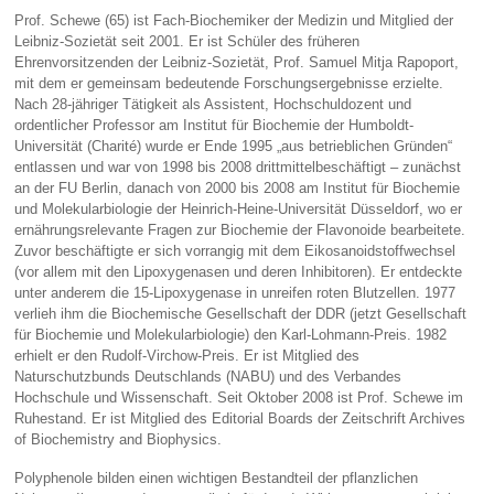
Prof. Schewe (65) ist Fach-Biochemiker der Medizin und Mitglied der
Leibniz-Sozietät seit 2001. Er ist Schüler des früheren
Ehrenvorsitzenden der Leibniz-Sozietät, Prof. Samuel Mitja Rapoport,
mit dem er gemeinsam bedeutende Forschungsergebnisse erzielte.
Nach 28-jähriger Tätigkeit als Assistent, Hochschuldozent und
ordentlicher Professor am Institut für Biochemie der Humboldt-
Universität (Charité) wurde er Ende 1995 „aus betrieblichen Gründen“
entlassen und war von 1998 bis 2008 drittmittelbeschäftigt – zunächst
an der FU Berlin, danach von 2000 bis 2008 am Institut für Biochemie
und Molekularbiologie der Heinrich-Heine-Universität Düsseldorf, wo er
ernährungsrelevante Fragen zur Biochemie der Flavonoide bearbeitete.
Zuvor beschäftigte er sich vorrangig mit dem Eikosanoidstoffwechsel
(vor allem mit den Lipoxygenasen und deren Inhibitoren). Er entdeckte
unter anderem die 15-Lipoxygenase in unreifen roten Blutzellen. 1977
verlieh ihm die Biochemische Gesellschaft der DDR (jetzt Gesellschaft
für Biochemie und Molekularbiologie) den Karl-Lohmann-Preis. 1982
erhielt er den Rudolf-Virchow-Preis. Er ist Mitglied des
Naturschutzbunds Deutschlands (NABU) und des Verbandes
Hochschule und Wissenschaft. Seit Oktober 2008 ist Prof. Schewe im
Ruhestand. Er ist Mitglied des Editorial Boards der Zeitschrift Archives
of Biochemistry and Biophysics.
Polyphenole bilden einen wichtigen Bestandteil der pflanzlichen