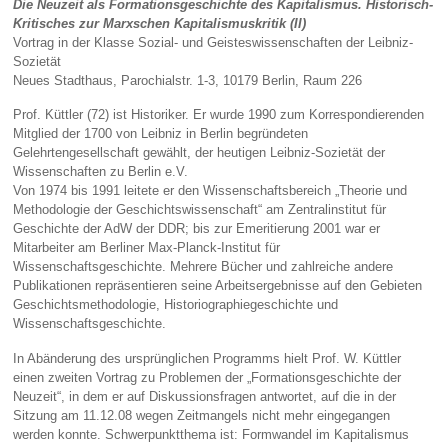
Die Neuzeit als Formationsgeschichte des Kapitalismus. Historisch-
Kritisches zur Marxschen Kapitalismuskritik (II)
Vortrag in der Klasse Sozial- und Geisteswissenschaften der Leibniz-
Sozietät
Neues Stadthaus, Parochialstr. 1-3, 10179 Berlin, Raum 226
Prof. Küttler (72) ist Historiker. Er wurde 1990 zum Korrespondierenden
Mitglied der 1700 von Leibniz in Berlin begründeten
Gelehrtengesellschaft gewählt, der heutigen Leibniz-Sozietät der
Wissenschaften zu Berlin e.V.
Von 1974 bis 1991 leitete er den Wissenschaftsbereich „Theorie und
Methodologie der Geschichtswissenschaft“ am Zentralinstitut für
Geschichte der AdW der DDR; bis zur Emeritierung 2001 war er
Mitarbeiter am Berliner Max-Planck-Institut für
Wissenschaftsgeschichte. Mehrere Bücher und zahlreiche andere
Publikationen repräsentieren seine Arbeitsergebnisse auf den Gebieten
Geschichtsmethodologie, Historiographiegeschichte und
Wissenschaftsgeschichte.
In Abänderung des ursprünglichen Programms hielt Prof. W. Küttler
einen zweiten Vortrag zu Problemen der „Formationsgeschichte der
Neuzeit“, in dem er auf Diskussionsfragen antwortet, auf die in der
Sitzung am 11.12.08 wegen Zeitmangels nicht mehr eingegangen
werden konnte. Schwerpunktthema ist: Formwandel im Kapitalismus