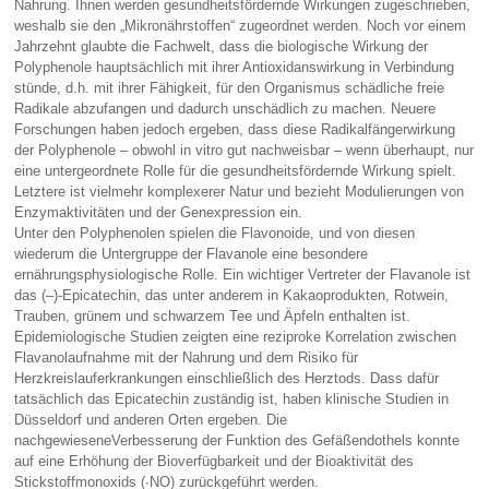
Nahrung. Ihnen werden gesundheitsfördernde Wirkungen zugeschrieben,
weshalb sie den „Mikronährstoffen“ zugeordnet werden. Noch vor einem
Jahrzehnt glaubte die Fachwelt, dass die biologische Wirkung der
Polyphenole hauptsächlich mit ihrer Antioxidanswirkung in Verbindung
stünde, d.h. mit ihrer Fähigkeit, für den Organismus schädliche freie
Radikale abzufangen und dadurch unschädlich zu machen. Neuere
Forschungen haben jedoch ergeben, dass diese Radikalfängerwirkung
der Polyphenole – obwohl in vitro gut nachweisbar – wenn überhaupt, nur
eine untergeordnete Rolle für die gesundheitsfördernde Wirkung spielt.
Letztere ist vielmehr komplexerer Natur und bezieht Modulierungen von
Enzymaktivitäten und der Genexpression ein.
Unter den Polyphenolen spielen die Flavonoide, und von diesen
wiederum die Untergruppe der Flavanole eine besondere
ernährungsphysiologische Rolle. Ein wichtiger Vertreter der Flavanole ist
das (–)-Epicatechin, das unter anderem in Kakaoprodukten, Rotwein,
Trauben, grünem und schwarzem Tee und Äpfeln enthalten ist.
Epidemiologische Studien zeigten eine reziproke Korrelation zwischen
Flavanolaufnahme mit der Nahrung und dem Risiko für
Herzkreislauferkrankungen einschließlich des Herztods. Dass dafür
tatsächlich das Epicatechin zuständig ist, haben klinische Studien in
Düsseldorf und anderen Orten ergeben. Die
nachgewieseneVerbesserung der Funktion des Gefäßendothels konnte
auf eine Erhöhung der Bioverfügbarkeit und der Bioaktivität des
Stickstoffmonoxids (∙NO) zurückgeführt werden.