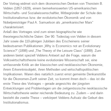
Der Vortrag widmet sich dem ökonomischen Denken von Thorstein B.
Veblen (1857-1929), einem bemerkenswerten US-amerikanischen
Wirtschafts- und Sozialwissenschaftler, Mitbegründer der Schule des
Institutionalismus bzw. der evolutorischen Ökonomik und von
Nobelpreisträger Paul A. Samuelson als „amerikanischer Marx“
charakterisiert.
Anlaß des Vortrages sind zum einen biographische wie
theoriegeschichtliche Daten: Der 90. Todestag von Veblen in diesem
Jahr sowie die 110-jährigen Jubiläen des Erscheinens seiner
bedeutsamen Publikationen „Why is Economics not an Evolutionary
Science?“ (1898) und „The Theory of the Leisure Class“ (1899). Zum
anderen bietet speziell Veblens Antwort auf die Frage, warum die
Volkswirtschaftstheorie keine evolutionäre Wissenschaft sei, eine
umfassende Kritik an der klassischen und neoklassischen Ökonomie,
ihrem Erkenntnisobjekt, ihren Methoden und wirtschaftspolitischen
Implikationen. Waren dies natürlich zuerst ernst gemeinte Denkanstöße
für die Ökonomen-Zunft seiner Zeit, so kommt ihnen doch – das ist die
erste These des Vortrages – gerade angesichts der jüngsten
Entwicklungen und Problemlagen um die zeitgenössische neoklassische
Wirtschaftstheorie weiter reichende Bedeutung zu. Zudem – und darin
besteht die zweite These – verkörpert Veblens Aufsatz die Geburt des
Institutionalismus.