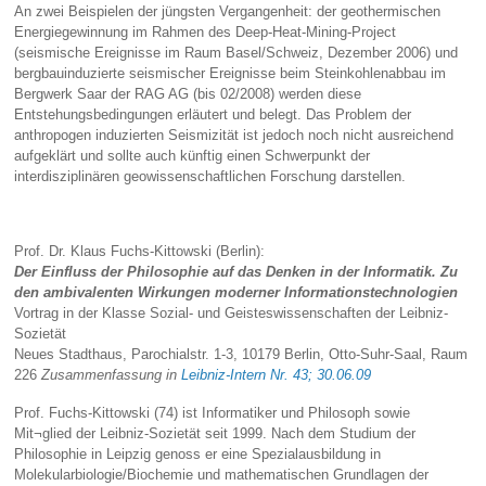
An zwei Beispielen der jüngsten Vergangenheit: der geothermischen
Energiegewinnung im Rahmen des Deep-Heat-Mining-Project
(seismische Ereignisse im Raum Basel/Schweiz, Dezember 2006) und
bergbauinduzierte seismischer Ereignisse beim Steinkohlenabbau im
Bergwerk Saar der RAG AG (bis 02/2008) werden diese
Entstehungsbedingungen erläutert und belegt. Das Problem der
anthropogen induzierten Seismizität ist jedoch noch nicht ausreichend
aufgeklärt und sollte auch künftig einen Schwerpunkt der
interdisziplinären geowissenschaftlichen Forschung darstellen.
Prof. Dr. Klaus Fuchs-Kittowski (Berlin):
Der Einfluss der Philosophie auf das Denken in der Informatik. Zu
den ambivalenten Wirkungen moderner Informationstechnologien
Vortrag in der Klasse Sozial- und Geisteswissenschaften der Leibniz-
Sozietät
Neues Stadthaus, Parochialstr. 1-3, 10179 Berlin, Otto-Suhr-Saal, Raum
226
Zusammenfassung in
Leibniz-Intern Nr. 43; 30.06.09
Prof. Fuchs-Kittowski (74) ist Informatiker und Philosoph sowie
Mit¬glied der Leibniz-Sozietät seit 1999. Nach dem Studium der
Philosophie in Leipzig genoss er eine Spezialausbildung in
Molekularbiologie/Biochemie und mathematischen Grundlagen der