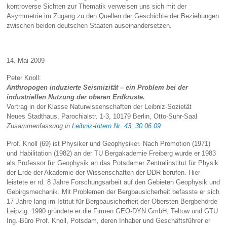
kontroverse Sichten zur Thematik verweisen uns sich mit der
Asymmetrie im Zugang zu den Quellen der Geschichte der Beziehungen
zwischen beiden deutschen Staaten auseinandersetzen.
14. Mai 2009
Peter Knoll:
Anthropogen induzierte Seismizität – ein Problem bei der
industriellen Nutzung der
oberen Erdkruste.
Vortrag in der Klasse Naturwissenschaften der Leibniz-Sozietät
Neues Stadthaus, Parochialstr. 1-3, 10179 Berlin, Otto-Suhr-Saal
Zusammenfassung in
Leibniz-Intern Nr. 43; 30.06.09
Prof. Knoll (69) ist Physiker und Geophysiker. Nach Promotion (1971)
und Habilitation (1982) an der TU Bergakademie Freiberg wurde er 1983
als Professor für Geophysik an das Potsdamer Zentralinstitut für Physik
der Erde der Akademie der Wissenschaften der DDR berufen. Hier
leistete er rd. 8 Jahre Forschungsarbeit auf den Gebieten Geophysik und
Gebirgsmechanik. Mit Problemen der Bergbausicherheit befasste er sich
17 Jahre lang im Istitut für Bergbausicherheit der Obersten Bergbehörde
Leipzig. 1990 gründete er die Firmen GEO-DYN GmbH, Teltow und GTU
Ing.-Büro Prof. Knoll, Potsdam, deren Inhaber und Geschäftsführer er