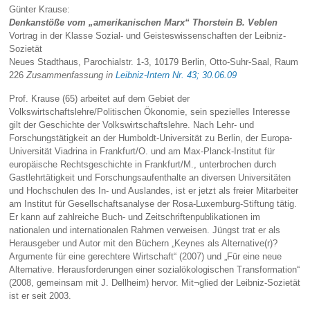
Günter Krause:
Denkanstöße vom „amerikanischen Marx“ Thorstein B. Veblen
Vortrag in der Klasse Sozial- und Geisteswissenschaften der Leibniz-
Sozietät
Neues Stadthaus, Parochialstr. 1-3, 10179 Berlin, Otto-Suhr-Saal, Raum
226
Zusammenfassung in
Leibniz-Intern Nr. 43; 30.06.09
Prof. Krause (65) arbeitet auf dem Gebiet der
Volkswirtschaftslehre/Politischen Ökonomie, sein spezielles Interesse
gilt der Geschichte der Volkswirtschaftslehre. Nach Lehr- und
Forschungstätigkeit an der Humboldt-Universität zu Berlin, der Europa-
Universität Viadrina in Frankfurt/O. und am Max-Planck-Institut für
europäische Rechtsgeschichte in Frankfurt/M., unterbrochen durch
Gastlehrtätigkeit und Forschungsaufenthalte an diversen Universitäten
und Hochschulen des In- und Auslandes, ist er jetzt als freier Mitarbeiter
am Institut für Gesellschaftsanalyse der Rosa-Luxemburg-Stiftung tätig.
Er kann auf zahlreiche Buch- und Zeitschriftenpublikationen im
nationalen und internationalen Rahmen verweisen. Jüngst trat er als
Herausgeber und Autor mit den Büchern „Keynes als Alternative(r)?
Argumente für eine gerechtere Wirtschaft“ (2007) und „Für eine neue
Alternative. Herausforderungen einer sozialökologischen Transformation“
(2008, gemeinsam mit J. Dellheim) hervor. Mit¬glied der Leibniz-Sozietät
ist er seit 2003.