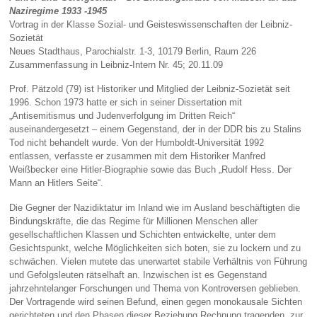
Naziregime 1933 -1945
Vortrag in der Klasse Sozial- und Geisteswissenschaften der Leibniz-
Sozietät
Neues Stadthaus, Parochialstr. 1-3, 10179 Berlin, Raum 226
Zusammenfassung in Leibniz-Intern Nr. 45; 20.11.09
Prof. Pätzold (79) ist Historiker und Mitglied der Leibniz-Sozietät seit
1996. Schon 1973 hatte er sich in seiner Dissertation mit
„Antisemitismus und Judenverfolgung im Dritten Reich“
auseinandergesetzt – einem Gegenstand, der in der DDR bis zu Stalins
Tod nicht behandelt wurde. Von der Humboldt-Universität 1992
entlassen, verfasste er zusammen mit dem Historiker Manfred
Weißbecker eine Hitler-Biographie sowie das Buch „Rudolf Hess. Der
Mann an Hitlers Seite“.
Die Gegner der Nazidiktatur im Inland wie im Ausland beschäftigten die
Bindungskräfte, die das Regime für Millionen Menschen aller
gesellschaftlichen Klassen und Schichten entwickelte, unter dem
Gesichtspunkt, welche Möglichkeiten sich boten, sie zu lockern und zu
schwächen. Vielen mutete das unerwartet stabile Verhältnis von Führung
und Gefolgsleuten rätselhaft an. Inzwischen ist es Gegenstand
jahrzehntelanger Forschungen und Thema von Kontroversen geblieben.
Der Vortragende wird seinen Befund, einen gegen monokausale Sichten
gerichteten und den Phasen dieser Beziehung Rechnung tragenden, zur