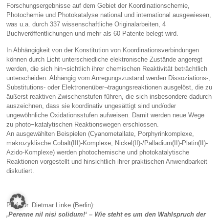
Forschungsergebnisse auf dem Gebiet der Koordinationschemie,
Photochemie und Photokatalyse national und international ausgewiesen,
was u.a. durch 337 wissenschaftliche Originalarbeiten, 4
Buchveröffentlichungen und mehr als 60 Patente belegt wird.
In Abhängigkeit von der Konstitution von Koordinationsverbindungen
können durch Licht unterschiedliche elektronische Zustände angeregt
werden, die sich hin¬sichtlich ihrer chemischen Reaktivität beträchtlich
unterscheiden. Abhängig vom Anregungszustand werden Dissoziations-,
Substitutions- oder Elektronenüber¬tragungsreaktionen ausgelöst, die zu
äußerst reaktiven Zwischenstufen führen, die sich insbesondere dadurch
auszeichnen, dass sie koordinativ ungesättigt sind und/oder
ungewöhnliche Oxidationsstufen aufweisen. Damit werden neue Wege
zu photo¬katalytischen Reaktionswegen erschlossen.
An ausgewählten Beispielen (Cyanometallate, Porphyrinkomplexe,
makrozyklische Cobalt(III)-Komplexe, Nickel(II)-/Palladium(II)-Platin(II)-
Azido-Komplexe) werden photochemische und photokatalytische
Reaktionen vorgestellt und hinsichtlich ihrer praktischen Anwendbarkeit
diskutiert.
Prof. Dr. Dietmar Linke (Berlin):
‚Perenne nil nisi solidum!‘ – Wie steht es um den Wahlspruch der