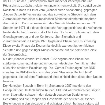
der DDR und der Bundesrepublik trotz mancher Widersprüche und
Rückschritte zunächst relativ kontinuierlich entwickelt. Die sozialliberale
Koalition in Bonn mit ihrer vom „Wandel durch Annäherung“ geprägten
„Neuen Ostpolitik“ einerseits und das sowjetische Streben nach dem
Zustandekommen einer europäischen Sicherheitskonferenz machten
dies möglich. Darin ordneten sich das Viermächteabkommen vom 3.
September 1971, die deutsch-deutsche Vertragspolitik und die Aufnahme
beider deutscher Staaten in die UNO ein. Doch der Euphorie nach dem
Grundlagenvertrag und der Konferenz über Sicherheit und
Zusammenarbeit in Europa 1975 folgte eine Phase der Ernüchterung.
Diese zweite Phase der Deutschlandpolitik war geprägt von kleinen
Schritten und gegenseitiger Rücksichtnahme auf die politischen Ziele
der Supermächte.
Mit der „Bonner Wende“ im Herbst 1982 begann eine Phase der
stärkeren Kommerzialisierung im deutsch-deutschen Verhältnis, aber
auch eine stärkere Polarisierung. Die „Geraer Forderungen“ der DDR
standen der BRD-Position von den „Zwei Staaten in Deutschland“
gegenüber, die auf dem Fortbestand einer einheitlichen deutschen Nation
beruhte.
Der Honecker-Besuch in Bonn im September 1987 markierte den
Höhepunkt der Deutschlandpolitik der DDR und war zugleich der Beginn
einer Stagnationsphase in den deutsch-deutschen Beziehungen.
Der Vortrag soll die Etappen der Geschichte der deutsch-deutschen
Beziehungen in den siebziger und achtziger Jahren herausarbeiten, auf