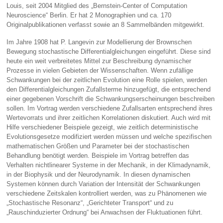
Louis, seit 2004 Mitglied des „Bernstein-Center of Computation
Neuroscience“ Berlin. Er hat 2 Monographien und ca. 170
Originalpublikationen verfasst sowie an 8 Sammelbänden mitgewirkt.
Im Jahre 1908 hat P. Langevin zur Modellierung der Brownschen
Bewegung stochastische Differentialgleichungen eingeführt. Diese sind
heute ein weit verbreitetes Mittel zur Beschreibung dynamischer
Prozesse in vielen Gebieten der Wissenschaften. Wenn zufällige
Schwankungen bei der zeitlichen Evolution eine Rolle spielen, werden
den Differentialgleichungen Zufallsterme hinzugefügt, die entsprechend
einer gegebenen Vorschrift die Schwankungserscheinungen beschreiben
sollen. Im Vortrag werden verschiedene Zufallsarten entsprechend ihres
Wertevorrats und ihrer zeitlichen Korrelationen diskutiert. Auch wird mit
Hilfe verschiedener Beispiele gezeigt, wie zeitlich deterministische
Evolutionsgesetze modifiziert werden müssen und welche spezifischen
mathematischen Größen und Parameter bei der stochastischen
Behandlung benötigt werden. Beispiele im Vortrag betreffen das
Verhalten nichtlinearer Systeme in der Mechanik, in der Klimadynamik,
in der Biophysik und der Neurodynamik. In diesen dynamischen
Systemen können durch Variation der Intensität der Schwankungen
verschiedene Zeitskalen kontrolliert werden, was zu Phänomenen wie
„Stochastische Resonanz“, „Gerichteter Transport“ und zu
„Rauschinduzierter Ordnung“ bei Anwachsen der Fluktuationen führt.