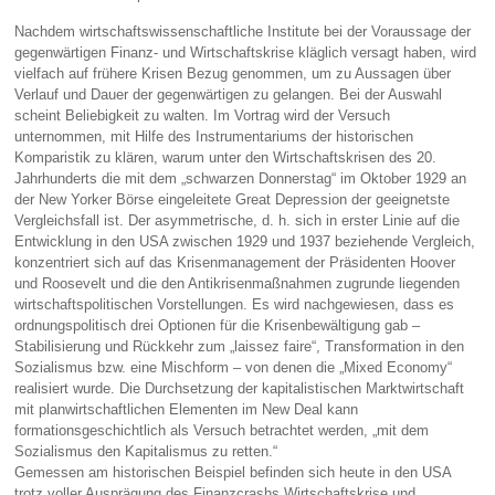
Nachdem wirtschaftswissenschaftliche Institute bei der Voraussage der
gegenwärtigen Finanz- und Wirtschaftskrise kläglich versagt haben, wird
vielfach auf frühere Krisen Bezug genommen, um zu Aussagen über
Verlauf und Dauer der gegenwärtigen zu gelangen. Bei der Auswahl
scheint Beliebigkeit zu walten. Im Vortrag wird der Versuch
unternommen, mit Hilfe des Instrumentariums der historischen
Komparistik zu klären, warum unter den Wirtschaftskrisen des 20.
Jahrhunderts die mit dem „schwarzen Donnerstag“ im Oktober 1929 an
der New Yorker Börse eingeleitete Great Depression der geeignetste
Vergleichsfall ist. Der asymmetrische, d. h. sich in erster Linie auf die
Entwicklung in den USA zwischen 1929 und 1937 beziehende Vergleich,
konzentriert sich auf das Krisenmanagement der Präsidenten Hoover
und Roosevelt und die den Antikrisenmaßnahmen zugrunde liegenden
wirtschaftspolitischen Vorstellungen. Es wird nachgewiesen, dass es
ordnungspolitisch drei Optionen für die Krisenbewältigung gab –
Stabilisierung und Rückkehr zum „laissez faire“, Transformation in den
Sozialismus bzw. eine Mischform – von denen die „Mixed Economy“
realisiert wurde. Die Durchsetzung der kapitalistischen Marktwirtschaft
mit planwirtschaftlichen Elementen im New Deal kann
formationsgeschichtlich als Versuch betrachtet werden, „mit dem
Sozialismus den Kapitalismus zu retten.“
Gemessen am historischen Beispiel befinden sich heute in den USA
trotz voller Ausprägung des Finanzcrashs Wirtschaftskrise und