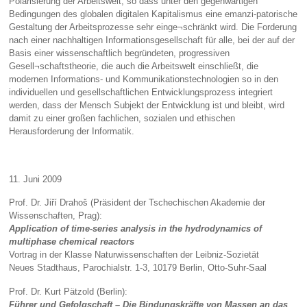
Polarisierung der Arbeitswelt, so dass unter den gegenwärtigen
Bedingungen des globalen digitalen Kapitalismus eine emanzi-patorische
Gestaltung der Arbeitsprozesse sehr einge¬schränkt wird. Die Forderung
nach einer nachhaltigen Informationsgesellschaft für alle, bei der auf der
Basis einer wissenschaftlich begründeten, progressiven
Gesell¬schaftstheorie, die auch die Arbeitswelt einschließt, die
modernen Informations- und Kommunikationstechnologien so in den
individuellen und gesellschaftlichen Entwicklungsprozess integriert
werden, dass der Mensch Subjekt der Entwicklung ist und bleibt, wird
damit zu einer großen fachlichen, sozialen und ethischen
Herausforderung der Informatik.
11. Juni 2009
Prof. Dr. Jiří Drahoš (Präsident der Tschechischen Akademie der
Wissenschaften, Prag):
Application of time-series analysis in the hydrodynamics of
multiphase chemical reactors
Vortrag in der Klasse Naturwissenschaften der Leibniz-Sozietät
Neues Stadthaus, Parochialstr. 1-3, 10179 Berlin, Otto-Suhr-Saal
Prof. Dr. Kurt Pätzold (Berlin):
Führer und Gefolgschaft – Die Bindungskräfte von Massen an das