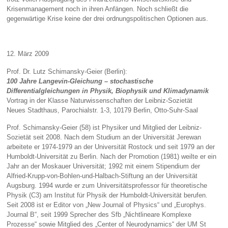
Krisenmanagement noch in ihren Anfängen. Noch schließt die
gegenwärtige Krise keine der drei ordnungspolitischen Optionen aus.
12. März 2009
Prof. Dr. Lutz Schimansky-Geier (Berlin):
100 Jahre Langevin-Gleichung – stochastische
Differentialgleichungen in Physik, Biophysik und Klimadynamik
Vortrag in der Klasse Naturwissenschaften der Leibniz-Sozietät
Neues Stadthaus, Parochialstr. 1-3, 10179 Berlin, Otto-Suhr-Saal
Prof. Schimansky-Geier (58) ist Physiker und Mitglied der Leibniz-
Sozietät seit 2008. Nach dem Studium an der Universität Jerewan
arbeitete er 1974-1979 an der Universität Rostock und seit 1979 an der
Humboldt-Universität zu Berlin. Nach der Promotion (1981) weilte er ein
Jahr an der Moskauer Universität; 1992 mit einem Stipendium der
Alfried-Krupp-von-Bohlen-und-Halbach-Stiftung an der Universität
Augsburg. 1994 wurde er zum Universitätsprofessor für theoretische
Physik (C3) am Institut für Physik der Humboldt-Universität berufen.
Seit 2008 ist er Editor von „New Journal of Physics“ und „Europhys.
Journal B“, seit 1999 Sprecher des Sfb „Nichtlineare Komplexe
Prozesse“ sowie Mitglied des „Center of Neurodynamics“ der UM St