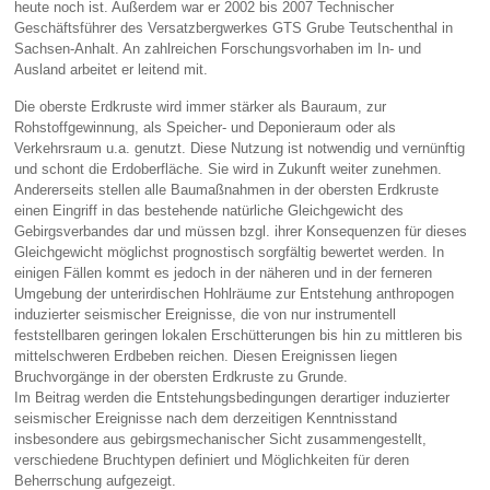
heute noch ist. Außerdem war er 2002 bis 2007 Technischer
Geschäftsführer des Versatzbergwerkes GTS Grube Teutschenthal in
Sachsen-Anhalt. An zahlreichen Forschungsvorhaben im In- und
Ausland arbeitet er leitend mit.
Die oberste Erdkruste wird immer stärker als Bauraum, zur
Rohstoffgewinnung, als Speicher- und Deponieraum oder als
Verkehrsraum u.a. genutzt. Diese Nutzung ist notwendig und vernünftig
und schont die Erdoberfläche. Sie wird in Zukunft weiter zunehmen.
Andererseits stellen alle Baumaßnahmen in der obersten Erdkruste
einen Eingriff in das bestehende natürliche Gleichgewicht des
Gebirgsverbandes dar und müssen bzgl. ihrer Konsequenzen für dieses
Gleichgewicht möglichst prognostisch sorgfältig bewertet werden. In
einigen Fällen kommt es jedoch in der näheren und in der ferneren
Umgebung der unterirdischen Hohlräume zur Entstehung anthropogen
induzierter seismischer Ereignisse, die von nur instrumentell
feststellbaren geringen lokalen Erschütterungen bis hin zu mittleren bis
mittelschweren Erdbeben reichen. Diesen Ereignissen liegen
Bruchvorgänge in der obersten Erdkruste zu Grunde.
Im Beitrag werden die Entstehungsbedingungen derartiger induzierter
seismischer Ereignisse nach dem derzeitigen Kenntnisstand
insbesondere aus gebirgsmechanischer Sicht zusammengestellt,
verschiedene Bruchtypen definiert und Möglichkeiten für deren
Beherrschung aufgezeigt.