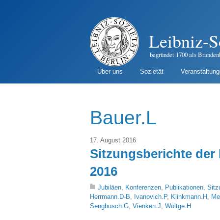
Leibniz-S
begründet 1700 als Branden
Über uns
Sozietät
Veranstaltun
Bauer.L
17. August 2016
Sitzungsberichte der 
2016
Jubiläen
,
Konferenzen
,
Publikationen
,
Sitz
Herrmann.D-B
,
Ivanovich.P
,
Klinkmann.H
,
Me
Sengbusch.G
,
Vienken.J
,
Wöltge.H