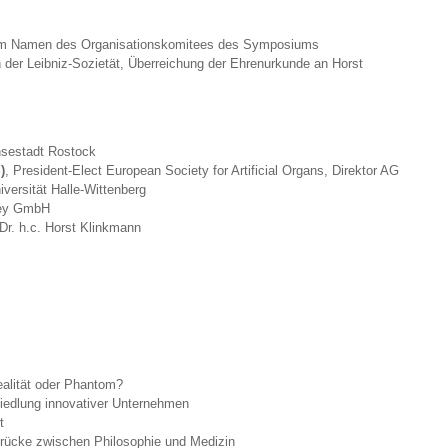
m Namen des Organisationskomitees des Symposiums
er Leibniz-Sozietät, Überreichung der Ehrenurkunde an Horst
nsestadt Rostock
)
, President-Elect European Society for Artificial Organs, Direktor AG
iversität Halle-Wittenberg
ley GmbH
 Dr. h.c. Horst Klinkmann
ealität oder Phantom?
dlung innovativer Unternehmen
t
Brücke zwischen Philosophie und Medizin