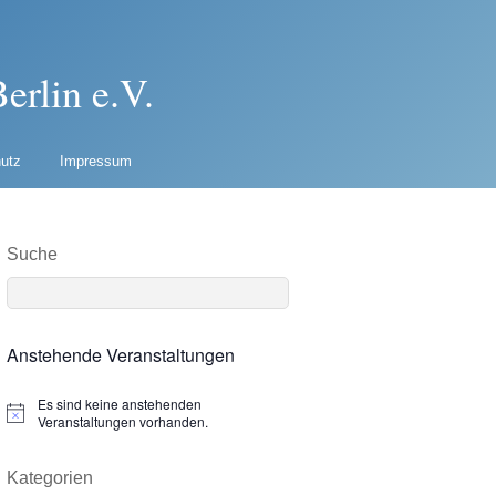
erlin e.V.
utz
Impressum
Suche
Anstehende Veranstaltungen
Es sind keine anstehenden
N
Veranstaltungen vorhanden.
o
t
i
Kategorien
c