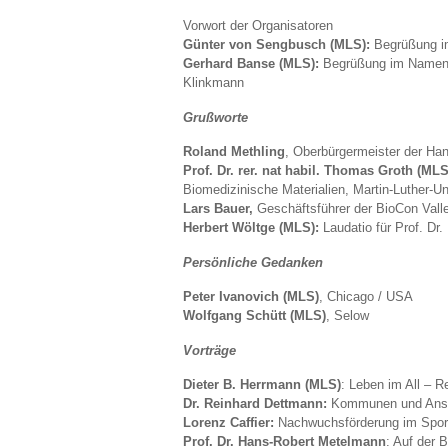
Vorwort der Organisatoren
Günter von Sengbusch (MLS):
Begrüßung i
Gerhard Banse (MLS):
Begrüßung im Namen d
Klinkmann
Grußworte
Roland Methling
, Oberbürgermeister der Ha
Prof. Dr. rer. nat habil. Thomas Groth (MLS
Biomedizinische Materialien, Martin-Luther-Un
Lars Bauer,
Geschäftsführer der BioCon Val
Herbert Wöltge (MLS):
Laudatio für Prof. Dr.
Persönliche Gedanken
Peter Ivanovich (MLS)
, Chicago / USA
Wolfgang Schütt (MLS)
, Selow
Vorträge
Dieter B. Herrmann (MLS)
: Leben im All – R
Dr. Reinhard Dettmann:
Kommunen und Ansie
Lorenz Caffier:
Nachwuchsförderung im Spor
Prof. Dr. Hans-Robert Metelmann
: Auf der 