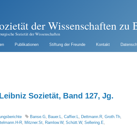
ozietät der Wissenschaften zu B
burgische Sozietät der Wissenschaften
gen
Publikationen
Stiftung der Freunde
Kontakt
Datensch
Leibniz Sozietät, Band 127, Jg.
ungsberichte
Banse.G
,
Bauer.L
,
Caffier.L
,
Dettmann.R
,
Groth.Th
,
telmann.H-R
,
Mitzner.St
,
Ramlow.W
,
Schütt.W
,
Sellering.E
,