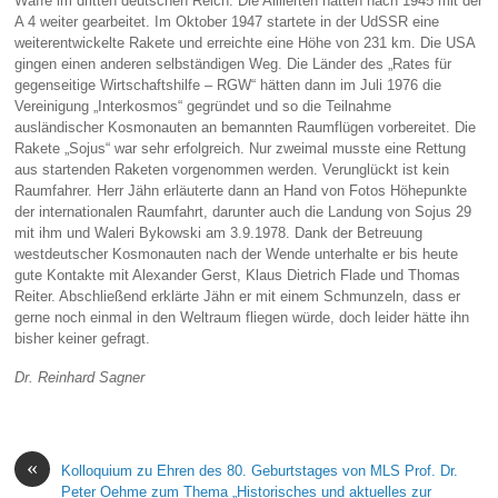
Waffe im dritten deutschen Reich. Die Alliierten hätten nach 1945 mit der
A 4 weiter gearbeitet. Im Oktober 1947 startete in der UdSSR eine
weiterentwickelte Rakete und erreichte eine Höhe von 231 km. Die USA
gingen einen anderen selbständigen Weg. Die Länder des „Rates für
gegenseitige Wirtschaftshilfe – RGW“ hätten dann im Juli 1976 die
Vereinigung „Interkosmos“ gegründet und so die Teilnahme
ausländischer Kosmonauten an bemannten Raumflügen vorbereitet. Die
Rakete „Sojus“ war sehr erfolgreich. Nur zweimal musste eine Rettung
aus startenden Raketen vorgenommen werden. Verunglückt ist kein
Raumfahrer. Herr Jähn erläuterte dann an Hand von Fotos Höhepunkte
der internationalen Raumfahrt, darunter auch die Landung von Sojus 29
mit ihm und Waleri Bykowski am 3.9.1978. Dank der Betreuung
westdeutscher Kosmonauten nach der Wende unterhalte er bis heute
gute Kontakte mit Alexander Gerst, Klaus Dietrich Flade und Thomas
Reiter. Abschließend erklärte Jähn er mit einem Schmunzeln, dass er
gerne noch einmal in den Weltraum fliegen würde, doch leider hätte ihn
bisher keiner gefragt.
Dr. Reinhard Sagner
«
Kolloquium zu Ehren des 80. Geburtstages von MLS Prof. Dr.
Peter Oehme zum Thema „Historisches und aktuelles zur