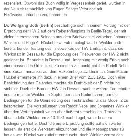
rezensiert. Obwohl das Buch völlig in Vergessenheit geriet, wurden in
der Neuzeit tatsächlich von Eugen Sänger Versuche mit
Heißwasserantrieben vorgenommen.
Dr. Wolfgang Both (Berlin)
beschäftigte sich in seinem Vortrag mit der
Erprobung der HW 2 auf dem Raketenflugplatz in Berlin-Tegel, der mit
vielen interessanten Belegen aus dem Briefwechsel zwischen Johannes
Winkler und Hugo A. Hückel bzw. Fotos belegt wurde. Winkler hatte
bereits bei der Testung des Triebwerkes der HW 1 erkannt, dass die
Werkstatt in Dessau für die Erprobung des Triebwerkes der HW 2 nicht
geeignet ist. Er suchte in Dessau und Umgebung mit wenig Erfolg nach
einer passenden Örtlichkeit. Zu diesem Zeitpunkt bot ihm Rudolf Nebel
eine Zusammenarbeit auf dem Raketenflugplatz Berlin an. Sein Mäzen
Hückel ermunterte ihn dazu in einem Brief vom 21.3.1931. Doch eine
Besichtigung des Geländes machte die Dürftigkeit der Einrichtung
sichtbar. Doch der Bau der HW 2 in Dessau machte weitere Fortschritte
und so musste Winkler im September nach Berlin fahren, um die
Bedingungen für die Übersiedlung des Teststandes für das Modell 2 zu
besprechen. Die Vorstellungen von Rudolf Nebel und Johannes Winkler
über den Vertragsinhalt waren aber äußerst verschieden. Trotzdem
übersiedelte Winkler am 5.10.1931 nach Tegel, wo er bessere
Bedingungen hatte. Doch die erste Erprobung sollte auf sich warten
lassen, da erst die Werkstatt einzurichten und die Messapparatur zu
bauen war. Hückel war zutiefst enttäuscht, doch Winkler vertrat den