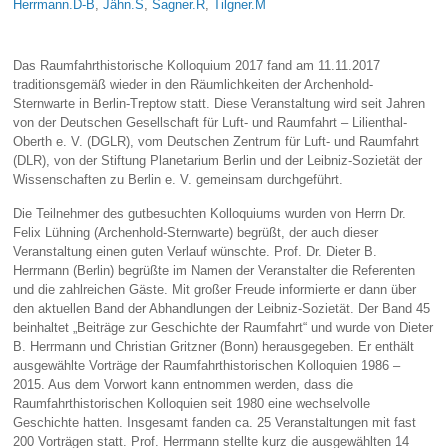
Herrmann.D-B
,
Jähn.S
,
Sagner.R
,
Tilgner.M
Das Raumfahrthistorische Kolloquium 2017 fand am 11.11.2017
traditionsgemäß wieder in den Räumlichkeiten der Archenhold-
Sternwarte in Berlin-Treptow statt. Diese Veranstaltung wird seit Jahren
von der Deutschen Gesellschaft für Luft- und Raumfahrt – Lilienthal-
Oberth e. V. (DGLR), vom Deutschen Zentrum für Luft- und Raumfahrt
(DLR), von der Stiftung Planetarium Berlin und der Leibniz-Sozietät der
Wissenschaften zu Berlin e. V. gemeinsam durchgeführt.
Die Teilnehmer des gutbesuchten Kolloquiums wurden von Herrn Dr.
Felix Lühning (Archenhold-Sternwarte) begrüßt, der auch dieser
Veranstaltung einen guten Verlauf wünschte. Prof. Dr. Dieter B.
Herrmann (Berlin) begrüßte im Namen der Veranstalter die Referenten
und die zahlreichen Gäste. Mit großer Freude informierte er dann über
den aktuellen Band der Abhandlungen der Leibniz-Sozietät. Der Band 45
beinhaltet „Beiträge zur Geschichte der Raumfahrt“ und wurde von Dieter
B. Herrmann und Christian Gritzner (Bonn) herausgegeben. Er enthält
ausgewählte Vorträge der Raumfahrthistorischen Kolloquien 1986 –
2015. Aus dem Vorwort kann entnommen werden, dass die
Raumfahrthistorischen Kolloquien seit 1980 eine wechselvolle
Geschichte hatten. Insgesamt fanden ca. 25 Veranstaltungen mit fast
200 Vorträgen statt. Prof. Herrmann stellte kurz die ausgewählten 14