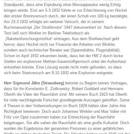
Standpunkt, dass eine Erprobung ohne Messapparatur wenig Erfolg
bringen würde. Erst am 5.3.1932 führte er zur Erleichterung von Hückel
den ersten Brennversuch durch, der einen Schub von 100 kg bestätigte.
Am 23.3.1932 erfolgte ein weiterer Versuch, der in seinem
Buchmanuskript „Der Strahlmotor“ 1947 dokumentiert ist. Nach diesem
Test ließ sich Winkler im Berliner Telefonbuch als
„Raketenforschungsinstitut“ eintragen. Aus dem Briefwechsel geht
hervor, dass Hückel nicht nur Finanzier der Arbeiten von Winkler,
sondern auch technischer Berater war (Spanndrähte, Flugstabilität).
Schon im April 1932 erkannten beide, dass bei der HW 2 durch lecke
Stellen ein explosives Methan-Sauerstoffgemisch unter der Außenhaut
entstehen könnte. Eine Lösung wurde nicht mehr gefunden, so dass
sich beim Startversuch am 8.10.1932 eine Explosion ereignete.
Herr Sigmund Jähn (Strausberg)
betonte zu Beginn seines Vortrages,
dass für ihn Konstantin E. Ziolkowsky, Robert Goddard und Hermann
Oberth die Väter der Raumfahrt sind. Mit seinem Buch 1923 hat Oberth
für viele nachfolgende Forscher grundlegende Aussagen getroffen. Seine
4 Thesen in den Vorbemerkungen im Buch 1929 hätten über Jahre ihre
Richtigkeit bewiesen. Doch auch Johannes Winkler und Max Valier mit
Fritz von Opel zusammen haben zur Entwicklung der Raumfahrt
beigetragen. Sie alle sahen die Raumfahrt als eine große Kulturtat. Doch
wurden die Ergebnisse der genannten Personen zu einer gefährlichen