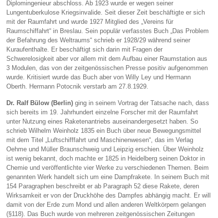
Diplomingenieur abschloss. Ab 1923 wurde er wegen seiner
Lungentuberkulose Kriegsinvalide. Seit dieser Zeit beschäftigte er sich
mit der Raumfahrt und wurde 1927 Mitglied des „Vereins für
Raumschiffahrt“ in Breslau. Sein populär verfasstes Buch „Das Problem
der Befahrung des Weltraums“ schrieb er 1928/29 während seiner
Kuraufenthalte. Er beschäftigt sich darin mit Fragen der
Schwerelosigkeit aber vor allem mit dem Aufbau einer Raumstation aus
3 Modulen, das von der zeitgenössischen Presse positiv aufgenommen
wurde. Kritisiert wurde das Buch aber von Willy Ley und Hermann
Oberth. Hermann Potocnik verstarb am 27.8.1929.
Dr. Ralf Bülow (Berlin)
ging in seinem Vortrag der Tatsache nach, dass
sich bereits im 19. Jahrhundert einzelne Forscher mit der Raumfahrt
unter Nutzung eines Raketenantriebs auseinandergesetzt haben. So
schrieb Wilhelm Weinholz 1835 ein Buch über neue Bewegungsmittel
mit dem Titel „Luftschifffahrt und Maschinenwesen“, das im Verlag
Oehme und Müller Braunschweig und Leipzig erschien. Über Weinholz
ist wenig bekannt, doch machte er 1825 in Heidelberg seinen Doktor in
Chemie und veröffentlichte vier Werke zu verschiedenen Themen. Beim
genannten Werk handelt sich um eine Dampfrakete. In seinem Buch mit
154 Paragraphen beschreibt er ab Paragraph 52 diese Rakete, deren
Wirksamkeit er von der Druckhöhe des Dampfes abhängig macht. Er will
damit von der Erde zum Mond und allen anderen Weltkörpern gelangen
(§118). Das Buch wurde von mehreren zeitgenössischen Zeitungen