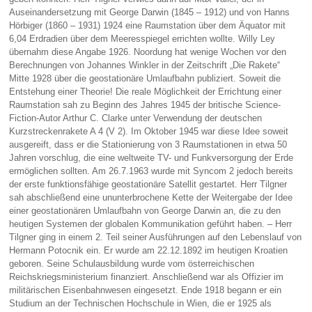
Auseinandersetzung mit George Darwin (1845 – 1912) und von Hanns
Hörbiger (1860 – 1931) 1924 eine Raumstation über dem Äquator mit
6,04 Erdradien über dem Meeresspiegel errichten wollte. Willy Ley
übernahm diese Angabe 1926. Noordung hat wenige Wochen vor den
Berechnungen von Johannes Winkler in der Zeitschrift „Die Rakete“
Mitte 1928 über die geostationäre Umlaufbahn publiziert. Soweit die
Entstehung einer Theorie! Die reale Möglichkeit der Errichtung einer
Raumstation sah zu Beginn des Jahres 1945 der britische Science-
Fiction-Autor Arthur C. Clarke unter Verwendung der deutschen
Kurzstreckenrakete A 4 (V 2). Im Oktober 1945 war diese Idee soweit
ausgereift, dass er die Stationierung von 3 Raumstationen in etwa 50
Jahren vorschlug, die eine weltweite TV- und Funkversorgung der Erde
ermöglichen sollten. Am 26.7.1963 wurde mit Syncom 2 jedoch bereits
der erste funktionsfähige geostationäre Satellit gestartet. Herr Tilgner
sah abschließend eine ununterbrochene Kette der Weitergabe der Idee
einer geostationären Umlaufbahn von George Darwin an, die zu den
heutigen Systemen der globalen Kommunikation geführt haben. – Herr
Tilgner ging in einem 2. Teil seiner Ausführungen auf den Lebenslauf von
Hermann Potocnik ein. Er wurde am 22.12.1892 im heutigen Kroatien
geboren. Seine Schulausbildung wurde vom österreichischen
Reichskriegsministerium finanziert. Anschließend war als Offizier im
militärischen Eisenbahnwesen eingesetzt. Ende 1918 begann er ein
Studium an der Technischen Hochschule in Wien, die er 1925 als