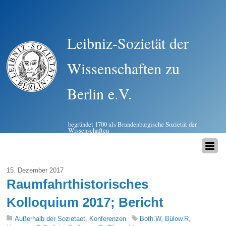
Leibniz-Sozietät der
Wissenschaften zu
Berlin e.V.
begründet 1700 als Brandenburgische Sozietät der
Wissenschaften
15. Dezember 2017
Raumfahrthistorisches
Kolloquium 2017; Bericht
Außerhalb der Sozietaet
,
Konferenzen
Both.W
,
Bülow.R
,