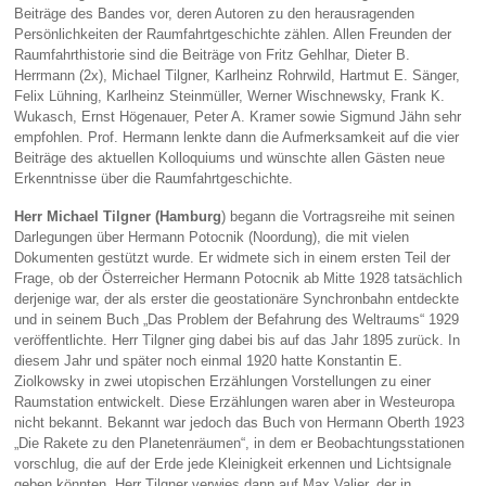
Beiträge des Bandes vor, deren Autoren zu den herausragenden
Persönlichkeiten der Raumfahrtgeschichte zählen. Allen Freunden der
Raumfahrthistorie sind die Beiträge von Fritz Gehlhar, Dieter B.
Herrmann (2x), Michael Tilgner, Karlheinz Rohrwild, Hartmut E. Sänger,
Felix Lühning, Karlheinz Steinmüller, Werner Wischnewsky, Frank K.
Wukasch, Ernst Högenauer, Peter A. Kramer sowie Sigmund Jähn sehr
empfohlen. Prof. Hermann lenkte dann die Aufmerksamkeit auf die vier
Beiträge des aktuellen Kolloquiums und wünschte allen Gästen neue
Erkenntnisse über die Raumfahrtgeschichte.
Herr Michael Tilgner (Hamburg
) begann die Vortragsreihe mit seinen
Darlegungen über Hermann Potocnik (Noordung), die mit vielen
Dokumenten gestützt wurde. Er widmete sich in einem ersten Teil der
Frage, ob der Österreicher Hermann Potocnik ab Mitte 1928 tatsächlich
derjenige war, der als erster die geostationäre Synchronbahn entdeckte
und in seinem Buch „Das Problem der Befahrung des Weltraums“ 1929
veröffentlichte. Herr Tilgner ging dabei bis auf das Jahr 1895 zurück. In
diesem Jahr und später noch einmal 1920 hatte Konstantin E.
Ziolkowsky in zwei utopischen Erzählungen Vorstellungen zu einer
Raumstation entwickelt. Diese Erzählungen waren aber in Westeuropa
nicht bekannt. Bekannt war jedoch das Buch von Hermann Oberth 1923
„Die Rakete zu den Planetenräumen“, in dem er Beobachtungsstationen
vorschlug, die auf der Erde jede Kleinigkeit erkennen und Lichtsignale
geben könnten. Herr Tilgner verwies dann auf Max Valier, der in