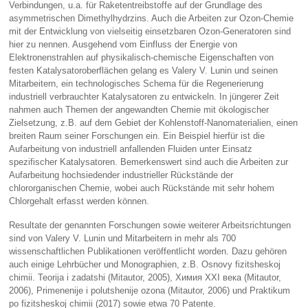
Verbindungen, u.a. für Raketentreibstoffe auf der Grundlage des
asymmetrischen Dimethylhydrzins. Auch die Arbeiten zur Ozon-Chemie
mit der Entwicklung von vielseitig einsetzbaren Ozon-Generatoren sind
hier zu nennen. Ausgehend vom Einfluss der Energie von
Elektronenstrahlen auf physikalisch-chemische Eigenschaften von
festen Katalysatoroberflächen gelang es Valery V. Lunin und seinen
Mitarbeitern, ein technologisches Schema für die Regenerierung
industriell verbrauchter Katalysatoren zu entwickeln. In jüngerer Zeit
nahmen auch Themen der angewandten Chemie mit ökologischer
Zielsetzung, z.B. auf dem Gebiet der Kohlenstoff-Nanomaterialien, einen
breiten Raum seiner Forschungen ein. Ein Beispiel hierfür ist die
Aufarbeitung von industriell anfallenden Fluiden unter Einsatz
spezifischer Katalysatoren. Bemerkenswert sind auch die Arbeiten zur
Aufarbeitung hochsiedender industrieller Rückstände der
chlororganischen Chemie, wobei auch Rückstände mit sehr hohem
Chlorgehalt erfasst werden können.
Resultate der genannten Forschungen sowie weiterer Arbeitsrichtungen
sind von Valery V. Lunin und Mitarbeitern in mehr als 700
wissenschaftlichen Publikationen veröffentlicht worden. Dazu gehören
auch einige Lehrbücher und Monographien, z.B. Osnovy fizitsheskoj
chimii. Teorija i zadatshi (Mitautor, 2005), Химия XXI века (Mitautor,
2006), Primenenije i polutshenije ozona (Mitautor, 2006) und Praktikum
po fizitsheskoj chimii (2017) sowie etwa 70 Patente.