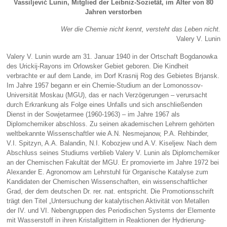
Vassiljevič Lunin, Mitglied der Leibniz-Sozietät, im Alter von 80
Jahren verstorben
Wer die Chemie nicht kennt, versteht das Leben nicht.
Valery V. Lunin
Valery V. Lunin wurde am 31. Januar 1940 in der Ortschaft Bogdanowka
des Urickij-Rayons im Orlowsker Gebiet geboren. Die Kindheit
verbrachte er auf dem Lande, im Dorf Krasnij Rog des Gebietes Brjansk.
Im Jahre 1957 begann er ein Chemie-Studium an der Lomonossov-
Universität Moskau (MGU), das er nach Verzögerungen – verursacht
durch Erkrankung als Folge eines Unfalls und sich anschließenden
Dienst in der Sowjetarmee (1960-1963) – im Jahre 1967 als
Diplomchemiker abschloss. Zu seinen akademischen Lehrern gehörten
weltbekannte Wissenschaftler wie A.N. Nesmejanow, P.A. Rehbinder,
V.I. Spitzyn, A.A. Balandin, N.I. Kobozjew und A.V. Kiseljew. Nach dem
Abschluss seines Studiums verblieb Valery V. Lunin als Diplomchemiker
an der Chemischen Fakultät der MGU. Er promovierte im Jahre 1972 bei
Alexander E. Agronomow am Lehrstuhl für Organische Katalyse zum
Kandidaten der Chemischen Wissenschaften, ein wissenschaftlicher
Grad, der dem deutschen Dr. rer. nat. entspricht. Die Promotionsschrift
trägt den Titel „Untersuchung der katalytischen Aktivität von Metallen
der IV. und VI. Nebengruppen des Periodischen Systems der Elemente
mit Wasserstoff in ihren Kristallgittern in Reaktionen der Hydrierung-