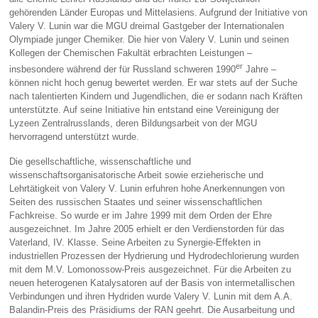
gehörenden Länder Europas und Mittelasiens. Aufgrund der Initiative von
Valery V. Lunin war die MGU dreimal Gastgeber der Internationalen
Olympiade junger Chemiker. Die hier von Valery V. Lunin und seinen
Kollegen der Chemischen Fakultät erbrachten Leistungen –
er
insbesondere während der für Russland schweren 1990
Jahre –
können nicht hoch genug bewertet werden. Er war stets auf der Suche
nach talentierten Kindern und Jugendlichen, die er sodann nach Kräften
unterstützte. Auf seine Initiative hin entstand eine Vereinigung der
Lyzeen Zentralrusslands, deren Bildungsarbeit von der MGU
hervorragend unterstützt wurde.
Die gesellschaftliche, wissenschaftliche und
wissenschaftsorganisatorische Arbeit sowie erzieherische und
Lehrtätigkeit von Valery V. Lunin erfuhren hohe Anerkennungen von
Seiten des russischen Staates und seiner wissenschaftlichen
Fachkreise. So wurde er im Jahre 1999 mit dem Orden der Ehre
ausgezeichnet. Im Jahre 2005 erhielt er den Verdienstorden für das
Vaterland, IV. Klasse. Seine Arbeiten zu Synergie-Effekten in
industriellen Prozessen der Hydrierung und Hydrodechlorierung wurden
mit dem M.V. Lomonossow-Preis ausgezeichnet. Für die Arbeiten zu
neuen heterogenen Katalysatoren auf der Basis von intermetallischen
Verbindungen und ihren Hydriden wurde Valery V. Lunin mit dem A.A.
Balandin-Preis des Präsidiums der RAN geehrt. Die Ausarbeitung und