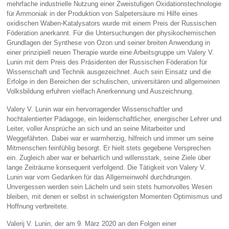
mehrfache industrielle Nutzung einer Zweistufigen Oxidationstechnologie
für Ammoniak in der Produktion von Salpetersäure mi Hilfe eines
oxidischen Waben-Katalysators wurde mit einem Preis der Russischen
Föderation anerkannt. Für die Untersuchungen der physikochemischen
Grundlagen der Synthese von Ozon und seiner breiten Anwendung in
einer prinzipiell neuen Therapie wurde eine Arbeitsgruppe um Valery V.
Lunin mit dem Preis des Präsidenten der Russischen Föderation für
Wissenschaft und Technik ausgezeichnet. Auch sein Einsatz und die
Erfolge in den Bereichen der schulischen, universitären und allgemeinen
Volksbildung erfuhren vielfach Anerkennung und Auszeichnung.
Valery V. Lunin war ein hervorragender Wissenschaftler und
hochtalentierter Pädagoge, ein leidenschaftlicher, energischer Lehrer und
Leiter, voller Ansprüche an sich und an seine Mitarbeiter und
Weggefährten. Dabei war er warmherzig, hilfreich und immer um seine
Mitmenschen feinfühlig besorgt. Er hielt stets gegebene Versprechen
ein. Zugleich aber war er beharrlich und willensstark, seine Ziele über
lange Zeiträume konsequent verfolgend. Die Tätigkeit von Valery V.
Lunin war vom Gedanken für das Allgemeinwohl durchdrungen.
Unvergessen werden sein Lächeln und sein stets humorvolles Wesen
bleiben, mit denen er selbst in schwierigsten Momenten Optimismus und
Hoffnung verbreitete.
Valerij V. Lunin, der am 9. März 2020 an den Folgen einer