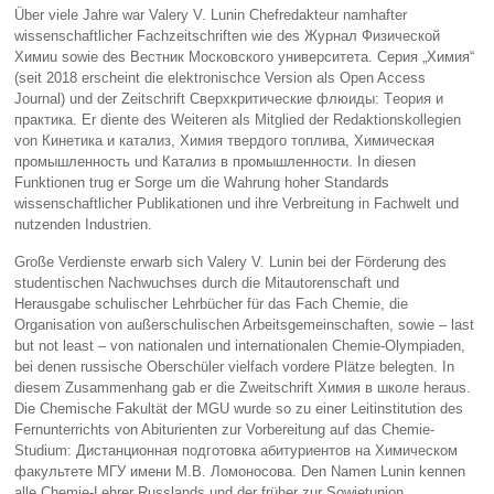
Über viele Jahre war Valery V. Lunin Chefredakteur namhafter
wissenschaftlicher Fachzeitschriften wie des Журнал Физическoй
Xимиu sowie des Вестник Московского университета. Серия „Химия“
(seit 2018 erscheint die elektronischce Version als Open Access
Journal) und der Zeitschrift Сверхкритические флюиды: Tеория и
практика. Er diente des Weiteren als Mitglied der Redaktionskollegien
von Кинетика и катализ, Химия твердого топлива, Химическая
промышленность und Катализ в промышленности. In diesen
Funktionen trug er Sorge um die Wahrung hoher Standards
wissenschaftlicher Publikationen und ihre Verbreitung in Fachwelt und
nutzenden Industrien.
Große Verdienste erwarb sich Valery V. Lunin bei der Förderung des
studentischen Nachwuchses durch die Mitautorenschaft und
Herausgabe schulischer Lehrbücher für das Fach Chemie, die
Organisation von außerschulischen Arbeitsgemeinschaften, sowie – last
but not least – von nationalen und internationalen Chemie-Olympiaden,
bei denen russische Oberschüler vielfach vordere Plätze belegten. In
diesem Zusammenhang gab er die Zweitschrift Химия в школе heraus.
Die Chemische Fakultät der MGU wurde so zu einer Leitinstitution des
Fernunterrichts von Abiturienten zur Vorbereitung auf das Chemie-
Studium: Дистанционная подготовка абитуриентов на Химическом
факультете МГУ имени М.В. Ломоносова. Den Namen Lunin kennen
alle Chemie-Lehrer Russlands und der früher zur Sowjetunion