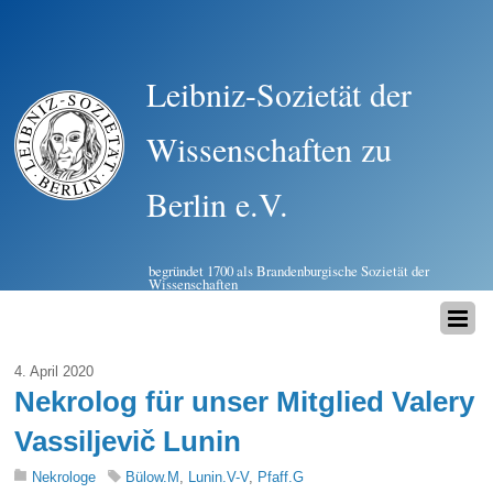
Leibniz-Sozietät der
Wissenschaften zu
Berlin e.V.
begründet 1700 als Brandenburgische Sozietät der
Wissenschaften
4. April 2020
Nekrolog für unser Mitglied Valery
Vassiljevič Lunin
Nekrologe
Bülow.M
,
Lunin.V-V
,
Pfaff.G