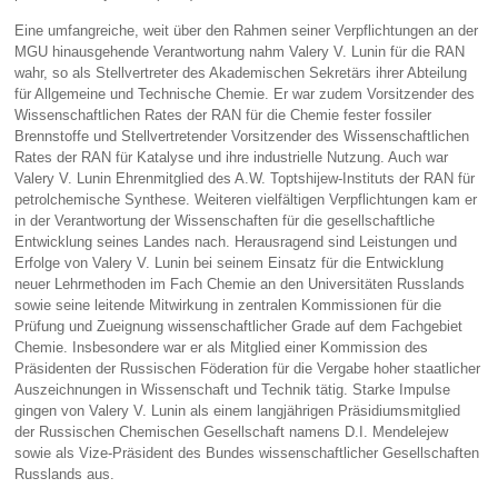
Eine umfangreiche, weit über den Rahmen seiner Verpflichtungen an der
MGU hinausgehende Verantwortung nahm Valery V. Lunin für die RAN
wahr, so als Stellvertreter des Akademischen Sekretärs ihrer Abteilung
für Allgemeine und Technische Chemie. Er war zudem Vorsitzender des
Wissenschaftlichen Rates der RAN für die Chemie fester fossiler
Brennstoffe und Stellvertretender Vorsitzender des Wissenschaftlichen
Rates der RAN für Katalyse und ihre industrielle Nutzung. Auch war
Valery V. Lunin Ehrenmitglied des A.W. Toptshijew-Instituts der RAN für
petrolchemische Synthese. Weiteren vielfältigen Verpflichtungen kam er
in der Verantwortung der Wissenschaften für die gesellschaftliche
Entwicklung seines Landes nach. Herausragend sind Leistungen und
Erfolge von Valery V. Lunin bei seinem Einsatz für die Entwicklung
neuer Lehrmethoden im Fach Chemie an den Universitäten Russlands
sowie seine leitende Mitwirkung in zentralen Kommissionen für die
Prüfung und Zueignung wissenschaftlicher Grade auf dem Fachgebiet
Chemie. Insbesondere war er als Mitglied einer Kommission des
Präsidenten der Russischen Föderation für die Vergabe hoher staatlicher
Auszeichnungen in Wissenschaft und Technik tätig. Starke Impulse
gingen von Valery V. Lunin als einem langjährigen Präsidiumsmitglied
der Russischen Chemischen Gesellschaft namens D.I. Mendelejew
sowie als Vize-Präsident des Bundes wissenschaftlicher Gesellschaften
Russlands aus.