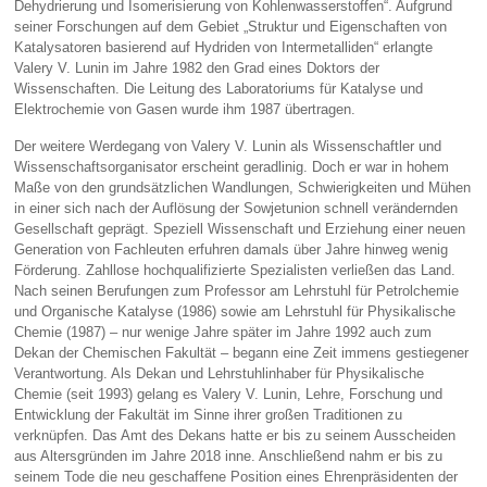
Dehydrierung und Isomerisierung von Kohlenwasserstoffen“. Aufgrund
seiner Forschungen auf dem Gebiet „Struktur und Eigenschaften von
Katalysatoren basierend auf Hydriden von Intermetalliden“ erlangte
Valery V. Lunin im Jahre 1982 den Grad eines Doktors der
Wissenschaften. Die Leitung des Laboratoriums für Katalyse und
Elektrochemie von Gasen wurde ihm 1987 übertragen.
Der weitere Werdegang von Valery V. Lunin als Wissenschaftler und
Wissenschaftsorganisator erscheint geradlinig. Doch er war in hohem
Maße von den grundsätzlichen Wandlungen, Schwierigkeiten und Mühen
in einer sich nach der Auflösung der Sowjetunion schnell verändernden
Gesellschaft geprägt. Speziell Wissenschaft und Erziehung einer neuen
Generation von Fachleuten erfuhren damals über Jahre hinweg wenig
Förderung. Zahllose hochqualifizierte Spezialisten verließen das Land.
Nach seinen Berufungen zum Professor am Lehrstuhl für Petrolchemie
und Organische Katalyse (1986) sowie am Lehrstuhl für Physikalische
Chemie (1987) – nur wenige Jahre später im Jahre 1992 auch zum
Dekan der Chemischen Fakultät – begann eine Zeit immens gestiegener
Verantwortung. Als Dekan und Lehrstuhlinhaber für Physikalische
Chemie (seit 1993) gelang es Valery V. Lunin, Lehre, Forschung und
Entwicklung der Fakultät im Sinne ihrer großen Traditionen zu
verknüpfen. Das Amt des Dekans hatte er bis zu seinem Ausscheiden
aus Altersgründen im Jahre 2018 inne. Anschließend nahm er bis zu
seinem Tode die neu geschaffene Position eines Ehrenpräsidenten der