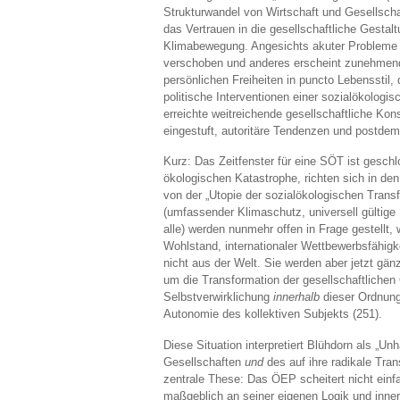
Strukturwandel von Wirtschaft und Gesellschaf
das Vertrauen in die gesellschaftliche Gestalt
Klimabewegung. Angesichts akuter Probleme (Mi
verschoben und anderes erscheint zunehmend 
persönlichen Freiheiten in puncto Lebensstil, 
politische Interventionen einer sozialökologi
erreichte weitreichende gesellschaftliche Kon
eingestuft, autoritäre Tendenzen und postd
Kurz: Das Zeitfenster für eine SÖT ist gesch
ökologischen Katastrophe, richten sich in de
von der „Utopie der sozialökologischen Transf
(umfassender Klimaschutz, universell gültig
alle) werden nunmehr offen in Frage gestellt,
Wohlstand, internationaler Wettbewerbsfähigk
nicht aus der Welt. Sie werden aber jetzt gänz
um die Transformation der gesellschaftlichen
Selbstverwirklichung
innerhalb
dieser Ordnung 
Autonomie des kollektiven Subjekts (251).
Diese Situation interpretiert Blühdorn als „Unha
Gesellschaften
und
des auf ihre radikale Tra
zentrale These: Das ÖEP scheitert nicht einf
maßgeblich an seiner eigenen Logik und innere