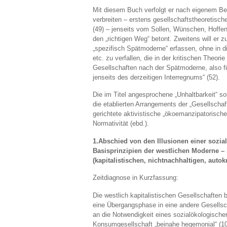
Mit diesem Buch verfolgt er nach eigenem B
verbreiten – erstens gesellschaftstheoretisc
(49) – jenseits vom Sollen, Wünschen, Hoffen u
den „richtigen Weg“ betont. Zweitens will er 
„spezifisch Spätmoderne“ erfassen, ohne in 
etc. zu verfallen, die in der kritischen Theori
Gesellschaften nach der Spätmoderne, also fü
jenseits des derzeitigen Interregnums“ (52).
Die im Titel angesprochene „Unhaltbarkeit“ sol
die etablierten Arrangements der „Gesellschaf
gerichtete aktivistische „ökoemanzipatorische 
Normativität (ebd.).
1.Abschied von den Illusionen einer sozi
Basisprinzipien der westlichen Moderne –
(kapitalistischen, nichtnachhaltigen, auto
Zeitdiagnose in Kurzfassung:
Die westlich kapitalistischen Gesellschaften 
eine Übergangsphase in eine andere Gesellsch
an die Notwendigkeit eines sozialökologische
Konsumgesellschaft „beinahe hegemonial“ (10)