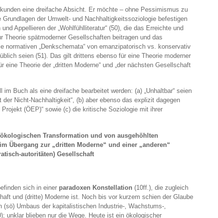
ekunden eine dreifache Absicht. Er möchte – ohne Pessimismus zu
he Grundlagen der Umwelt- und Nachhaltigkeitssoziologie befestigen
nd Appellieren der „Wohlfühlliteratur“ (50), die das Erreichte und
zur Theorie spätmoderner Gesellschaften beitragen und das
die normativen „Denkschemata“ von emanzipatorisch vs. konservativ
e üblich seien (51). Das gilt drittens ebenso für eine Theorie moderner
r eine Theorie der „dritten Moderne“ und „der nächsten Gesellschaft
l im Buch als eine dreifache bearbeitet werden: (a) „Unhaltbar“ seien
t der Nicht-Nachhaltigkeit“, (b) aber ebenso das explizit dagegen
Projekt (ÖEP)“ sowie (c) die kritische Soziologie mit ihrer
alökologischen Transformation und von ausgehöhlten
 im Übergang zur „dritten Moderne“ und einer „anderen“
kratisch-autoritäten) Gesellschaft
befinden sich in einer
paradoxen Konstellation
(10ff.), die zugleich
aft und (dritte) Moderne ist. Noch bis vor kurzem schien der Glaube
n (sö) Umbaus der kapitalistischen Industrie-, Wachstums-,
; unklar blieben nur die Wege. Heute ist ein ökologischer