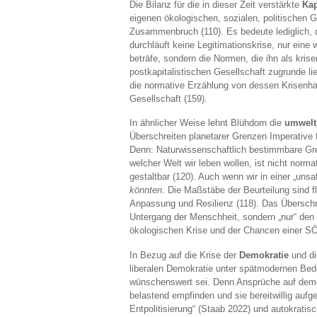
Die Bilanz für die in dieser Zeit verstärkte
Kap
eigenen ökologischen, sozialen, politischen 
Zusammenbruch (110). Es bedeute lediglich, 
durchläuft keine Legitimationskrise, nur eine
beträfe, sondern die Normen, die ihn als kris
postkapitalistischen Gesellschaft zugrunde li
die normative Erzählung von dessen Krisenhafti
Gesellschaft (159).
In ähnlicher Weise lehnt Blühdorn die
umwelt
Überschreiten planetarer Grenzen Imperative f
Denn: Naturwissenschaftlich bestimmbare Gr
welcher Welt wir leben wollen, ist nicht norm
gestaltbar (120). Auch wenn wir in einer „uns
könnten
. Die Maßstäbe der Beurteilung sind fl
Anpassung und Resilienz (118). Das Überschr
Untergang der Menschheit, sondern „nur“ den 
ökologischen Krise und der Chancen einer S
In Bezug auf die Krise der
Demokratie
und di
liberalen Demokratie unter spätmodernen Bedi
wünschenswert sei. Denn Ansprüche auf dem
belastend empfinden und sie bereitwillig auf
Entpolitisierung“ (Staab 2022) und autokratis