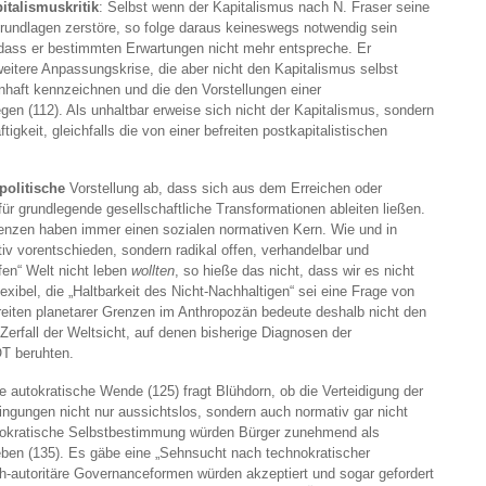
italismuskritik
: Selbst wenn der Kapitalismus nach N. Fraser seine
Grundlagen zerstöre, so folge daraus keineswegs notwendig sein
dass er bestimmten Erwartungen nicht mehr entspreche. Er
 weitere Anpassungskrise, die aber nicht den Kapitalismus selbst
enhaft kennzeichnen und die den Vorstellungen einer
egen (112). Als unhaltbar erweise sich nicht der Kapitalismus, sondern
gkeit, gleichfalls die von einer befreiten postkapitalistischen
politische
Vorstellung ab, dass sich aus dem Erreichen oder
ür grundlegende gesellschaftliche Transformationen ableiten ließen.
enzen haben immer einen sozialen normativen Kern. Wie und in
ativ vorentschieden, sondern radikal offen, verhandelbar und
afen“ Welt nicht leben
wollten
, so hieße das nicht, dass wir es nicht
exibel, die „Haltbarkeit des Nicht-Nachhaltigen“ sei eine Frage von
eiten planetarer Grenzen im Anthropozän bedeute deshalb nicht den
Zerfall der Weltsicht, auf denen bisherige Diagnosen der
ÖT beruhten.
e autokratische Wende (125) fragt Blühdorn, ob die Verteidigung der
ngungen nicht nur aussichtslos, sondern auch normativ gar nicht
okratische Selbstbestimmung würden Bürger zunehmend als
geben (135). Es gäbe eine „Sehnsucht nach technokratischer
ch-autoritäre Governanceformen würden akzeptiert und sogar gefordert