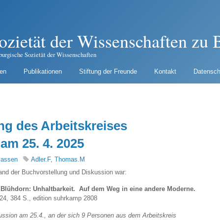
ozietät der Wissenschaften zu B
burgische Sozietät der Wissenschaften
gen
Publikationen
Stiftung der Freunde
Kontakt
Datensch
ng des Arbeitskreises
am 25. 4. 2025
lassen
Adler.F
,
Thomas.M
nd der Buchvorstellung und Diskussion war:
r Blühdorn: Unhaltbarkeit. Auf dem Weg in eine andere Moderne.
024, 384 S., edition suhrkamp 2808
ussion am 25.4., an der sich 9 Personen aus dem Arbeitskreis