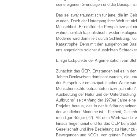
seine eigenen Grundlagen und die Basisprinz
Das sei zwar traumatisch für jene, die im G
wurden. Doch der Untergang ihrer Welt ist n
Menschheit. Er eröffne die Perspektive auf e
wahrscheinlich kapitalistisch, weder ökologis
Moderne wird dominiert durch Schließung, Kont
Katastrophe. Denn mit den ausgehöhlten Basi
uns angesichts solcher Aussichten Schrecken
Einige Eckpunkte der Argumentation von Blüh
Zunächst das
ÖEP
. Entstanden sei es in den
Jahren Denkweisen dominant wurden, die um
der Perspektive emanzipatorischer Werte wie 
Menschenrechte betrachteten bzw. „rahmten“
Ausbeutung der Natur und der Unterdrückung 
Aufbruchs“ seit Anfang der 1970er Jahre ein
Projekts heraus, das in der Aufklärung seine
der westlichen Moderne ist – Freiheit, Gleich
mündiger Bürger (22). Mit dem Wertewandel 
hinaus hegemonial und für das ÖEP konstituti
Gesellschaft und ihre Beziehung zu Natur zu
Bewegungen und NGOs, von grünen Parteien, k