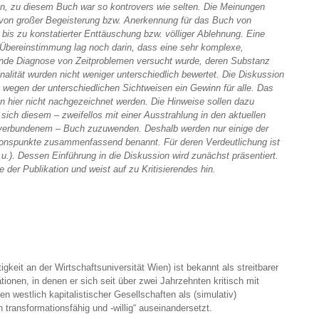
ten, zu diesem Buch war so kontrovers wie selten. Die Meinungen
 von großer Begeisterung bzw. Anerkennung für das Buch von
 bis zu konstatierter Enttäuschung bzw. völliger Ablehnung. Eine
Übereinstimmung lag noch darin, dass eine sehr komplexe,
de Diagnose von Zeitproblemen versucht wurde, deren Substanz
inalität wurden nicht weniger unterschiedlich bewertet. Die Diskussion
 wegen der unterschiedlichen Sichtweisen ein Gewinn für alle. Das
nn hier nicht nachgezeichnet werden. Die Hinweise sollen dazu
 sich diesem – zweifellos mit einer Ausstrahlung in den aktuellen
verbundenem – Buch zuzuwenden. Deshalb werden nur einige der
onspunkte zusammenfassend benannt. Für deren Verdeutlichung ist
u.). Dessen Einführung in die Diskussion wird zunächst präsentiert.
e der Publikation und weist auf zu Kritisierendes hin.
igkeit an der Wirtschaftsuniversität Wien) ist bekannt als streitbarer
tionen, in denen er sich seit über zwei Jahrzehnten kritisch mit
 westlich kapitalistischer Gesellschaften als (simulativ)
h transformationsfähig und -willig“ auseinandersetzt.