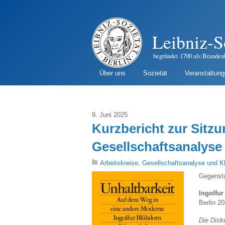
Leibniz-S
begründet 1700 als Branden
Über uns
Sozietät
Veranstaltun
9. Juni 2025
Kurzbericht zur Sitzu
Gesellschaftsanalyse 
Arbeitskreise
,
Gesellschaftsanalyse und K
Gegensta
Ingolfu
Berlin 2
Die Disk