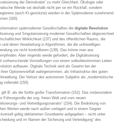
kratisierung der Demokratie“ zu mehr Gleichheit, Ökologie oder
atische Wende sei deshalb nicht per se ein Rückfall, sondern
Regierens (auch KI-gestützte) würden in der Spätmoderne zunehmend
ommen (160).
ansformation spätmoderner Gesellschaften die
digitale
Revolution
dualisierung und Singularisierung moderner Gesellschaften abgezeichnet
llschaftlichen Wirklichkeit (137) und des öffentlichen Raums, die
und deren Verarbeitung in Algorithmen, die die unfreiwilligen
endung sie nicht kontrollieren (139). Das könne man aus
pfinden. Aber nirgends werde gefordert, die Digitalisierung
eil vorherrschende Vorstellungen von einem selbstbestimmten Leben
volution aufbauen. Digitale Technik wird als Gewinn bei der
 ihrer Optionenvielfalt wahrgenommen, als Infrastruktur des guten
Verwaltung. Der Verlust des autonomen Subjekts als „modernistische
g vollendet (150).
ilt B. als die fünfte große Transformation (152). Das insbesondere
er Führungsrolle der sog. freien Welt und vom neuen
lisierungs- und Verteidigungsnarrativ“ (154). Die Bedrohung von
ichen Werten werde nach außen verlagert und in einem Gegner
iversell gültig deklarierten Grundwerte aufgegeben – nicht unter
scheidung und im Namen der Sicherung und Verteidigung“ des