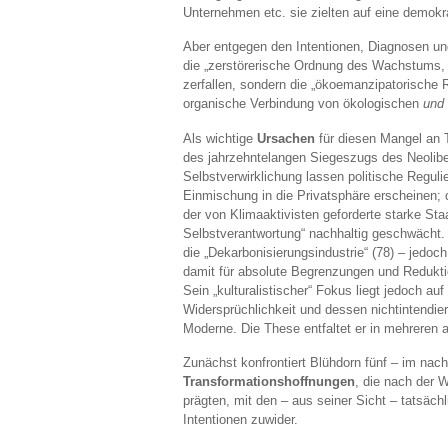
Unternehmen etc. sie zielten auf eine demokr
Aber entgegen den Intentionen, Diagnosen un
die „zerstörerische Ordnung des Wachstums, 
zerfallen, sondern die „ökoemanzipatorische 
organische Verbindung von ökologischen
und
Als wichtige
Ursachen
für diesen Mangel an Tr
des jahrzehntelangen Siegeszugs des Neolibe
Selbstverwirklichung lassen politische Regu
Einmischung in die Privatsphäre erscheinen; d
der von Klimaaktivisten geforderte starke Sta
Selbstverantwortung“ nachhaltig geschwächt.
die „Dekarbonisierungsindustrie“ (78) – jedo
damit für absolute Begrenzungen und Reduktio
Sein „kulturalistischer“ Fokus liegt jedoch 
Widersprüchlichkeit und dessen nichtintendie
Moderne. Die These entfaltet er in mehreren a
Zunächst konfrontiert Blühdorn fünf – im nac
Transformationshoffnungen
, die nach der W
prägten, mit den – aus seiner Sicht – tatsäch
Intentionen zuwider.