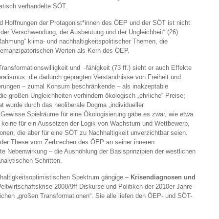
atisch verhandelte SÖT.
d Hoffnungen der Protagonist*innen des ÖEP und der SÖT ist nicht
der Verschwendung, der Ausbeutung und der Ungleichheit“ (26)
Rahmung“ klima- und nachhaltigkeitspolitischer Themen, die
emanzipatorischen Werten als Kern des ÖEP.
ansformationswilligkeit und -fähigkeit (73 ff.) sieht er auch Effekte
ralismus: die dadurch geprägten Verständnisse von Freiheit und
lierungen – zumal Konsum beschränkende – als inakzeptable
ie großen Ungleichheiten verhindern ökologisch „ehrliche“ Preise;
at wurde durch das neoliberale Dogma „individueller
 Gewisse Spielräume für eine Ökologisierung gäbe es zwar, wie etwa
ch keine für ein Aussetzen der Logik von Wachstum und Wettbewerb,
nen, die aber für eine SÖT zu Nachhaltigkeit unverzichtbar seien.
auf der These vom Zerbrechen des ÖEP an seiner inneren
rte Nebenwirkung – die Aushöhlung der Basisprinzipien der westlichen
nalytischen Schritten.
hhaltigkeitsoptimistischen Spektrum gängige –
Krisendiagnosen und
eltwirtschaftskrise 2008/9ff Diskurse und Politiken der 2010er Jahre
lichen „großen Transformationen“. Sie alle liefen den ÖEP- und SÖT-