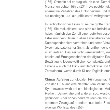
(136). Ohnehin sei es fraglich, ob eine „Demo
Menschenrechten führe (134). Die postdemokr
alternative Verfahren des Entscheidens und 
als überlegen, u.a. als „effizienter“ wahrgen
In technologischer Hinsicht sei die große Tr
(136). Sie radikalisiere, was sich als Indivi
habe, nämlich den Zerfall einer geteilten gese
Erfassung von Daten in allen Lebensbereichen 
Datenspender nicht verstehen und deren Verw
ökoemanzipatorischer Sicht als entfremdend em
auszusetzen. Das sei nicht verwunderlich, w
bereits auf Errungenschaften der digitalen Re
Bewältigung lebensweltlicher Komplexität und
Lebens – auch mit Blick auf Demokratie und 
Zentralnorm“ werde durch KI und Digitalisierun
Chinas Aufstieg
zur globalen Führungsmacht g
von den USA lancierte Narrativ vom Verlust d
Systemwettbewerb sei ein „ideologisches Mobi
Freiheit, Demokratie und anderen sog. westl
gebündelt. Aber schon heute würden die als un
externem Zwang auf, sondern „aus freier Ent
eigenen Wohlstandes (156).