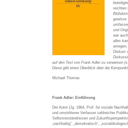
beteilig
reichten
Blühdorn
gewisse 
umfassen
und Orig
war auch
alles ka
anregen,
Diskurs 
Diskussi
auf den Text von Frank Adler zu verweisen (s.
Diese gibt einen Überblick über die Kernpunkt
Michael Thomas
Frank Adler: Einführung
Der Autor (Jg. 1964, Prof. für soziale Nachhalt
und umstrittener Verfasser zahlreicher Publika
Selbstverständnissen und Zukunftsperspektiven
„nachhaltig“, „demokratisch“, „sozialökologisc