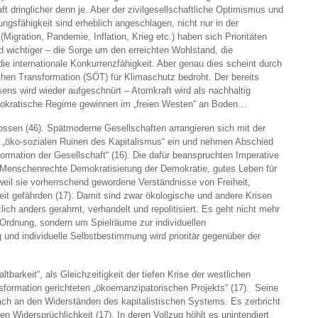
t dringlicher denn je. Aber der zivilgesellschaftliche Optimismus und
ungsfähigkeit sind erheblich angeschlagen, nicht nur in der
gration, Pandemie, Inflation, Krieg etc.) haben sich Prioritäten
wichtiger – die Sorge um den erreichten Wohlstand, die
die internationale Konkurrenzfähigkeit. Aber genau dies scheint durch
schen Transformation (SÖT) für Klimaschutz bedroht. Der bereits
sens wird wieder aufgeschnürt – Atomkraft wird als nachhaltig
emokratische Regime gewinnen im „freien Westen“ an Boden…
lossen (46). Spätmoderne Gesellschaften arrangieren sich mit der
n „öko-sozialen Ruinen des Kapitalismus“ ein und nehmen Abschied
ormation der Gesellschaft“ (16). Die dafür beanspruchten Imperative
e Menschenrechte Demokratisierung der Demokratie, gutes Leben für
 weil sie vorherrschend gewordene Verständnisse von Freiheit,
eit gefährden (17). Damit sind zwar ökologische und andere Krisen
lich anders gerahmt, verhandelt und repolitisiert. Es geht nicht mehr
 Ordnung, sondern um Spielräume zur individuellen
und individuelle Selbstbestimmung wird prioritär gegenüber der
ltbarkeit“, als Gleichzeitigkeit der tiefen Krise der westlichen
nsformation gerichteten „ökoemanzipatorischen Projekts“ (17). Seine
ach an den Widerständen des kapitalistischen Systems. Es zerbricht
n Widersprüchlichkeit (17). In deren Vollzug höhlt es unintendiert