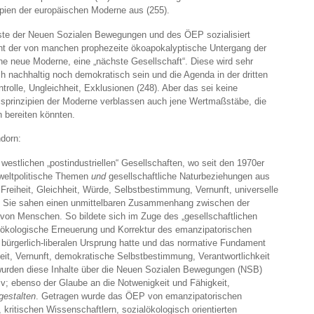
ipien der europäischen Moderne aus (255).
eiste der Neuen Sozialen Bewegungen und des ÖEP sozialisiert
icht der von manchen prophezeite ökoapokalyptische Untergang der
ine neue Moderne, eine „nächste Gesellschaft“. Diese wird sehr
ch nachhaltig noch demokratisch sein und die Agenda in der dritten
rolle, Ungleichheit, Exklusionen (248). Aber das sei keine
sprinzipien der Moderne verblassen auch jene Wertmaßstäbe, die
 bereiten könnten.
dorn:
 westlichen „postindustriellen“ Gesellschaften, wo seit den 1970er
weltpolitische Themen
und
gesellschaftliche Naturbeziehungen aus
Freiheit, Gleichheit, Würde, Selbstbestimmung, Vernunft, universelle
. Sie sahen einen unmittelbaren Zusammenhang zwischen der
von Menschen. So bildete sich im Zuge des „gesellschaftlichen
e ökologische Erneuerung und Korrektur des emanzipatorischen
n bürgerlich-liberalen Ursprung hatte und das normative Fundament
heit, Vernunft, demokratische Selbstbestimmung, Verantwortlichkeit
wurden diese Inhalte über die Neuen Sozialen Bewegungen (NSB)
v; ebenso der Glaube an die Notwenigkeit und Fähigkeit,
gestalten
. Getragen wurde das ÖEP von emanzipatorischen
ritischen Wissenschaftlern, sozialökologisch orientierten