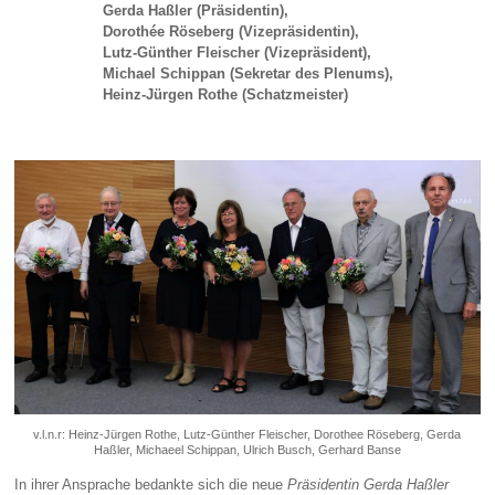
Gerda Haßler (Präsidentin),
Dorothée Röseberg (Vizepräsidentin),
L
utz-Günther Fleischer (Vizepräsident),
Michael Schippan (Sekretar des Plenums),
Heinz-Jürgen Rothe (Schatzmeister)
v.l.n.r: Heinz-Jürgen Rothe, Lutz-Günther Fleischer, Dorothee Röseberg, Gerda
Haßler, Michaeel Schippan, Ulrich Busch, Gerhard Banse
In ihrer Ansprache bedankte sich die neue
Präsidentin Gerda Haßler