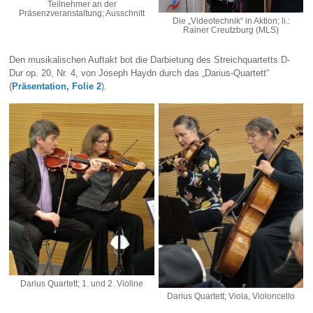
Teilnehmer an der
Präsenzveranstaltung; Ausschnitt
Die „Videotechnik“ in Aktion; li.:
Rainer Creutzburg (MLS)
Den musikalischen Auftakt bot die Darbietung des Streichquartetts D-
Dur op. 20, Nr. 4, von Joseph Haydn durch das „Darius-Quartett“
(
Präsentation, Folie 2
)
.
Darius Quartett; 1. und 2. Violine
Darius Quartett; Viola, Violoncello