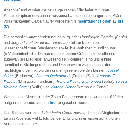
Webseite
).
Anschließend wurden die neu zugewählten Mitglieder mit ihren
Kurzbiographien sowie ihren wissenschaftlichen Leistungen und Pläne
von
Präsidentin Gerda Haßler
vorgestellt (
Präsentation; Folien 17 bis
27
).
Die persönlich anwesenden neuen Mitglieder
Hansjürgen Garstka (Berlin)
und
Jürgen Erfurt (Frankfurt am Main)
stellten kurz ihren
wissenschaftlichen Werdegang sowie ihre Vorhaben mündlich vor
(s.Videomitschnitt). Da aus den bekannten Gründen nicht alle neu
zugewählten Mitglieder anwesend sein konnten, sind uns einige
schriftliche Stellungnahmen und Dankesworte zugegangen, die
nachfolgend verlinkt wurden und eingesehen werden können:
József
Ádám
(Budapest),
Carsten Drebenstedt
(Freiberg/Sa),
Andreas F.
Kelleta
t
(Mainz/Germersheim),
Reneta Kileva-Stamenova
(Sofia),
Teresa
Valiente Catter
(Berlin) und
Viktoria Weber
(Krems a.d.Donau).
Wesentliche Abschnitte der Zoom-Festveranstaltung wurden auf Video
aufgenommen und können
hier
eingesehen werden.
Das Schlusswort hielt
Präsidentin Gerda Haßler,
die allen Mitgliedern der
Leibniz-Sozietät viel Erfolg bei der Erfüllung ihrer wissenschaftlichen
Vorhaben wünschte.