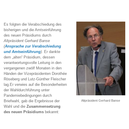
Es folgten die Verabschiedung des
bisherigen und die Amtseinführung
des neuen Präsidiums durch
Altpräsident Gerhard B
anse
(
Ansprache zur Verabschiedung
und Amtseinführung
).
Er dankte
dem „alten“ Präsidium, dessen
verantwortungsvolle Leitung in den
vergangenen zwölf Monaten in den
Händen der Vizepräsidenten Dorothée
Röseberg und Lutz-Günther Fleischer
lag.Er verwies auf die Besonderheiten
der Wahldurchführung unter
Pandemiebedingungen durch
Briefwahl, gab die Ergebnisse der
Altpräsident Gerhard Banse
Wahl und die
Zusammensetzung
des neuen Präsidiums
bekannt: