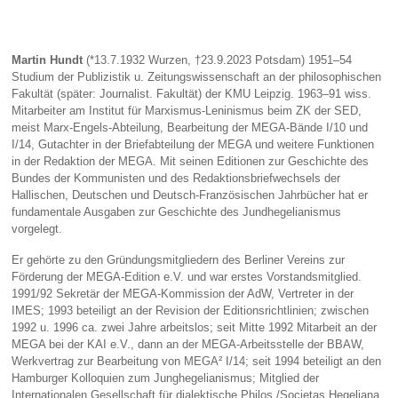
Martin Hundt
(*13.7.1932 Wurzen, †23.9.2023 Potsdam) 1951–54
Studium der Publizistik u. Zeitungswissenschaft an der philosophischen
Fakultät (später: Journalist. Fakultät) der KMU Leipzig. 1963–91 wiss.
Mitarbeiter am Institut für Marxismus-Leninismus beim ZK der SED,
meist Marx-Engels-Abteilung, Bearbeitung der MEGA-Bände I/10 und
I/14, Gutachter in der Briefabteilung der MEGA und weitere Funktionen
in der Redaktion der MEGA. Mit seinen Editionen zur Geschichte des
Bundes der Kommunisten und des Redaktionsbriefwechsels der
Hallischen, Deutschen und Deutsch-Französischen Jahrbücher hat er
fundamentale Ausgaben zur Geschichte des Jundhegelianismus
vorgelegt.
Er gehörte zu den Gründungsmitgliedern des Berliner Vereins zur
Förderung der MEGA-Edition e.V. und war erstes Vorstandsmitglied.
1991/92 Sekretär der MEGA-Kommission der AdW, Vertreter in der
IMES; 1993 beteiligt an der Revision der Editionsrichtlinien; zwischen
1992 u. 1996 ca. zwei Jahre arbeitslos; seit Mitte 1992 Mitarbeit an der
MEGA bei der KAI e.V., dann an der MEGA-Arbeitsstelle der BBAW,
Werkvertrag zur Bearbeitung von MEGA² I/14; seit 1994 beteiligt an den
Hamburger Kolloquien zum Junghegelianismus; Mitglied der
Internationalen Gesellschaft für dialektische Philos./Societas Hegeliana