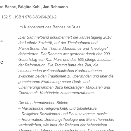
rigitte Kahl, Jan Rehmann
9, 152 S., ISBN 978-3-86464-201-2
Im Klappentext des Bandes heißt es:
„Der Sammelband dokumentiert die Jahrestagung 2018
der Leibniz-Sozietät, auf der TheologInnen und
MarxistInnen das Thema „Marxismus und Theologie“
debattierten. Der Rahmen war gesteckt durch den 200.
Geburtstag von Karl Marx und das 500-jährige Jubiläum
der Reformation. Die Tagung hatte das Ziel, die
blockierenden weltanschaulichen Konfrontationen
zwischen beiden Traditionen zu überwinden und über die
gemeinsame Erarbeitung neuer Denk- und
Orientierungsrahmen dazu beizutragen, Marxisten und
Christen als Verbündete zusammenzuführen.
Die drei thematischen Blöcke
– Marxistische Religionskritik und Bibellektüre,
– Religiöser Sozialismus und Paulusexegese, sowie
– Reformation, Befreiungstheologie und Menschenrechte
verdeutlichen, wie breit der Rahmen der behandelten
Themen der Jahrestagung gesteckt war. Die engagierten