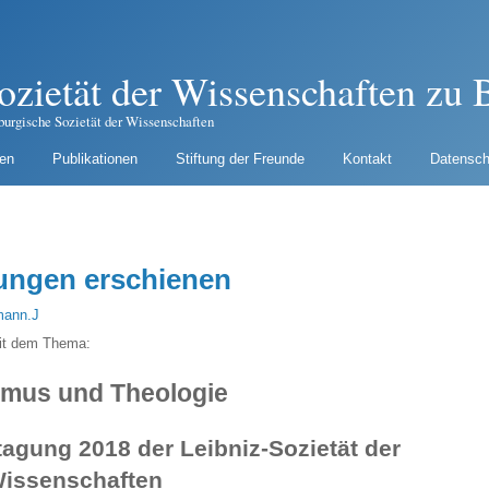
ozietät der Wissenschaften zu B
burgische Sozietät der Wissenschaften
gen
Publikationen
Stiftung der Freunde
Kontakt
Datensch
ungen erschienen
ann.J
mit dem Thema:
smus und Theologie
tagung 2018 der Leibniz-Sozietät der
issenschaften