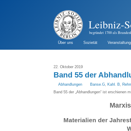
Leibniz-S
begründet 1700 als Branden
Über uns
Sozietät
Veranstaltun
22. Oktober 2019
Band 55 der Abhandl
Abhandlungen
Banse.G
,
Kahl. B
,
Rehm
Band 55 der „Abhandlungen“ ist erschienen 
Marxi
Materialien der Jahres
W