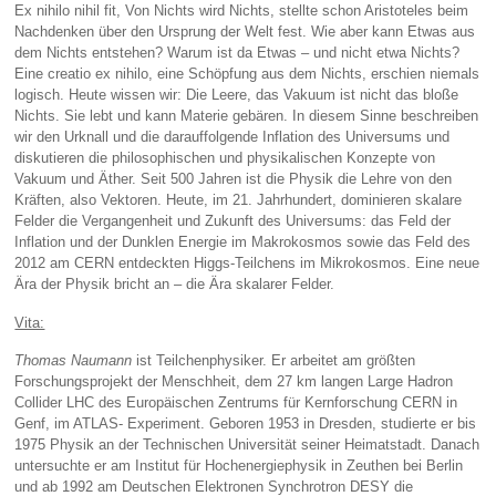
Ex nihilo nihil fit, Von Nichts wird Nichts, stellte schon Aristoteles beim
Nachdenken über den Ursprung der Welt fest. Wie aber kann Etwas aus
dem Nichts entstehen? Warum ist da Etwas – und nicht etwa Nichts?
Eine creatio ex nihilo, eine Schöpfung aus dem Nichts, erschien niemals
logisch. Heute wissen wir: Die Leere, das Vakuum ist nicht das bloße
Nichts. Sie lebt und kann Materie gebären. In diesem Sinne beschreiben
wir den Urknall und die darauffolgende Inflation des Universums und
diskutieren die philosophischen und physikalischen Konzepte von
Vakuum und Äther. Seit 500 Jahren ist die Physik die Lehre von den
Kräften, also Vektoren. Heute, im 21. Jahrhundert, dominieren skalare
Felder die Vergangenheit und Zukunft des Universums: das Feld der
Inflation und der Dunklen Energie im Makrokosmos sowie das Feld des
2012 am CERN entdeckten Higgs-Teilchens im Mikrokosmos. Eine neue
Ära der Physik bricht an – die Ära skalarer Felder.
Vita:
Thomas Naumann
ist Teilchenphysiker. Er arbeitet am größten
Forschungsprojekt der Menschheit, dem 27 km langen Large Hadron
Collider LHC des Europäischen Zentrums für Kernforschung CERN in
Genf, im ATLAS- Experiment. Geboren 1953 in Dresden, studierte er bis
1975 Physik an der Technischen Universität seiner Heimatstadt. Danach
untersuchte er am Institut für Hochenergiephysik in Zeuthen bei Berlin
und ab 1992 am Deutschen Elektronen Synchrotron DESY die