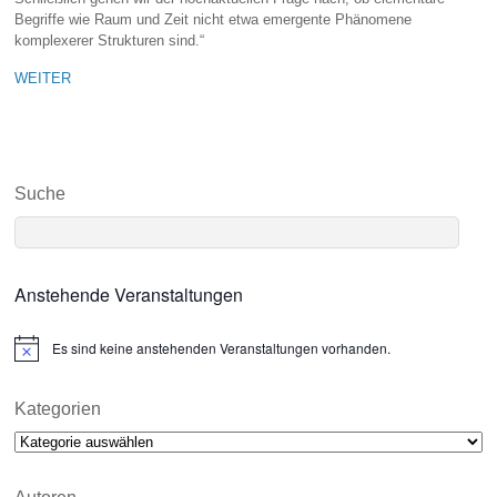
Begriffe wie Raum und Zeit nicht etwa emergente Phänomene
komplexerer Strukturen sind.“
WEITER
Suche
Anstehende Veranstaltungen
Es sind keine anstehenden Veranstaltungen vorhanden.
N
o
t
i
Kategorien
c
Kategorien
e