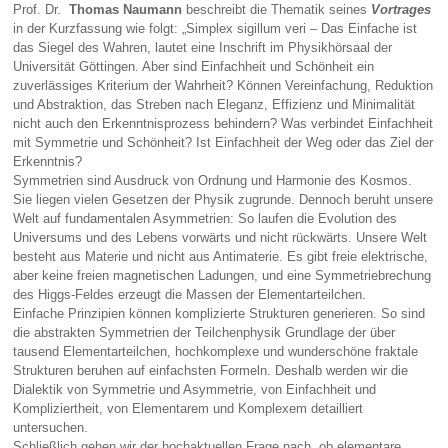
Prof. Dr.
Thomas Naumann
beschreibt die Thematik seines
Vortrages
in der Kurzfassung wie folgt: „Simplex sigillum veri – Das Einfache ist
das Siegel des Wahren, lautet eine Inschrift im Physikhörsaal der
Universität Göttingen. Aber sind Einfachheit und Schönheit ein
zuverlässiges Kriterium der Wahrheit? Können Vereinfachung, Reduktion
und Abstraktion, das Streben nach Eleganz, Effizienz und Minimalität
nicht auch den Erkenntnisprozess behindern? Was verbindet Einfachheit
mit Symmetrie und Schönheit? Ist Einfachheit der Weg oder das Ziel der
Erkenntnis?
Symmetrien sind Ausdruck von Ordnung und Harmonie des Kosmos.
Sie liegen vielen Gesetzen der Physik zugrunde. Dennoch beruht unsere
Welt auf fundamentalen Asymmetrien: So laufen die Evolution des
Universums und des Lebens vorwärts und nicht rückwärts. Unsere Welt
besteht aus Materie und nicht aus Antimaterie. Es gibt freie elektrische,
aber keine freien magnetischen Ladungen, und eine Symmetriebrechung
des Higgs-Feldes erzeugt die Massen der Elementarteilchen.
Einfache Prinzipien können komplizierte Strukturen generieren. So sind
die abstrakten Symmetrien der Teilchenphysik Grundlage der über
tausend Elementarteilchen, hochkomplexe und wunderschöne fraktale
Strukturen beruhen auf einfachsten Formeln. Deshalb werden wir die
Dialektik von Symmetrie und Asymmetrie, von Einfachheit und
Kompliziertheit, von Elementarem und Komplexem detailliert
untersuchen.
Schließlich gehen wir der hochaktuellen Frage nach, ob elementare