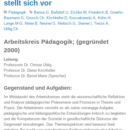
stellt sich vor
Pädagogik
Banse.G
,
Boßdorf.U
,
Eichler.W
,
Froedrich.B
,
Graehn-
Baumann.G
,
Grosch.Ch
,
Kirchhöfer.D
,
Kossakowski.A
,
Kühn.H
,
Lange.M-G
,
Meier.B
,
Neuner.G
,
Niebsch.G
,
Steiner.I
,
Tietze.A
,
Uhlig.Ch
Arbeitskreis Pädagogik; (gegründet
2000)
Leitung:
Professorin Dr. Christa Uhlig
Professor Dr. Dieter Kirchhöfer
Professor Dr. Bernd Meier (Sprecher)
Gegenstand und Aufgaben:
Im Mittelpunkt des Arbeitskreises steht die wissenschaftliche Reflektion
und Analyse pädagogischer Phänomene und Prozesse in Theorie und
Praxis. Der Arbeitskreis versteht es als seine vorrangige Aufgabe,
pädagogische und bildungspolitische Entwicklungen kritisch zu begleiten
und die Kompetenzen der Sozietät in gesellschaftliche Diskurse der
Gegenwart einzubringen. Das Themenspektrum wird bewusst breit
gehalten. Es reicht von verschiedenen Feldern pädagogischer Arbeit in