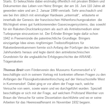
Starts. Er beleuchtete dabei erstmalig öffentlich mit privaten Bildern und
Dokumenten das Leben von Heinz Bringer, der am 16. Juni 110 Jahre alt
geworden wäre und am 2. Januar 1999 verstarb. Sehr anschaulich und
wie bei ihm üblich mit einmaliger Hardware „untermalt“, erläuterte er
innerhalb der Genesis der französischen Höhenforschungsraketen die
Wichtigkeit eines gut funktionierenden Gaserzeugersystems, das sowohl
für ein Raketen-Drucktanksystem als auch als Antriebsmedium einer
Turbopumpe einzusetzen ist. Der Erfinder Bringer legte dafür schon
1942 in Peenemünde die patentrechtliche Grundlage. Bringers
einzigartige Idee eines ringförmigen Treibstoffinjektors für
Raketenbrennkammern formte sich Anfang der Fünfziger des letzten
Jahrhunderts heraus und legte damit den antriebstechnischen
Grundstein für die unglaubliche Erfolgsgeschichte der ARIANE-
Trägerraketen
Thomas Breit
vom Förderverein des Museums Kummersdorf e.V.
beschäftigte sich in seinem Vortrag mit konkreten offenen Fragen zu den
Anfängen der Flüssigkeitsraketenforschung auf der Versuchsstelle West
in Kummersdorf. Dabei ging er vor allem der Frage nach, welche
Versuche von wem, sowie wann und wo durchgeführt wurden. Speziell
beschäftigte er sich mit der Frage, auf welchem Prüfstand Wernher von
Braun die Versuche für seine Dissertation durchführte und wo er seine
Arbeiten für das Heereswaffenamt im November 1932 begann.