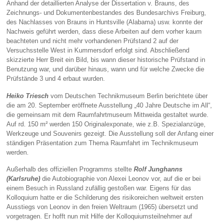
Anhand der detaillierten Analyse der Dissertation v. Brauns, des
Zeichnungs- und Dokumentenbestandes des Bundesarchivs Freiburg,
des Nachlasses von Brauns in Huntsville (Alabama) usw. konnte der
Nachweis geführt werden, dass diese Arbeiten auf dem vorher kaum
beachteten und nicht mehr vorhandenen Prüfstand 2 auf der
Versuchsstelle West in Kummersdorf erfolgt sind. Abschließend
skizzierte Herr Breit ein Bild, bis wann dieser historische Prüfstand in
Benutzung war, und darüber hinaus, wann und für welche Zwecke die
Prüfstände 3 und 4 erbaut wurden.
Heiko Triesch
vom Deutschen Technikmuseum Berlin berichtete über
die am 20. September eröffnete Ausstellung „40 Jahre Deutsche im All“,
die gemeinsam mit dem Raumfahrtmuseum Mittweida gestaltet wurde.
Auf rd. 150 m² werden 150 Originalexponate, wie z.B. Spezialanzüge,
Werkzeuge und Souvenirs gezeigt. Die Ausstellung soll der Anfang einer
ständigen Präsentation zum Thema Raumfahrt im Technikmuseum
werden.
Außerhalb des offiziellen Programms stellte
Rolf Junghanns
(Karlsruhe)
die Autobiographie von Alexei Leonov vor, auf die er bei
einem Besuch in Russland zufällig gestoßen war. Eigens für das
Kolloquium hatte er die Schilderung des risikoreichen weltweit ersten
Ausstiegs von Leonov in den freien Weltraum (1965) übersetzt und
vorgetragen. Er hofft nun mit Hilfe der Kolloquiumsteilnehmer auf