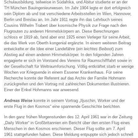
Schulausbildung, teilweise in Südafrika, und Abitur studierte er an der
TH München Bauingenieurwesen. Im Jahr 1904 legte er dort erfolgreich
sein Diplom ab und trat verschiedene Arbeitsstellen im Wien, Hannover,
Berlin und Breslau an. Im Jahr 1911 regte ihn das Lehrbuch seines
Cousins Wilhelm Trabert über kosmische Physik zur Frage nach den
Flugrouten zu anderen Himmelskörpern an. Diese Berechnungen
schloss er 1919 ab, fand aber erst 1925 einen Verleger für seine Arbeit,
die das Werk von Oberth kongenial ergänzte. In einem weiteren Beitrag
entwickelte er die Idee einer Landefähre (
ein leichtes Beiboot
) zum
Abstieg auf einen anderen Himmelskörper. In den folgenden Jahren
engagierte er sich im Vorstand des Vereins für Raumschifffahrt sowie in
der Gesellschaft für Weltraumforschung. Völlig entkräftet starb er wenige
Wochen vor Kriegsende in einem Essener Krankenhaus. Für seine
Recherche konnte der Referent auf das Archiv der Familie Hohmann
zurückgreifen und den Vortrag mit zahlreichen Dokumenten illustrieren.
Einer der Enkel Hohmanns war anwesend.
Andreas Weise
konnte in seinem Vortrag „Iljuschin, Worker und der
erste Flug in den Kosmos“ eine spannende Geschichte berichten.
In den ganz frühen Morgenstunden des 12. April 1961 war in der Zeitung
„Daily Worker“ in Großbritannien ein Bericht über den ersten Flug eines
Menschen in den Kosmos erschienen. Dieser Flug sollte am 7. April
1961 stattgefunden haben. Diese Meldung entpuppte sich jedoch schnell