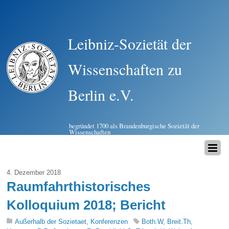
Leibniz-Sozietät der
Wissenschaften zu
Berlin e.V.
begründet 1700 als Brandenburgische Sozietät der
Wissenschaften
4. Dezember 2018
Raumfahrthistorisches
Kolloquium 2018; Bericht
Außerhalb der Sozietaet
,
Konferenzen
Both.W
,
Breit.Th
,