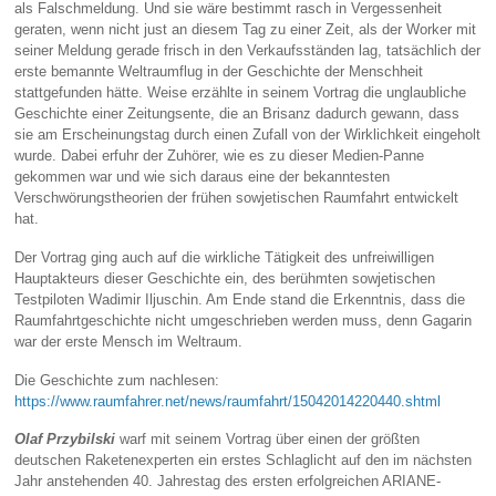
als Falschmeldung. Und sie wäre bestimmt rasch in Vergessenheit
geraten, wenn nicht just an diesem Tag zu einer Zeit, als der Worker mit
seiner Meldung gerade frisch in den Verkaufsständen lag, tatsächlich der
erste bemannte Weltraumflug in der Geschichte der Menschheit
stattgefunden hätte. Weise erzählte in seinem Vortrag die unglaubliche
Geschichte einer Zeitungsente, die an Brisanz dadurch gewann, dass
sie am Erscheinungstag durch einen Zufall von der Wirklichkeit eingeholt
wurde. Dabei erfuhr der Zuhörer, wie es zu dieser Medien-Panne
gekommen war und wie sich daraus eine der bekanntesten
Verschwörungstheorien der frühen sowjetischen Raumfahrt entwickelt
hat.
Der Vortrag ging auch auf die wirkliche Tätigkeit des unfreiwilligen
Hauptakteurs dieser Geschichte ein, des berühmten sowjetischen
Testpiloten Wadimir Iljuschin. Am Ende stand die Erkenntnis, dass die
Raumfahrtgeschichte nicht umgeschrieben werden muss, denn Gagarin
war der erste Mensch im Weltraum.
Die Geschichte zum nachlesen:
https://www.raumfahrer.net/news/raumfahrt/15042014220440.shtml
Olaf Przybilski
warf mit seinem Vortrag über einen der größten
deutschen Raketenexperten ein erstes Schlaglicht auf den im nächsten
Jahr anstehenden 40. Jahrestag des ersten erfolgreichen ARIANE-