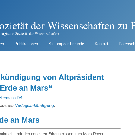
ozietät der Wissenschaften zu B
burgische Sozietät der Wissenschaften
gen
Publikationen
Stiftung der Freunde
Kontakt
Datensch
nkündigung von Altpräsident
„Erde an Mars“
Herrmann.DB
 aus der
Verlagsankündigung
:
de an Mars
paktuell – mit den neuesten Erkenntnissen zum Mars-Rover