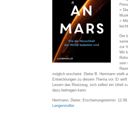
Pers
> Di
Musk
> Mög
leich
Der 
sein
zur 
Wir 
Rohs
sein
Raumf
möglich erscheint. Dieter B. Herrmann stellt 
Entwicklungen zu diesem Thema vor. Er wirft 
Lesern das Rüstzeug, sich selbst ein Urteil 
dazu beitragen kann.
Herrmann, Dieter; Erscheinungstermin: 12.08
Langenmüller