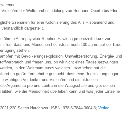
everence
e Visionäre der Weltraumbesiedelung von Hermann Oberth bis Elon
.
liche Szenarien für eine Kolonisierung des Alls – spannend und
t verständlich dargestellt.
berühmte Astrophysiker Stephen Hawking prophezeite kurz vor
em Tod, dass uns Menschen höchstens noch 100 Jahre auf der Erde
Verfügung stehen.
kämpfen mit Bevölkerungsexplosion, Umweltzerstörung, Energie- und
toffverbrauch und fragen uns, ob wir nicht eines Tages gezwungen
 werden, in den Weltraum auszuweichen. Inzwischen hat die
ahrt so große Fortschritte gemacht, dass eine Realisierung sogar
alle wichtigen Vordenker und Visionäre und die aktuellen
die Argumente pro und contra in die Waagschale und gibt seinen
zu bilden, wie die Menschheit überleben kann und was jeder Einzelne
.2021;220 Seiten Hardcover; ISBN: 978-3-7844-3604-3;
Verlag