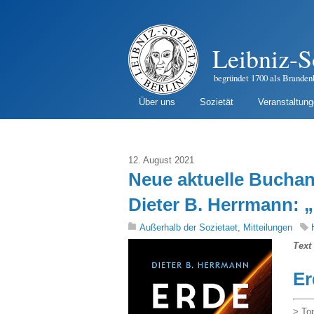
Leibniz-S
begründet 1700 als Branden
Über uns
Sozietät
Veranstaltun
12. August 2021
Neue aktuelle Bucha
Dieter B. Herrmann: 
Außerhalb der Sozietaet
,
Mitteilungen
Text
Er
> To