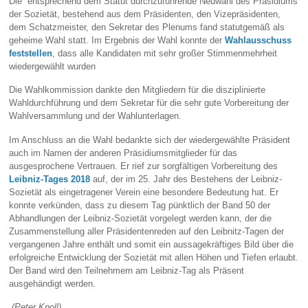
Die entsprechend dem Statut durchzuführende Neuwahl des Präsidiums
der Sozietät, bestehend aus dem Präsidenten, den Vizepräsidenten,
dem Schatzmeister, den Sekretar des Plenums fand statutgemäß als
geheime Wahl statt. Im Ergebnis der Wahl konnte der
Wahlausschuss
feststellen
, dass alle Kandidaten mit sehr großer Stimmenmehrheit
wiedergewählt wurden
Die Wahlkommission dankte den Mitgliedern für die disziplinierte
Wahldurchführung und dem Sekretar für die sehr gute Vorbereitung der
Wahlversammlung und der Wahlunterlagen.
Im Anschluss an die Wahl bedankte sich der wiedergewählte Präsident
auch im Namen der anderen Präsidiumsmitglieder für das
ausgesprochene Vertrauen. Er rief zur sorgfältigen Vorbereitung des
Leibniz-Tages 2018
auf, der im 25. Jahr des Bestehens der Leibniz-
Sozietät als eingetragener Verein eine besondere Bedeutung hat. Er
konnte verkünden, dass zu diesem Tag pünktlich der Band 50 der
Abhandlungen der Leibniz-Sozietät vorgelegt werden kann, der die
Zusammenstellung aller Präsidentenreden auf den Leibnitz-Tagen der
vergangenen Jahre enthält und somit ein aussagekräftiges Bild über die
erfolgreiche Entwicklung der Sozietät mit allen Höhen und Tiefen erlaubt.
Der Band wird den Teilnehmern am Leibniz-Tag als Präsent
ausgehändigt werden.
(Peter Knoll)