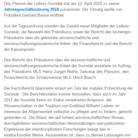
Das Plenum der Leibniz-Sozietät trat am 12. April 2018 zu seiner
Jahresgeschäftssitzung 2018
zusammen. Die Sitzung wurde von
Präsident Gerhard Banse eröffnet.
Auf der Tagesordnung standen die Zuwahl neuer Mitglieder der Leibniz-
Sozietät, die Neuwahl des Präsidiums sowie der Bericht des bisherigen
Präsidiums über die geleistete wissenschaftliche und
wissenschaftsorganisatorische Arbeit, der Finanzbericht und der Bericht
der Kassenprüfer.
Den Bericht des Präsidiums über die wissenschaftliche und
wissenschaftsorganisatorische Arbeit der Sozietät erstattete im Auftrag
des Präsidiums MLS Heinz-Jürgen Rothe, Sekretar des Plenums, den
Finanzbericht der Schatzmeister MLS Ulrich Busch.
Der Fach-Bericht bilanzierte erneut ein Jahr der stabilen Entwicklung der
Sozietät. Der Berichterstatter konnte feststellen, dass auch im Jahr
2017 die Sozietät ihrem im Statut verankerten Anspruch, die
Wissenschaften in der Tradition von Gottfried Wilhelm Leibniz im
Interesse der Allgemeinheit selbstlos zu pflegen und zu fördern, gerecht
geworden ist. Die Bilanz der auf hohem wissenschaftlichem Niveau
durchgeführten wissenschaftlichen Veranstaltungen und publizierten
Ergebnisse der interdisziplinären Forschungen belegt das in
eindrucksvoller Weise. Anzumerken ist, dass zu diesen Leistungen nur