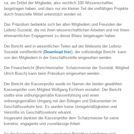
ca. ein Drittel der Mitglieder, also reichlich 100 Wissenschaftler,
beigetragen haben, und dass nur ein kleiner Teil der vielfältigen Projekte
durch finanzielle Mittel unterstützt worden ist.
Das Präsidium bedankte sich bei allen Mitgliedern und Freunden der
Leibniz-Sozietät, die mit ihren wissenschaftlichen Arbeiten und mit ihrem
ehrenamtlichen Engagement zu dieser Bilanz beigetragen haben.
Der Bericht wird in wesentlichen Teilen auf der Webseite der Leibniz-
Sozietät veröffentlicht (
Download hier
); der vollständige Bericht kann
von den Mitgliedern in der Geschäftsstelle eingesehen werden
Der Finanzbericht (Berichterstatter: Schatzmeister der Sozietät, Mitglied
Ulrich Busch) kann beim Präsidium eingesehen werden.
Der Bericht der Kassenprüfer wurde im Namen der beiden gewählten
Kassenprüfer vom Mitglied Wolfgang Eichhorn erstattet. Der Bericht
stellte eine ordnungsgemäße Kassenführung und einen
ordnungsgemäßen Umgang mit den Belegen und Dokumenten im
Geschäftsverkehr fest. Es wurden keine Unregelmäßigkeiten und
Verstöße im Geschäftsverkehr erkannt.
Insgesamt dankten die Kassenprüfer dem Schatzmeister für seine
korrekte, engagierte und zuverlässige Arbeit.
An der Aussprache zu den vorgelegten Berichten beteiligten sich