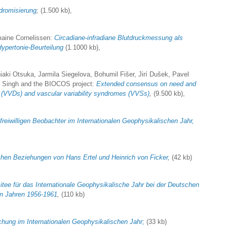
ndromisierung
;
(1.500 kb),
maine Cornelissen:
Circadiane-infradiane Blutdruckmessung als
Hypertonie-Beurteilung
(1.1000 kb),
aki Otsuka, Jarmila Siegelova, Bohumil Fišer, Jirí Dušek, Pavel
. Singh and the BIOCOS project:
Extended consensus on need and
s (VVDs)
and vascular variability syndromes (VVSs)
,
(9.500 kb),
freiwilligen Beobachter im Internationalen Geophysikalischen Jahr,
chen Beziehungen von Hans Ertel und Heinrich von Ficker,
(42 kb)
tee für das Internationale Geophysikalische Jahr bei der Deutschen
en Jahren 1956-1961
,
(110 kb)
schung im Internationalen Geophysikalischen Jahr;
(33 kb)