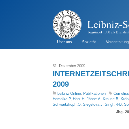
Leibniz-S
begründet 1700 als Branden
Über uns
Sozietät
Veranstaltun
31. Dezember 2009
INTERNETZEITSCHRIF
2009
Leibniz Online
,
Publikationen
Cornelis
Homolka.P
,
Hörz.H
,
Jähne.A
,
Krause.B
,
Kröb
Schwartzkopff.O
,
Siegelova.J
,
Singh.R-B
,
So
Jhg. 20