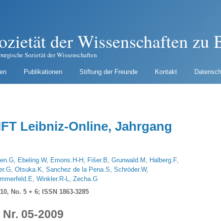
ozietät der Wissenschaften zu B
burgische Sozietät der Wissenschaften
gen
Publikationen
Stiftung der Freunde
Kontakt
Datensch
T Leibniz-Online, Jahrgang
sen.G
,
Ebeling.W
,
Emons.H-H
,
Fišer.B
,
Grunwald.M
,
Halberg.F
,
er.G
,
Otsuka.K
,
Sanchez de la Pena.S
,
Schröder.W
,
mmerfeld.E
,
Winkler.R-L
,
Zecha.G
10, No. 5 + 6; ISSN 1863-3285
Nr. 05-2009