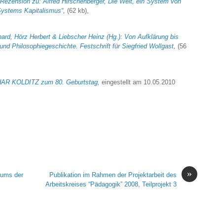
Rezension zu: Alfred Hirschenberger, Die Welt, ein System von
Systems Kapitalismus“
,
(62 kb),
ard, Hörz Herbert & Liebscher Heinz (Hg.): Von Aufklärung bis
und Philosophiegeschichte. Festschrift für Siegfried Wollgast
,
(56
THAR KOLDITZ zum 80. Geburtstag
,
eingestellt am 10.05.2010
»
nums der
Publikation im Rahmen der Projektarbeit des
Arbeitskreises “Pädagogik” 2008, Teilprojekt 3