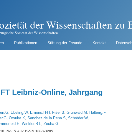
ozietät der Wissenschaften zu B
burgische Sozietät der Wissenschaften
gen
Publikationen
Stiftung der Freunde
Kontakt
Datensch
T Leibniz-Online, Jahrgang
sen.G
,
Ebeling.W
,
Emons.H-H
,
Fišer.B
,
Grunwald.M
,
Halberg.F
,
er.G
,
Otsuka.K
,
Sanchez de la Pena.S
,
Schröder.W
,
mmerfeld.E
,
Winkler.R-L
,
Zecha.G
10, No. 5 + 6; ISSN 1863-3285