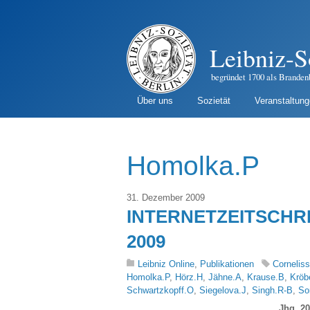
Leibniz-S
begründet 1700 als Branden
Über uns
Sozietät
Veranstaltun
Homolka.P
31. Dezember 2009
INTERNETZEITSCHRIF
2009
Leibniz Online
,
Publikationen
Cornelis
Homolka.P
,
Hörz.H
,
Jähne.A
,
Krause.B
,
Kröb
Schwartzkopff.O
,
Siegelova.J
,
Singh.R-B
,
So
Jhg. 20