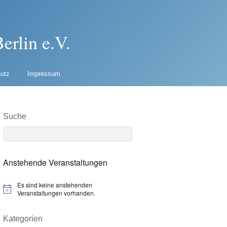
erlin e.V.
utz
Impressum
Suche
Anstehende Veranstaltungen
Es sind keine anstehenden
N
Veranstaltungen vorhanden.
o
t
i
Kategorien
c