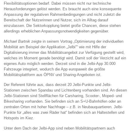
Flexibilitätsoptionen bedarf. Dabei müssen nicht nur technische
Herausforderungen gelöst werden. Es braucht auch eine konsequente
Anpassung der regulativen Rahmenbedingungen und nicht zuletzt die
Bereitschaft der Nutzerinnen und Nutzer, sich im Alltag darauf
einzulassen. Die Sektorkopplung bietet große Chancen, diese stehen
allerdings erheblichen Anpassungsnotwendigkeiten gegenüber.
Michael Bartnik
zeigte in seinem Vortrag „Optimierung der individuellen
Mobilität am Beispiel der Applikation „Jelbi““ wie mit Hilfe der
Digitalisierung immer das Mobilitätsangebot zur Verfügung gestellt wird,
welches im Moment gerade benötigt wird. Damit soll der Verzicht auf ein
eigenes Auto möglich werden. Derzeit sind in die Jelbi-App 30.000
Fahrzeuge integriert, wodurch die App europaweit die größte
Mobilitätsplattform aus ÖPNV und Sharing-Angeboten ist.
Der Referent führte aus, dass derzeit 20 Jelbi-Punkte und Jelbi-
Stationen zwischen Spandau und Lichtenberg vorhanden sind. An diesen
Jelbi-Stationen sind Stellflächen für Carsharing, Scooter-, Moped- und
Bikesharing vorhanden. Sie befinden sich an S+U-Bahnhöfen oder an
zentralen Orten mit hoher Nachfrage – z.B. in Neubauquartieren. Jelbi-
Punkte für „alles was zwei Räder hat“ befinden sich an Haltestellen und
Hotspots im Kiez.
Unter dem Dach der Jelbi-App sind neben Mobilitätspartnern auch