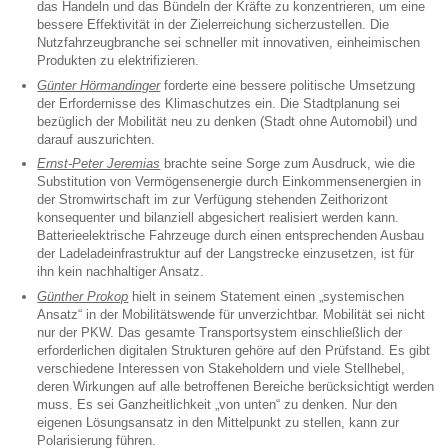
das Handeln und das Bündeln der Kräfte zu konzentrieren, um eine
bessere Effektivität in der Zielerreichung sicherzustellen. Die
Nutzfahrzeugbranche sei schneller mit innovativen, einheimischen
Produkten zu elektrifizieren.
Günter Hörmandinger
forderte eine bessere politische Umsetzung
der Erfordernisse des Klimaschutzes ein. Die Stadtplanung sei
bezüglich der Mobilität neu zu denken (Stadt ohne Automobil) und
darauf auszurichten.
Ernst-Peter Jeremias
brachte seine Sorge zum Ausdruck, wie die
Substitution von Vermögensenergie durch Einkommensenergien in
der Stromwirtschaft im zur Verfügung stehenden Zeithorizont
konsequenter und bilanziell abgesichert realisiert werden kann.
Batterieelektrische Fahrzeuge durch einen entsprechenden Ausbau
der Ladeladeinfrastruktur auf der Langstrecke einzusetzen, ist für
ihn kein nachhaltiger Ansatz.
Günther Prokop
hielt in seinem Statement einen „systemischen
Ansatz“ in der Mobilitätswende für unverzichtbar. Mobilität sei nicht
nur der PKW. Das gesamte Transportsystem einschließlich der
erforderlichen digitalen Strukturen gehöre auf den Prüfstand. Es gibt
verschiedene Interessen von Stakeholdern und viele Stellhebel,
deren Wirkungen auf alle betroffenen Bereiche berücksichtigt werden
muss. Es sei Ganzheitlichkeit „von unten“ zu denken. Nur den
eigenen Lösungsansatz in den Mittelpunkt zu stellen, kann zur
Polarisierung führen.