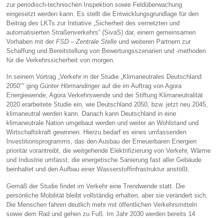
zur periodisch-technischen Inspektion sowie Feldüberwachung
eingesetzt werden kann. Es stellt die Entwicklungsgrundlage für den
Beitrag des LKTs zur Initiative „Sicherheit des vernetzten und
automatisierten Straßenverkehrs“ (SivaS) dar, einem gemeinsamen
Vorhaben mit der
FSD – Zentrale Stelle
und weiteren Partnern zur
Schaffung und Bereitstellung von Bewertungsszenarien und -methoden
für die Verkehrssicherheit von morgen.
In seinem Vortrag „Verkehr in der Studie „Klimaneutrales Deutschland
2050″“ ging
Günter Hörmandinger
auf die im Auftrag von Agora
Energiewende, Agora Verkehrswende und der Stiftung Klimaneutralität
2020 erarbeitete Studie ein, wie Deutschland 2050, bzw. jetzt neu 2045,
klimaneutral werden kann. Danach kann Deutschland in eine
klimaneutrale Nation umgebaut werden und weiter an Wohlstand und
Wirtschaftskraft gewinnen. Hierzu bedarf es eines umfassenden
Investitionsprogramms, das den Ausbau der Erneuerbaren Energien
prioritär vorantreibt, die weitgehende Elektrifizierung von Verkehr, Wärme
und Industrie umfasst, die energetische Sanierung fast aller Gebäude
beinhaltet und den Aufbau einer Wasserstoffinfrastruktur anstößt.
Gemäß der Studie findet im Verkehr eine Trendwende statt. Die
persönliche Mobilität bleibt vollständig erhalten, aber sie verändert sich.
Die Menschen fahren deutlich mehr mit öffentlichen Verkehrsmitteln
sowie dem Rad und gehen zu Fuß. Im Jahr 2030 werden bereits 14