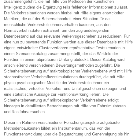
zusammengeführt, die mit Hilfe von Methoden der künstlichen
Intelligenz zudem die Ergänzung teils fehlender Informationen zulässt.
Die Verkehrssituationen werden hierbei mit Hilfe eigens entwickelter
Metriken, die auf der Beherrschbarkeit einer Situation für das
menschliche Verkehrsteilnehmerverhalten basieren, aus den
Normalverkehrsdaten extrahiert, um den zugrundeliegenden
Datenbestand auf das relevante Verkehrsgeschehen zu reduzieren. Für
eine nun zu bewertende Funktion werden aus dieser Datenbasis mit Hilfe
eigens entwickelter Clusterverfahren repräsentative Testszenarien in
einem Szenarienkatalog zusammengestellt, der das Wirkfeld der
Funktion in einem abprüfbaren Umfang abdeckt. Dieser Katalog wird
anschließend verschiedenen Bewertungsmethoden zugeführt. Die
Sicherheitsbewertung auf makroskopischer Verkehrsebene wird mit Hilfe
stochastischer Verkehrsflusssimulationen durchgeführt, die mit Hilfe
physio-psychologischer Modelle der Verkehrsteilnehmer ein
realistisches, virtuelles Verkehrs- und Unfallgeschehen erzeugen und
eine statistische Aussage zur Funktionswirkung liefern. Die
Sicherheitsbewertung auf mikroskopischer Verkehrsebene erfolgt
hingegen in detaillierten Betrachtungen mit Hilfe von Fahrsimulatoren
und Realfahrversuchen.
Dieser im Rahmen verschiedener Forschungsprojekte aufgebaute
Methodenbaukasten bildet ein Instrumentarium, das von der
Funktionsentwicklung über die Begutachtung und Genehmigung bis hin