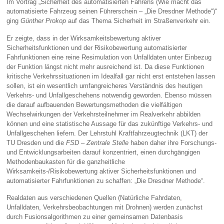
Im Vortrag „Sicherheit des automatisierten Fahrens (Wie macht das
automatisierte Fahrzeug seinen Führerschein – „Die Dresdner Methode“)“
ging
Günther Prokop
auf das Thema Sicherheit im Straßenverkehr ein.
Er zeigte, dass in der Wirksamkeitsbewertung aktiver
Sicherheitsfunktionen und der Risikobewertung automatisierter
Fahrfunktionen eine reine Resimulation von Unfalldaten unter Einbezug
der Funktion längst nicht mehr ausreichend ist. Da diese Funktionen
kritische Verkehrssituationen im Idealfall gar nicht erst entstehen lassen
sollen, ist ein wesentlich umfangreicheres Verständnis des heutigen
Verkehrs- und Unfallgeschehens notwendig geworden. Ebenso müssen
die darauf aufbauenden Bewertungsmethoden die vielfältigen
Wechselwirkungen der Verkehrsteilnehmer im Realverkehr abbilden
können und eine statistische Aussage für das zukünftige Verkehrs- und
Unfallgeschehen liefern. Der Lehrstuhl Kraftfahrzeugtechnik (LKT) der
TU Dresden und die
FSD – Zentrale Stelle
haben daher ihre Forschungs-
und Entwicklungsarbeiten darauf konzentriert, einen durchgängigen
Methodenbaukasten für die ganzheitliche
Wirksamkeits-/Risikobewertung aktiver Sicherheitsfunktionen und
automatisierter Fahrfunktionen zu schaffen: „Die Dresdner Methode“.
Realdaten aus verschiedenen Quellen (Natürliche Fahrdaten,
Unfalldaten, Verkehrsbeobachtungen mit Drohnen) werden zunächst
durch Fusionsalgorithmen zu einer gemeinsamen Datenbasis