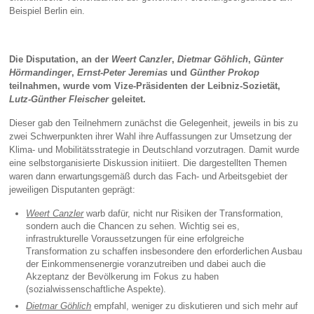
Beispiel Berlin ein.
Die Disputation, an der
Weert Canzler
,
Dietmar Göhlich
,
Günter
Hörmandinger
,
Ernst-Peter Jeremias
und
Günther Prokop
teilnahmen, wurde vom Vize-Präsidenten der Leibniz-Sozietät,
Lutz-Günther Fleischer
geleitet.
Dieser gab den Teilnehmern zunächst die Gelegenheit, jeweils in bis zu
zwei Schwerpunkten ihrer Wahl ihre Auffassungen zur Umsetzung der
Klima- und Mobilitätsstrategie in Deutschland vorzutragen. Damit wurde
eine selbstorganisierte Diskussion initiiert. Die dargestellten Themen
waren dann erwartungsgemäß durch das Fach- und Arbeitsgebiet der
jeweiligen Disputanten geprägt:
Weert Canzler
warb dafür, nicht nur Risiken der Transformation,
sondern auch die Chancen zu sehen. Wichtig sei es,
infrastrukturelle Voraussetzungen für eine erfolgreiche
Transformation zu schaffen insbesondere den erforderlichen Ausbau
der Einkommensenergie voranzutreiben und dabei auch die
Akzeptanz der Bevölkerung im Fokus zu haben
(sozialwissenschaftliche Aspekte).
Dietmar Göhlich
empfahl, weniger zu diskutieren und sich mehr auf