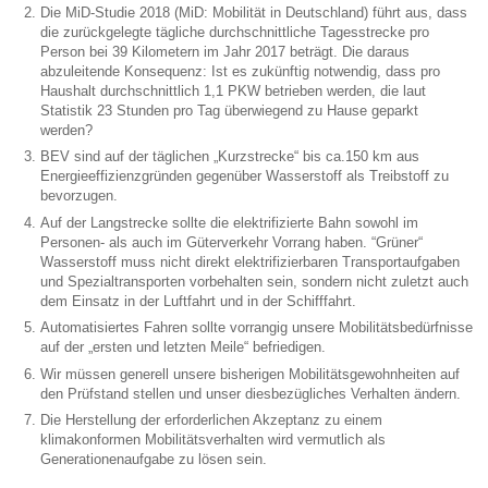
Die MiD-Studie 2018 (MiD: Mobilität in Deutschland) führt aus, dass
die zurückgelegte tägliche durchschnittliche Tagesstrecke pro
Person bei 39 Kilometern im Jahr 2017 beträgt. Die daraus
abzuleitende Konsequenz: Ist es zukünftig notwendig, dass pro
Haushalt durchschnittlich 1,1 PKW betrieben werden, die laut
Statistik 23 Stunden pro Tag überwiegend zu Hause geparkt
werden?
BEV sind auf der täglichen „Kurzstrecke“ bis ca.150 km aus
Energieeffizienzgründen gegenüber Wasserstoff als Treibstoff zu
bevorzugen.
Auf der Langstrecke sollte die elektrifizierte Bahn sowohl im
Personen- als auch im Güterverkehr Vorrang haben. “Grüner“
Wasserstoff muss nicht direkt elektrifizierbaren Transportaufgaben
und Spezialtransporten vorbehalten sein, sondern nicht zuletzt auch
dem Einsatz in der Luftfahrt und in der Schifffahrt.
Automatisiertes Fahren sollte vorrangig unsere Mobilitätsbedürfnisse
auf der „ersten und letzten Meile“ befriedigen.
Wir müssen generell unsere bisherigen Mobilitätsgewohnheiten auf
den Prüfstand stellen und unser diesbezügliches Verhalten ändern.
Die Herstellung der erforderlichen Akzeptanz zu einem
klimakonformen Mobilitätsverhalten wird vermutlich als
Generationenaufgabe zu lösen sein.