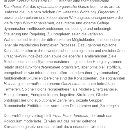
In dem Kontext skizzierte L-G. Fleischer eine themenrelevante
Kernthese
: Auf das
dynamische
organische Ganze
komme es an. Es
umfasse die, in einem solchen (im weitesten Wortsinn) „
Organismus
“
obwaltenden polaren und kooperativen Wirkungsbeziehungen sowie die
vielfältigen Wirkmechanismen, das interne und externe Gefüge
dynamischer Einflüsse/Konditionen, die bedingte und unbedingte
Steuerung und Regelung. Zu integrieren seien die variablen
Wahrscheinlichkeiten der differenzierten Möglichkeiten, insbesondere
jener sie wandelnden komplexen Prozesse. Dazu gehören typische
Kausalitätsketten in ihren wesentlichen ontologischen und evolutionären
Ursache-Wirkungs-Bezügen sowie die ebenfalls ambivalenten Ziele.
Solche holistischen Systeme existieren – gleich den Energiesystemen –
relativ stabil
funktionsdeterminiert
organisiert
, aber prinzipiell stofflich,
energetisch sowie informationell offen. In jedem ihrer (systemischen)
funktionell-strukturellen Bereiche sind die Konstituenten, die sognannten
Holons
, gleichermaßen autonome
Ganzheiten
als auch botmäßige
Teilheiten
. Solche Holons repräsentieren als Modelle Energieanteile,
Energieformen, Energiesektoren, kognitive Strukturen, Glieder
ontologischer und evolutionärer Zeitreihen, soziale Gruppen,
ökonomische Entitäten etc. samt ihren Dichotomien und ‚Spielregeln‘.
Den Einführungsvortrag hielt
Ernst-Peter Jeremias,
der auch das
Kolloquium moderierte. Er wies auf das bisher geltende
Klimaschutzgesetz und das aktuell dazu erlassene Urteil des