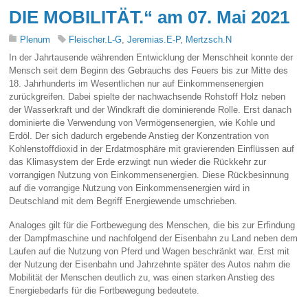
DIE MOBILITÄT.“ am 07. Mai 2021
Plenum
Fleischer.L-G
,
Jeremias.E-P
,
Mertzsch.N
In der Jahrtausende währenden Entwicklung der Menschheit konnte der
Mensch seit dem Beginn des Gebrauchs des Feuers bis zur Mitte des
18. Jahrhunderts im Wesentlichen nur auf Einkommensenergien
zurückgreifen. Dabei spielte der nachwachsende Rohstoff Holz neben
der Wasserkraft und der Windkraft die dominierende Rolle. Erst danach
dominierte die Verwendung von Vermögensenergien, wie Kohle und
Erdöl. Der sich dadurch ergebende Anstieg der Konzentration von
Kohlenstoffdioxid in der Erdatmosphäre mit gravierenden Einflüssen auf
das Klimasystem der Erde erzwingt nun wieder die Rückkehr zur
vorrangigen Nutzung von Einkommensenergien. Diese Rückbesinnung
auf die vorrangige Nutzung von Einkommensenergien wird in
Deutschland mit dem Begriff Energiewende umschrieben.
Analoges gilt für die Fortbewegung des Menschen, die bis zur Erfindung
der Dampfmaschine und nachfolgend der Eisenbahn zu Land neben dem
Laufen auf die Nutzung von Pferd und Wagen beschränkt war. Erst mit
der Nutzung der Eisenbahn und Jahrzehnte später des Autos nahm die
Mobilität der Menschen deutlich zu, was einen starken Anstieg des
Energiebedarfs für die Fortbewegung bedeutete.