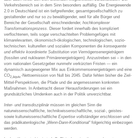
Verkehrsbereich sei in dem Sinn besonders auffällig. Die Energiewende
2.0 in Deutschland ist ein tiefgreifender, gesamtgesellschaftlich zu
gestaltender und nur so zu bewältigender, weil für alle Bürger und
Bereiche der Gesellschaft einschneidender,
hochkomplexer
Transformationsprozess
. Dieser fordert innerhalb des kompliziert
verflochtenen, teils sogar verschachtelten Problemgefüges mit
klimarelevanten, ökonomisch-ökologischen, technologischen, sozio-
technischen. kulturellen und sozialen Komponenten die
konsequente
und effektiv koordinierte Substitution von Vermögensenergieträgern
(fossilen und nuklearen Primärenergieträgern). Anzustreben sei – in den
vom nationalen Gesetzgeber nunmehr verkürzten Fristen — ein
dynamisch ausgewogener Mix aus Einkommensenergieträgern und eine
CO
-Nettoemission von Null bis 2045. Dafür fehlen bisher die Ziel-
2,äquiv.
Mittel-Perspektiven, die Pfade und die angemessenen konkreten
Maßnahmen. In Anbetracht dieser Herausforderungen sei ein
grundsätzliches Umdenken auch in der Politik unverzichtbar.
Inter- und transdisziplinär
müssen im gleichen Sinn die
naturwissenschaftliche, technikwissenschaftliche, sozial-, geistes-
sowie kulturwissenschaftliche
Expertise
vollständiger erschlossen
und
das prädikatenlogische „
Wenn-Dann-
Konditional“
folgerichtig einbezogen
werden.