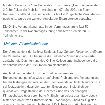
Mit dem Kolloquium / der Disputation zum Thema: „Die Energiewende
2.0: Im Fokus die Mobilität“, welches am 07. Mai 2021 als Zoom-
Konferenz stattfand und die bereits für April 2020 geplante Veranstaltung
nachholte, wurde ein weiterer Aspekt der Energiewende betrachtet.
Die Online-Veranstaltung hatte in der Vormittagssitzung fast 50
Teilnehmer. In der Nachmittagssitzung schalteten sich bis zu 35
Teilnehmer zu.
Link zum Videomitschnitt hier
Der Vizepräsident der Leibniz-Sozietät,
Lutz-Günther Fleischer
, eröffnete
die Veranstaltung. Er begrüßte die Teilnehmer*innen und erläuterte
zunächst die Durchführung des Online-Kolloquiums, insbesondere die
Verfahrensweise der Disputation am Nachmittag.
An Hand der jüngsten kritischen Stellungnahme des
Bundesrechnungshofes wies er auf einige Probleme und Versäumnisse
bei der bisherigen Umsetzung der Energiewende in Deutschland hin. Es
sei festzustellen, dass die rezenten Ergebnisse hinsichtlich der
qualitativen Umgestaltung der Energetik und des nachhaltigen
Klimaschutzes über vereinbarte Maßnahmen selbst quantitativ deutlich
hinter den objektiven Erfordernissen, Erwartungen, überdies zugleich
aber auch hinter den sich bietenden Möglichkeiten zurückbleiben. Der