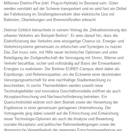
Millionen Elektro-Pkw (inkl. Plug-in-Hybride) im Bestand sein. Güter
werden verstärkt auf der Schiene transportiert und es wird fast ein Drittel
der Fahrleistung im Straßengüterverkehr über elektrische Lkw mit
Batterien, Oberleitungen und Brennstoffzellen erbracht.
Dietmar Göhlich
betrachtete in seinem Vortrag die „Dekarbonisierung des
urbanen Verkehrs am Beispiel Berlins“. Er wies darauf hin, dass die
Elektrifizierung des Verkehrs eine einzigartige Chance ist, Energie- und
Verkehrssysteme gemeinsam zu erforschen und Synergien zu nutzen.
Das Ziel muss sein, mit Hilfe neuer technischer Optionen und unter
Beteiligung der Zivilgesellschaft die Versorgung mit Strom, Wärme und
Verkehr bezahlbar, sicher und vollständig auf Basis der Erneuerbaren
Energien zu realisieren. Der Berliner EUREF-Campus dient dabei als
Erprobungs- und Referenzquartier, um die Eckwerte einer dezentralen
Versorgungswirtschaft für eine nachhaltige Stadtentwicklung zu
beschreiben. In sechs Themenfeldern werden sowohl neue
Technologiefelder und innovative Geschäftsmodelle eröffnet als auch
Akzeptanzforschung und Nachwuchsförderung betrieben. Ein
Querschnittsfeld widmet sich dem Betrieb sowie der Verwertung der
Ergebnisse in einer gemeinsam getragenen Unternehmung. Der
Vortragende ging dabei sowohl auf die Erforschung und Entwicklung
neuer Technologie-Optionen als auch die Analyse und Bewertung
sozialer Akzeptanz und politischer Rahmenbedingungen sowie die
ökonomische Verwertbarkeit der gewonnen Forschungsergebnisse am