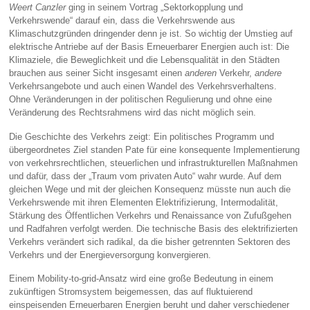
Weert Canzler
ging in seinem Vortrag „Sektorkopplung und
Verkehrswende“ darauf ein, dass die Verkehrswende aus
Klimaschutzgründen dringender denn je ist. So wichtig der Umstieg auf
elektrische Antriebe auf der Basis Erneuerbarer Energien auch ist: Die
Klimaziele, die Beweglichkeit und die Lebensqualität in den Städten
brauchen aus seiner Sicht insgesamt einen
anderen
Verkehr,
andere
Verkehrsangebote und auch einen Wandel des Verkehrsverhaltens.
Ohne Veränderungen in der politischen Regulierung und ohne eine
Veränderung des Rechtsrahmens wird das nicht möglich sein.
Die Geschichte des Verkehrs zeigt: Ein politisches Programm und
übergeordnetes Ziel standen Pate für eine konsequente Implementierung
von verkehrsrechtlichen, steuerlichen und infrastrukturellen Maßnahmen
und dafür, dass der „Traum vom privaten Auto“ wahr wurde. Auf dem
gleichen Wege und mit der gleichen Konsequenz müsste nun auch die
Verkehrswende mit ihren Elementen Elektrifizierung, Intermodalität,
Stärkung des Öffentlichen Verkehrs und Renaissance von Zufußgehen
und Radfahren verfolgt werden. Die technische Basis des elektrifizierten
Verkehrs verändert sich radikal, da die bisher getrennten Sektoren des
Verkehrs und der Energieversorgung konvergieren.
Einem Mobility-to-grid-Ansatz wird eine große Bedeutung in einem
zukünftigen Stromsystem beigemessen, das auf fluktuierend
einspeisenden Erneuerbaren Energien beruht und daher verschiedener