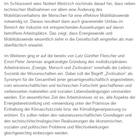
Im Schlusswort wies
Norbert Mertzsch
nochmals darauf hin, dass neben
technischen Maßnahmen vor allem eine Änderung des
Mobilitätsverhaltens der Menschen für eine effektive Mobilitätswende
notwendig ist. Daraus resultiert dann auch gravierender Umbau im
Bereich der Industrie mit entsprechenden Auswirkungen auf davon
betroffene Arbeitsplätze. Das zeigt, dass Energiewende und
Mobilitätswende wesentlich tiefer in die Gesellschaft eingreifen als man
oberflächlich erwartet.
Im Weiteren ging er auf die bereits von
Lutz-Günther Fleischer
und
Ernst-Peter Jeremias
angekündigte Gründung des multidisziplinären
Arbeitskreises „Energie, Mensch und Zivilisation“ innerhalb der Leibniz-
Sozietät der Wissenschaften ein. Dabei soll der Begriff „Zivilisation“ als
Synonym für die Gesamtheit jener gesamtgesellschaftlich angestrebten,
vom wissenschaftlichen und technischen Fortschritt geschaffenen und
verbesserten materiellen und sozialen Lebensbedingungen verstanden
werden. Ein wesentliches Ziel des Arbeitskreises ist es, alle Aspekte der
Energiebereitstellung und -verwendung unter der Prämisse der
Einhaltung der Klimaschutzziele bzw. der Klimafolgenanpassung zu
erörtern. Es sollen neben den naturwissenschaftlichen Grundlagen und
den technisch/technologischen Realisierungen die ökonomischen,
sozialen und politischen Probleme und Wechselwirkungen
gleichgewichtig einbezogen werden.