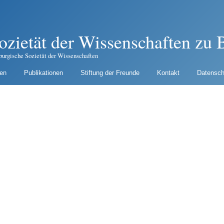
ozietät der Wissenschaften zu B
burgische Sozietät der Wissenschaften
gen
Publikationen
Stiftung der Freunde
Kontakt
Datensch