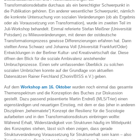
Transformationsdebatte durchaus als ein berechtigter Schwerpunkt in
die Publikation gehören. Ein anderer wesentlicher Schwerpunkt, nämlich
die konkrete Untersuchung von sozialen Veränderungen (ob als Ergebnis
oder als Voraussetzung von Transformation), wurde im zweiten Teil im
Juli-Workshop behandelt. Einmal referierte Stefan Meißner (Universität
Potsdam) zu Milieuveränderungen, mit denen der ostdeutsche
Transformationsprozess gewisse Differenzierungen erfahren hat. Dann
stellten Anna Schwarz und Johanna Voll (Universität Frankfurt/Oder)
Entwicklungen in der Berliner Kultur- und Kreativwirtschaft dar. Diese
öffnen den Blick für die soziale Ambivalenz anstehender
Umbruchprozesse. Einen sehr umfassenden Überblick zu solchen
sozialen Umbrüchen konnte auf der Grundlage von aktuellen
Datensätzen Rainer Ferchland (Chorin/BISS e.V.) geben.
Auf dem
Workshop am 16. Oktober
wurden noch einmal das gesamte
Themenspektrum und die Konzeption des Buches zur Diskussion
gestellt. Dazu passend präsentierte Martin Endreß (MLS/Trier) einen
eigenständigen und neuartigen Einstieg, mit dem er das (eher in anderen
Disziplinen „beheimatete“) Konzept der Resilienz für die Soziologie
aufarbeiten und in den Transformationsdiskurs einbringen wollte:
Während Erhalt, Widerständigkeit von Strukturen häufig im Mittelpunkt
des Konzeptes stehen, lässt sich eben zeigen, dass gerade
Strukturveränderung Voraussetzung für Strukturerhalt sein kann – also