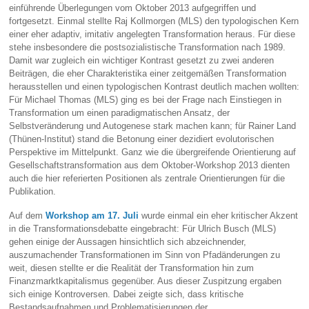
einführende Überlegungen vom Oktober 2013 aufgegriffen und
fortgesetzt. Einmal stellte Raj Kollmorgen (MLS) den typologischen Kern
einer eher adaptiv, imitativ angelegten Transformation heraus. Für diese
stehe insbesondere die postsozialistische Transformation nach 1989.
Damit war zugleich ein wichtiger Kontrast gesetzt zu zwei anderen
Beiträgen, die eher Charakteristika einer zeitgemäßen Transformation
herausstellen und einen typologischen Kontrast deutlich machen wollten:
Für Michael Thomas (MLS) ging es bei der Frage nach Einstiegen in
Transformation um einen paradigmatischen Ansatz, der
Selbstveränderung und Autogenese stark machen kann; für Rainer Land
(Thünen-Institut) stand die Betonung einer dezidiert evolutorischen
Perspektive im Mittelpunkt. Ganz wie die übergreifende Orientierung auf
Gesellschaftstransformation aus dem Oktober-Workshop 2013 dienten
auch die hier referierten Positionen als zentrale Orientierungen für die
Publikation.
Auf dem
Workshop am 17. Juli
wurde einmal ein eher kritischer Akzent
in die Transformationsdebatte eingebracht: Für Ulrich Busch (MLS)
gehen einige der Aussagen hinsichtlich sich abzeichnender,
auszumachender Transformationen im Sinn von Pfadänderungen zu
weit, diesen stellte er die Realität der Transformation hin zum
Finanzmarktkapitalismus gegenüber. Aus dieser Zuspitzung ergaben
sich einige Kontroversen. Dabei zeigte sich, dass kritische
Bestandsaufnahmen und Problematisierungen der