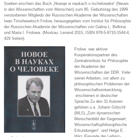
Soeben erschien das Buch „Nowoje w naukach o tscheloweke“ (Neues
in den Wissenschaften vom Menschen) zum 85. Geburtstag des 1999
verstorbenen Mitglieds der Russischen Akademie der Wissenschaften
Iwan Timofeewitsch Frolow, herausgegeben vom Institut für Philosophie
der Russischen Akademie der Wissenschaften von Galina L. Belkina
und Maria I. Frolowa. (Moskau: Lenand 2015; ISBN 978-5-9710-1544-4,
429 Seiten).
Frolow war aktiver
Kooperationspartner des
Zentralinstituts für Philosophie
der Akademie der
Wissenschaften der DDR. Viele
seiner Arbeiten, vor allem zu
philosophischen Problemen der
Wissenschaftsentwicklung,
erschienen in deutscher
Sprache.Zu den 31 Autoren
gehören u.a. Johann Götschl
(MLS) „Zum dynamischen
Menschenbild der Gegenwart:
Wissenschaftsphilosophische
Erkundungen“ und Helga E.
Hörz (Freunde der Leibniz-