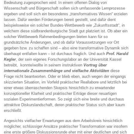
Bedeutung zugesprochen wird: In einem offenen Dialog von
Wissenschaft und Bürgerschaft sollen sich umfassende Lernprozesse
ergeben und soll sich ein besonderes „transformatives Wissen“ erzielen
lassen. Dafür werden Förderungen bereit gestellt, und dafür dient
beispielsweise ein solcher Bundes-Wettbewerb wie „Zukunftsstadt“, in
welchem diese südbrandenburgische Stadt gut platziert ist. Ob aber ein
solcher Wettbewerb Rahmenbedingungen bieten kann für so
grundsätzliche Änderungen, und ob dafür Voraussetzungen vor Ort
gegeben bzw. zu schaffen sind – also eine transformative Dynamik sich
überhaupt entfalten kann – ist durchaus fraglich. Und auch
Prof. Harald
Kegler
, der sein eigenes Forschungslabor an der Universität Kassel
betreibt, konnte/wollte in seinem instruktiven
Vortrag über
internationale Zusammenhänge und vielfache Aktivitäten
diese
Frage nicht beantworten. Oder er blieb eben, auch wegen der eingangs
skizzierten Situation, im Vorfeld praktischer Reallabore und letztlich bei
einer etwas überraschenden Skepsis hinsichtlich zu erwartender
konzeptioneller Klarheit und praktischer Erträge dieser neuartigen
sozialen Experimentierformen. So zeigt sich eine breite und durchaus
attraktive Diskurslandschaft, deren praktischer Status sich aber kaum
erschließt.
Angesichts vielfacher Erwartungen aus dem Arbeitskreis hinsichtlich
möglicher, schlüssiger Ansätze praktischer Transformation war insofern
eine erste größere Diskussionsrunde eher mit einer deutlichen und sich