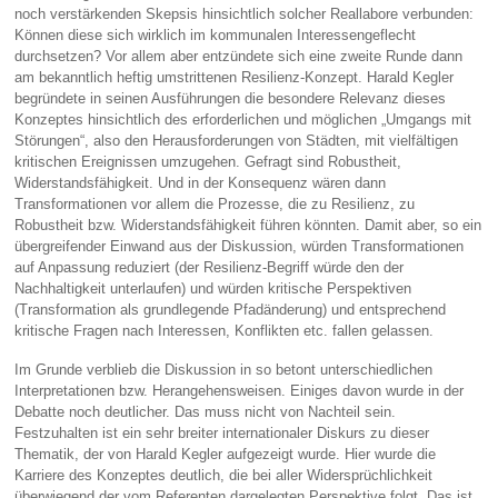
noch verstärkenden Skepsis hinsichtlich solcher Reallabore verbunden:
Können diese sich wirklich im kommunalen Interessengeflecht
durchsetzen? Vor allem aber entzündete sich eine zweite Runde dann
am bekanntlich heftig umstrittenen Resilienz-Konzept. Harald Kegler
begründete in seinen Ausführungen die besondere Relevanz dieses
Konzeptes hinsichtlich des erforderlichen und möglichen „Umgangs mit
Störungen“, also den Herausforderungen von Städten, mit vielfältigen
kritischen Ereignissen umzugehen. Gefragt sind Robustheit,
Widerstandsfähigkeit. Und in der Konsequenz wären dann
Transformationen vor allem die Prozesse, die zu Resilienz, zu
Robustheit bzw. Widerstandsfähigkeit führen könnten. Damit aber, so ein
übergreifender Einwand aus der Diskussion, würden Transformationen
auf Anpassung reduziert (der Resilienz-Begriff würde den der
Nachhaltigkeit unterlaufen) und würden kritische Perspektiven
(Transformation als grundlegende Pfadänderung) und entsprechend
kritische Fragen nach Interessen, Konflikten etc. fallen gelassen.
Im Grunde verblieb die Diskussion in so betont unterschiedlichen
Interpretationen bzw. Herangehensweisen. Einiges davon wurde in der
Debatte noch deutlicher. Das muss nicht von Nachteil sein.
Festzuhalten ist ein sehr breiter internationaler Diskurs zu dieser
Thematik, der von Harald Kegler aufgezeigt wurde. Hier wurde die
Karriere des Konzeptes deutlich, die bei aller Widersprüchlichkeit
überwiegend der vom Referenten dargelegten Perspektive folgt. Das ist