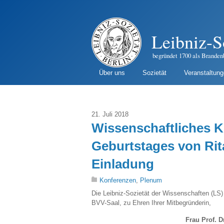
Leibniz-S
begründet 1700 als Branden
Über uns
Sozietät
Veranstaltun
21. Juli 2018
Wissenschaftliches K
Geburtstages von Ri
Einladung
Konferenzen
,
Plenum
Die Leibniz-Sozietät der Wissenschaften (LS)
BVV-Saal, zu Ehren Ihrer Mitbegründerin,
Frau Prof. Dr