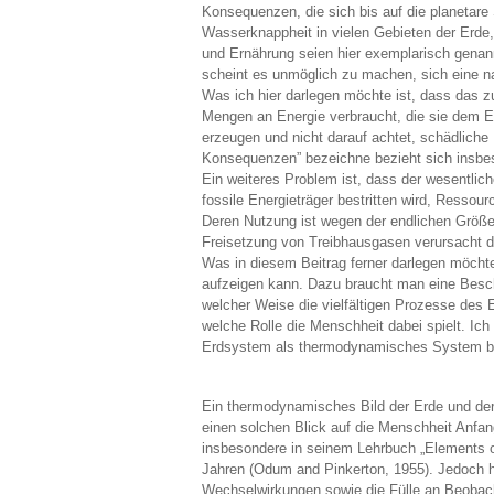
Konsequenzen, die sich bis auf die planetar
Wasserknappheit in vielen Gebieten der Erde, 
und Ernährung seien hier exemplarisch genann
scheint es unmöglich zu machen, sich eine na
Was ich hier darlegen möchte ist, dass das z
Mengen an Energie verbraucht, die sie dem Er
erzeugen und nicht darauf achtet, schädlich
Konsequenzen” bezeichne bezieht sich insbes
Ein weiteres Problem ist, dass der wesentlic
fossile Energieträger bestritten wird, Ressou
Deren Nutzung ist wegen der endlichen Größe
Freisetzung von Treibhausgasen verursacht d
Was in diesem Beitrag ferner darlegen möchte
aufzeigen kann. Dazu braucht man eine Besch
welcher Weise die vielfältigen Prozesse des 
welche Rolle die Menschheit dabei spielt. Ich 
Erdsystem als thermodynamisches System besc
Ein thermodynamisches Bild der Erde und der
einen solchen Blick auf die Menschheit Anfan
insbesondere in seinem Lehrbuch „Elements o
Jahren (Odum and Pinkerton, 1955). Jedoch h
Wechselwirkungen sowie die Fülle an Beobach