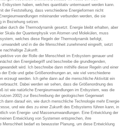
m Erdsystem haben, welches quantitativ untermauert werden kann.
it der Feststellung, dass verschiedene Energieformen nicht
 Energieumwandlungen miteinander verbunden werden, die sie
ng in Beziehung setzen.
bei durch die Thermodynamik gesetzt. Energie bleibt erhalten, aber
uf der Skala der Quantenphysik von Atomen und Molekülen, muss
tsystem, welches diese Regeln der Thermodynamik befolgt,
 umwandelt und in die die Menschheit zunehmend eingreift, setzt
ne nachhaltige Zukunft.
rspektive von der Rolle der Menschheit im Erdsystem genauer und
unächst den Energiebegriff und beschreibe die grundlegenden,
ewandelt wird. Ich beschreibe dann mithilfe dieser Regeln und einer
der Erde und gebe Größenordnungen an, wie viel verschiedene
 erzeugt werden. Ich gehe dann auf die menschliche Aktivität ein
 verbraucht. Dabei werden wir sehen, dass die Größenordnung des
oß ist wie natürliche Energieumwandlungen im Erdsystem, was die
Crutzen 2002) zur Beschreibung der geologischen Gegenwart
ch dann darauf ein, wie durch menschliche Technologie mehr Energie
zesse, und wie dies zu einer Zukunft des Erdsystems führen kann, in
htlich von Energie- und Massenumwandlungen. Eine Entwicklung der
emeinen Entwicklung von Systemen entsprechen, ihre
ie Menschheit bedarf es bewusster Planung, um diese Entwicklung