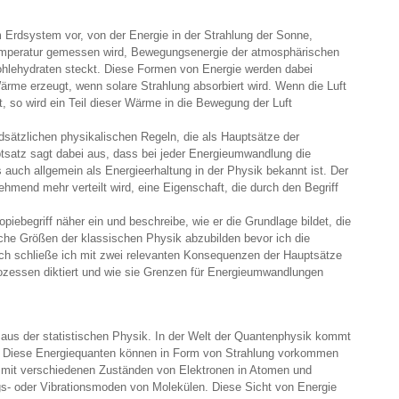
Erdsystem vor, von der Energie in der Strahlung der Sonne,
emperatur gemessen wird, Bewegungsenergie der atmosphärischen
Kohlehydraten steckt. Diese Formen von Energie werden dabei
rme erzeugt, wenn solare Strahlung absorbiert wird. Wenn die Luft
gt, so wird ein Teil dieser Wärme in die Bewegung der Luft
sätzlichen physikalischen Regeln, die als Hauptsätze der
satz sagt dabei aus, dass bei jeder Energieumwandlung die
auch allgemein als Energieerhaltung in der Physik bekannt ist. Der
hmend mehr verteilt wird, eine Eigenschaft, die durch den Begriff
iebegriff näher ein und beschreibe, wie er die Grundlage bildet, die
he Größen der klassischen Physik abzubilden bevor ich die
ch schließe ich mit zwei relevanten Konsequenzen der Hauptsätze
rozessen diktiert und wie sie Grenzen für Energieumwandlungen
on aus der statistischen Physik. In der Welt der Quantenphysik kommt
r. Diese Energiequanten können in Form von Strahlung vorkommen
 mit verschiedenen Zuständen von Elektronen in Atomen und
s- oder Vibrationsmoden von Molekülen. Diese Sicht von Energie