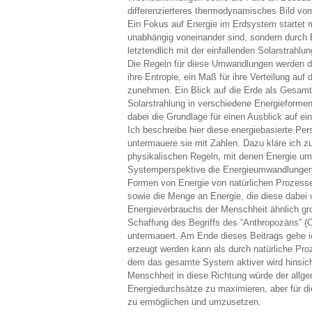
differenzierteres thermodynamisches Bild vo
Ein Fokus auf Energie im Erdsystem startet m
unabhängig voneinander sind, sondern durch
letztendlich mit der einfallenden Solarstrahlu
Die Regeln für diese Umwandlungen werden da
ihre Entropie, ein Maß für ihre Verteilung a
zunehmen. Ein Blick auf die Erde als Gesam
Solarstrahlung in verschiedene Energieformen
dabei die Grundlage für einen Ausblick auf ei
Ich beschreibe hier diese energiebasierte Pe
untermauere sie mit Zahlen. Dazu kläre ich z
physikalischen Regeln, mit denen Energie umg
Systemperspektive die Energieumwandlungen 
Formen von Energie von natürlichen Prozessen
sowie die Menge an Energie, die diese dabei
Energieverbrauchs der Menschheit ähnlich gr
Schaffung des Begriffs des “Anthropozäns” (
untermauert. Am Ende dieses Beitrags gehe i
erzeugt werden kann als durch natürliche Pro
dem das gesamte System aktiver wird hinsic
Menschheit in diese Richtung würde der allg
Energiedurchsätze zu maximieren, aber für d
zu ermöglichen und umzusetzen.