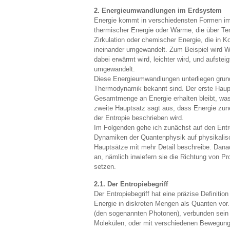
2. Energieumwandlungen im Erdsystem
Energie kommt in verschiedensten Formen im 
thermischer Energie oder Wärme, die über T
Zirkulation oder chemischer Energie, die in 
ineinander umgewandelt. Zum Beispiel wird Wä
dabei erwärmt wird, leichter wird, und aufstei
umgewandelt.
Diese Energieumwandlungen unterliegen grund
Thermodynamik bekannt sind. Der erste Haupt
Gesamtmenge an Energie erhalten bleibt, was 
zweite Hauptsatz sagt aus, dass Energie zune
der Entropie beschrieben wird.
Im Folgenden gehe ich zunächst auf den Entrop
Dynamiken der Quantenphysik auf physikalisc
Hauptsätze mit mehr Detail beschreibe. Dana
an, nämlich inwiefern sie die Richtung von P
setzen.
2.1. Der Entropiebegriff
Der Entropiebegriff hat eine präzise Definiti
Energie in diskreten Mengen als Quanten vo
(den sogenannten Photonen), verbunden sein
Molekülen, oder mit verschiedenen Bewegung