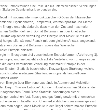
edene Entropieformen eine Rolle, die mit unterschiedlichen Verteilungen
er Skala der Quantenphysik verbunden sind.
 Regel mit sogenannten makroskopischen Größen der klassischen
hemische Eigenschaften, Temperatur, Wärmekapazität und Dichte.
on Energie entsteht dadurch, dass man den Zustand maximaler
chen Größen definiert. So hat Boltzmann mit der kinetischen
ikroskopischen Verteilung von Energie über Moleküle mit den
) hergestellt, während Planck mit dem gleichen Ansatz, angewandt
setze von Stefan und Boltzmann sowie das Wiensche
ler Entropie ableitete.
ergie im Erdsystem drei verschiedene Entropieformen (
Abbildung 1
).
sentropie, und sie bezieht sich auf die Verteilung von Energie in der
d die damit verbundene Verteilung maximaler Entropie in der
se-Einstein Statistik beschrieben. Kurzwelligere Strahlung, welche
pricht dabei niedrigerer Strahlungsentropie als langwelligere
strahlt wurde.
ng von Energie über Elektronenzustände in Atomen und Molekülen
en Begriff “molare Entropie”. Auf der mikroskopischen Skala ist der
r sogenannten Fermi-Dirac Statistik. Änderungen dieser
ängen zwischen fest, flüssig und gasförmig sowie mit chemischen
pischerweise in Tabellen von Chemie-Lehrbüchern zusammengefasst
 kann man sagen, dass Moleküle in der Regel höhere molare Entropie