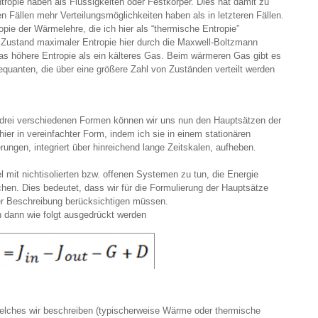
opie haben als Flüssigkeiten oder Festkörper. Dies hat damit zu
en Fällen mehr Verteilungsmöglichkeiten haben als in letzteren Fällen.
ropie der Wärmelehre, die ich hier als “thermische Entropie”
r Zustand maximaler Entropie hier durch die Maxwell-Boltzmann
as höhere Entropie als ein kälteres Gas. Beim wärmeren Gas gibt es
quanten, die über eine größere Zahl von Zuständen verteilt werden
n drei verschiedenen Formen können wir uns nun den Hauptsätzen der
er in vereinfachter Form, indem ich sie in einem stationären
rungen, integriert über hinreichend lange Zeitskalen, aufheben.
mit nichtisolierten bzw. offenen Systemen zu tun, die Energie
en. Dies bedeutet, dass wir für die Formulierung der Hauptsätze
er Beschreibung berücksichtigen müssen.
 dann wie folgt ausgedrückt werden
welches wir beschreiben (typischerweise Wärme oder thermische