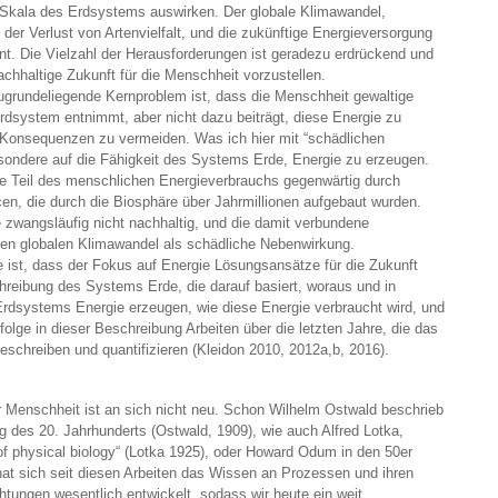
e Skala des Erdsystems auswirken. Der globale Klimawandel,
der Verlust von Artenvielfalt, und die zukünftige Energieversorgung
t. Die Vielzahl der Herausforderungen ist geradezu erdrückend und
chhaltige Zukunft für die Menschheit vorzustellen.
ugrundeliegende Kernproblem ist, dass die Menschheit gewaltige
dsystem entnimmt, aber nicht dazu beiträgt, diese Energie zu
e Konsequenzen zu vermeiden. Was ich hier mit “schädlichen
ondere auf die Fähigkeit des Systems Erde, Energie zu erzeugen.
he Teil des menschlichen Energieverbrauchs gegenwärtig durch
rcen, die durch die Biosphäre über Jahrmillionen aufgebaut wurden.
 zwangsläufig nicht nachhaltig, und die damit verbundene
en globalen Klimawandel als schädliche Nebenwirkung.
 ist, dass der Fokus auf Energie Lösungsansätze für die Zukunft
reibung des Systems Erde, die darauf basiert, woraus und in
Erdsystems Energie erzeugen, wie diese Energie verbraucht wird, und
folge in dieser Beschreibung Arbeiten über die letzten Jahre, die das
hreiben und quantifizieren (Kleidon 2010, 2012a,b, 2016).
 Menschheit ist an sich nicht neu. Schon Wilhelm Ostwald beschrieb
g des 20. Jahrhunderts (Ostwald, 1909), wie auch Alfred Lotka,
f physical biology“ (Lotka 1925), oder Howard Odum in den 50er
at sich seit diesen Arbeiten das Wissen an Prozessen und ihren
tungen wesentlich entwickelt, sodass wir heute ein weit