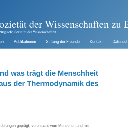
ozietät der Wissenschaften zu B
burgische Sozietät der Wissenschaften
gen
Publikationen
Stiftung der Freunde
Kontakt
Datensch
und was trägt die Menschheit
 aus der Thermodynamik des
forderungen geprägt, verursacht vom Menschen und mit