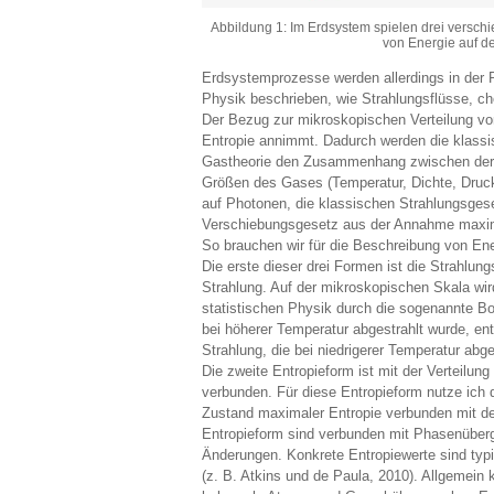
Abbildung 1: Im Erdsystem spielen drei verschi
von Energie auf d
Erdsystemprozesse werden allerdings in der
Physik beschrieben, wie Strahlungsflüsse, c
Der Bezug zur mikroskopischen Verteilung v
Entropie annimmt. Dadurch werden die klassis
Gastheorie den Zusammenhang zwischen der m
Größen des Gases (Temperatur, Dichte, Druck
auf Photonen, die klassischen Strahlungsge
Verschiebungsgesetz aus der Annahme maxima
So brauchen wir für die Beschreibung von En
Die erste dieser drei Formen ist die Strahlung
Strahlung. Auf der mikroskopischen Skala wir
statistischen Physik durch die sogenannte Bo
bei höherer Temperatur abgestrahlt wurde, ents
Strahlung, die bei niedrigerer Temperatur abge
Die zweite Entropieform ist mit der Verteilu
verbunden. Für diese Entropieform nutze ich d
Zustand maximaler Entropie verbunden mit de
Entropieform sind verbunden mit Phasenüberg
Änderungen. Konkrete Entropiewerte sind ty
(z. B. Atkins und de Paula, 2010). Allgemein