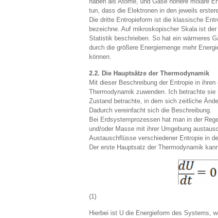
haben als Atome, und Gase höhere molare Entr
tun, dass die Elektronen in den jeweils erster
Die dritte Entropieform ist die klassische Ent
bezeichne. Auf mikroskopischer Skala ist de
Statistik beschrieben. So hat ein wärmeres G
durch die größere Energiemenge mehr Energie
können.
2.2. Die Hauptsätze der Thermodynamik
Mit dieser Beschreibung der Entropie in ihre
Thermodynamik zuwenden. Ich betrachte sie hi
Zustand betrachte, in dem sich zeitliche Ände
Dadurch vereinfacht sich die Beschreibung.
Bei Erdsystemprozessen hat man in der Regel 
und/oder Masse mit ihrer Umgebung austausch
Austauschflüsse verschiedener Entropie in d
Der erste Hauptsatz der Thermodynamik kann
(1)
Hierbei ist U die Energieform des Systems, 