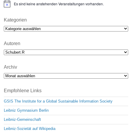
Es sind keine anstehenden Veranstaltungen vorhanden.
N
o
t
i
Kategorien
c
Kategorien
e
Autoren
Archiv
Archiv
Empfohlene Links
GSIS The Institute for a Global Sustainable Information Society
Leibniz Gymnasium Berlin
Leibniz-Gemeinschaft
Leibniz-Sozietät auf Wikipedia