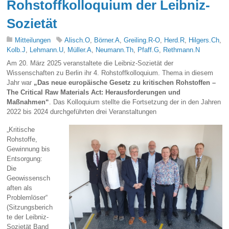
Rohstoffkolloquium der Leibniz-
Sozietät
Mitteilungen
Alisch.O
,
Börner.A
,
Greiling.R-O
,
Herd.R
,
Hilgers.Ch
,
Kolb.J
,
Lehmann.U
,
Müller.A
,
Neumann.Th
,
Pfaff.G
,
Rethmann.N
Am 20. März 2025 veranstaltete die Leibniz-Sozietät der
Wissenschaften zu Berlin ihr 4. Rohstoffkolloquium. Thema in diesem
Jahr war
„Das neue europäische Gesetz zu kritischen Rohstoffen –
The Critical Raw Materials Act: Herausforderungen und
Maßnahmen“
. Das Kolloquium stellte die Fortsetzung der in den Jahren
2022 bis 2024 durchgeführten drei Veranstaltungen
„Kritische
Rohstoffe,
Gewinnung bis
Entsorgung:
Die
Geowissensch
aften als
Problemlöser“
(Sitzungsberich
te der Leibniz-
Sozietät Band