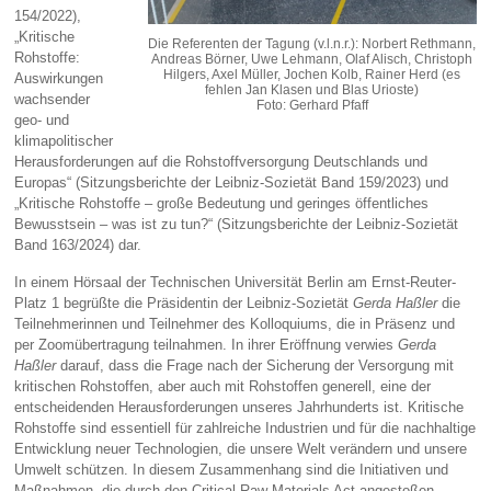
154/2022),
„Kritische
Die Referenten der Tagung (v.l.n.r.): Norbert Rethmann,
Rohstoffe:
Andreas Börner, Uwe Lehmann, Olaf Alisch, Christoph
Hilgers, Axel Müller, Jochen Kolb, Rainer Herd (es
Auswirkungen
fehlen Jan Klasen und Blas Urioste)
wachsender
Foto: Gerhard Pfaff
geo- und
klimapolitischer
Herausforderungen auf die Rohstoffversorgung Deutschlands und
Europas“ (Sitzungsberichte der Leibniz-Sozietät Band 159/2023) und
„Kritische Rohstoffe – große Bedeutung und geringes öffentliches
Bewusstsein – was ist zu tun?“ (Sitzungsberichte der Leibniz-Sozietät
Band 163/2024) dar.
In einem Hörsaal der Technischen Universität Berlin am Ernst-Reuter-
Platz 1 begrüßte die Präsidentin der Leibniz-Sozietät
Gerda Haßler
die
Teilnehmerinnen und Teilnehmer des Kolloquiums, die in Präsenz und
per Zoomübertragung teilnahmen. In ihrer Eröffnung verwies
Gerda
Haßler
darauf, dass die Frage nach der Sicherung der Versorgung mit
kritischen Rohstoffen, aber auch mit Rohstoffen generell, eine der
entscheidenden Herausforderungen unseres Jahrhunderts ist. Kritische
Rohstoffe sind essentiell für zahlreiche Industrien und für die nachhaltige
Entwicklung neuer Technologien, die unsere Welt verändern und unsere
Umwelt schützen. In diesem Zusammenhang sind die Initiativen und
Maßnahmen, die durch den Critical Raw Materials Act angestoßen