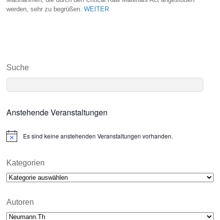
werden, sehr zu begrüßen.
WEITER
Suche
Anstehende Veranstaltungen
Es sind keine anstehenden Veranstaltungen vorhanden.
N
o
t
i
Kategorien
c
Kategorien
e
Autoren