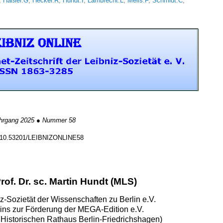
,
Haßler.G
,
Hecker.R
,
Hundt.I
,
Lambrecht.L
,
Melis.F
,
Schmidt.C
,
hrgang 2025 ● Nummer 58
 10.53201/LEIBNIZONLINE58
of. Dr. sc. Martin Hundt (MLS)
z-Sozietät der Wissenschaften zu Berlin e.V.
eins zur Förderung der MEGA-Edition e.V.
istorischen Rathaus Berlin-Friedrichshagen)