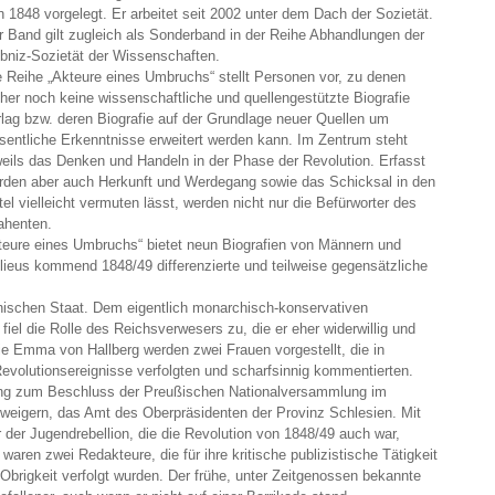
n 1848 vorgelegt. Er arbeitet seit 2002 unter dem Dach der Sozietät.
r Band gilt zugleich als Sonderband in der Reihe Abhandlungen der
ibniz-Sozietät der Wissenschaften.
e Reihe „Akteure eines Umbruchs“ stellt Personen vor, zu denen
sher noch keine wissenschaftliche und quellengestützte Biografie
rlag bzw. deren Biografie auf der Grundlage neuer Quellen um
sentliche Erkenntnisse erweitert werden kann. Im Zentrum steht
weils das Denken und Handeln in der Phase der Revolution. Erfasst
rden aber auch Herkunft und Werdegang sowie das Schicksal in den
el vielleicht vermuten lässt, werden nicht nur die Befürworter des
ahenten.
kteure eines Umbruchs“ bietet neun Biografien von Männern und
ilieus kommend 1848/49 differenzierte und teilweise gegensätzliche
polnischen Staat. Dem eigentlich monarchisch-konservativen
el die Rolle des Reichsverwesers zu, die er eher widerwillig und
lie Emma von Hallberg werden zwei Frauen vorgestellt, die in
Revolutionsereignisse verfolgten und scharfsinnig kommentierten.
ung zum Beschluss der Preußischen Nationalversammlung im
weigern, das Amt des Oberpräsidenten der Provinz Schlesien. Mit
der Jugendrebellion, die die Revolution von 1848/49 auch war,
 waren zwei Redakteure, die für ihre kritische publizistische Tätigkeit
Obrigkeit verfolgt wurden. Der frühe, unter Zeitgenossen bekannte