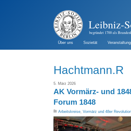
Leibniz-S
begründet 1700 als Branden
Über uns
Sozietät
Veranstaltun
Hachtmann.R
5. März 2026
AK Vormärz- und 184
Forum 1848
Arbeitskreise
,
Vormärz und 48er Revolutio