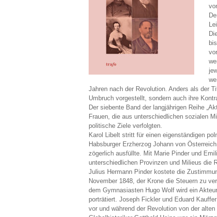
vo
De
Le
Di
bi
vo
we
je
we
Jahren nach der Revolution. Anders als der Tit
Umbruch vorgestellt, sondern auch ihre Kontr
Der siebente Band der langjährigen Reihe „A
Frauen, die aus unterschiedlichen sozialen M
politische Ziele verfolgten.
Karol Libelt stritt für einen eigenständigen 
Habsburger Erzherzog Johann von Österreich fi
zögerlich ausfüllte. Mit Marie Pinder und Emi
unterschiedlichen Provinzen und Milieus die 
Julius Hermann Pinder kostete die Zustimm
November 1848, der Krone die Steuern zu ver
dem Gymnasiasten Hugo Wolf wird ein Akteur 
porträtiert. Joseph Fickler und Eduard Kauffer
vor und während der Revolution von der alten 