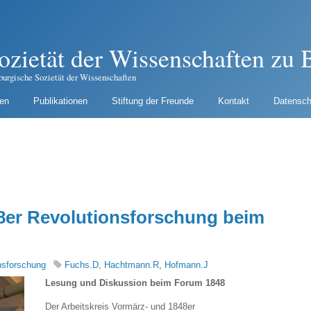
ozietät der Wissenschaften zu B
burgische Sozietät der Wissenschaften
gen
Publikationen
Stiftung der Freunde
Kontakt
Datensch
8er Revolutionsforschung beim
nsforschung
Fuchs.D
,
Hachtmann.R
,
Hofmann.J
Lesung und Diskussion beim Forum 1848
Der Arbeitskreis Vormärz- und 1848er