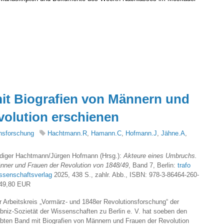
t Biografien von Männern und
volution erschienen
nsforschung
Hachtmann.R
,
Hamann.C
,
Hofmann.J
,
Jähne.A
,
diger Hachtmann/Jürgen Hofmann (Hrsg.):
Akteure eines Umbruchs.
nner und Frauen der Revolution von 1848/49
, Band 7, Berlin:
trafo
ssenschaftsverlag
2025, 438 S., zahlr. Abb., ISBN: 978-3-86464-260-
 49,80 EUR
r Arbeitskreis „Vormärz- und 1848er Revolutionsforschung“ der
ibniz-Sozietät der Wissenschaften zu Berlin e. V. hat soeben den
ebten Band mit Biografien von Männern und Frauen der Revolution