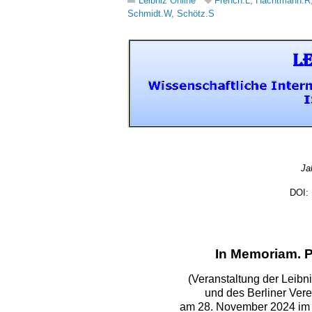
Leibniz Online
French.L
,
Hachtmann.R
Schmidt.W
,
Schötz.S
Jahrgang 2025 ● Nummer 58
DOI: 10.53201/LEIBNIZONLINE58
Ja
DOI:
Jahrgang 2025 ● Nummer 58
DOI: 10.53201/LEIBNIZONLINE58
In Memoriam. Pr
(Veranstaltung der Leibni
und des Berliner Ver
am 28. November 2024 im H