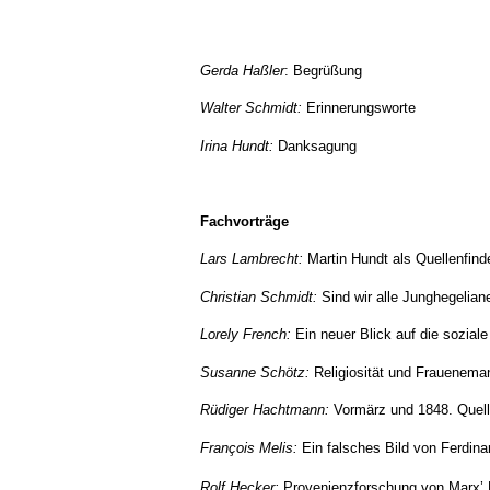
Fachvorträge
Gerda Haßler
: Begrüßung
Walter Schmidt:
Erinnerungsworte
Irina Hundt:
Danksagung
Fachvorträge
Fachvorträge
Lars Lambrecht:
Martin Hundt als Quellenfin
Christian Schmidt:
Sind wir alle Junghegelian
Lorely French:
Ein neuer Blick auf die sozial
Susanne Schötz:
Religiosität und Fraueneman
Rüdiger Hachtmann:
Vormärz und 1848. Quell
François Melis:
Ein falsches Bild von Ferdin
Rolf Hecker:
Provenienzforschung von Marx’