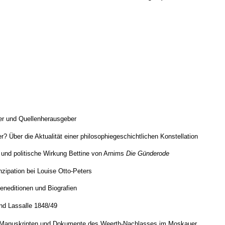
der und Quellenherausgeber
er? Über die Aktualität einer philosophiegeschichtlichen Konstellation
e und politische Wirkung Bettine von Arnims
Die Günderode
zipation bei Louise Otto-Peters
eneditionen und Biografien
and Lassalle 1848/49
 Manuskripten und Dokumente des Weerth-Nachlasses im Moskauer