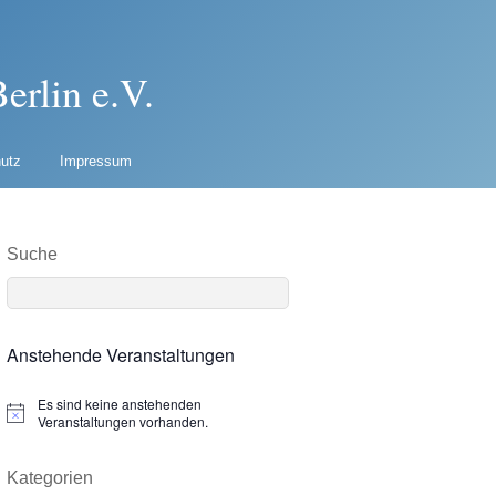
erlin e.V.
utz
Impressum
Suche
Anstehende Veranstaltungen
Es sind keine anstehenden
N
Veranstaltungen vorhanden.
o
t
i
Kategorien
c