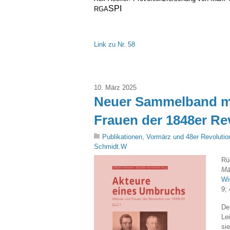
SPI
RGA
François Melis
Link zu Nr. 58
10. März 2025
Neuer Sammelband mi
Frauen der 1848er Re
Publikationen
,
Vormärz und 48er Revolutio
Schmidt.W
Rü
Mä
Wi
9;
De
Le
si