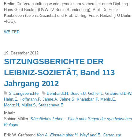
Berlin. Die Veranstaltung wurde gemeinsam vorbereitet durch Dipl.-Ing.
Hans-Gerd Becker (DVW-LV Berlin-Brandenburg), Prof. Dr. Heinz
Kautzleben (Leibniz-Sozietät) und Prof. Dr.-Ing. Frank Neitzel (TU Berlin
–IGG).
WEITER
19. Dezember 2012
SITZUNGSBERICHTE DER
LEIBNIZ-SOZIETÄT, Band 113
Jahrgang 2012
Sitzungsberichte
Bernhardt.H
,
Busch.U
,
Göhler.L
,
Grafarend.E-W
,
Hahn.E
,
Hoffmann.P
,
Jähne.A
,
Jähne.S
,
Khalatbari.P
,
Mehls.E
,
Moritz.H
,
Müller.S
,
Staitscheva.E
Inhalt
Sabine Müller:
Künstliches Leben – Fluch oder Segen der synthetischen
Biologie
Erik W. Grafarend:
Von A. Einstein über H. Weyl und E. Cartan zur