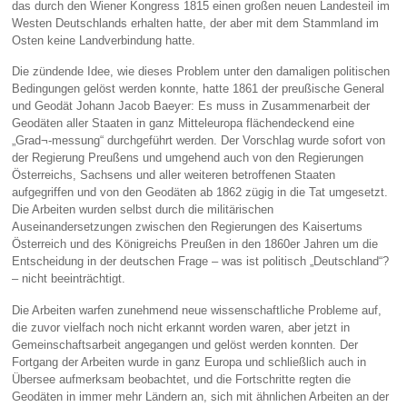
das durch den Wiener Kongress 1815 einen großen neuen Landesteil im
Westen Deutschlands erhalten hatte, der aber mit dem Stammland im
Osten keine Landverbindung hatte.
Die zündende Idee, wie dieses Problem unter den damaligen politischen
Bedingungen gelöst werden konnte, hatte 1861 der preußische General
und Geodät Johann Jacob Baeyer: Es muss in Zusammenarbeit der
Geodäten aller Staaten in ganz Mitteleuropa flächendeckend eine
„Grad¬-messung“ durchgeführt werden. Der Vorschlag wurde sofort von
der Regierung Preußens und umgehend auch von den Regierungen
Österreichs, Sachsens und aller weiteren betroffenen Staaten
aufgegriffen und von den Geodäten ab 1862 zügig in die Tat umgesetzt.
Die Arbeiten wurden selbst durch die militärischen
Auseinandersetzungen zwischen den Regierungen des Kaisertums
Österreich und des Königreichs Preußen in den 1860er Jahren um die
Entscheidung in der deutschen Frage – was ist politisch „Deutschland“?
– nicht beeinträchtigt.
Die Arbeiten warfen zunehmend neue wissenschaftliche Probleme auf,
die zuvor vielfach noch nicht erkannt worden waren, aber jetzt in
Gemeinschaftsarbeit angegangen und gelöst werden konnten. Der
Fortgang der Arbeiten wurde in ganz Europa und schließlich auch in
Übersee aufmerksam beobachtet, und die Fortschritte regten die
Geodäten in immer mehr Ländern an, sich mit ähnlichen Arbeiten an der