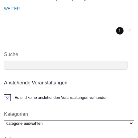
WEITER
1
2
Suche
Anstehende Veranstaltungen
Es sind keine anstehenden Veranstaltungen vorhanden.
N
o
t
i
Kategorien
c
Kategorien
e