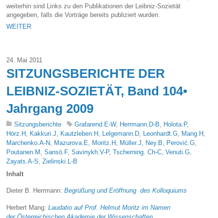
weiterhin sind Links zu den Publikationen der Leibniz-Sozietät
angegeben, falls die Vorträge bereits publiziert wurden.
WEITER
24. Mai 2011
SITZUNGSBERICHTE DER
LEIBNIZ-SOZIETÄT, Band 104•
Jahrgang 2009
Sitzungsberichte
Grafarend.E-W
,
Herrmann.D-B
,
Holota.P
,
Hörz.H
,
Kakkuri.J
,
Kautzleben.H
,
Lelgemann.D
,
Leonhardt.G
,
Mang.H
,
Marchenko.A-N
,
Mazurova.E
,
Moritz.H
,
Müller.J
,
Ney.B
,
Perović.G
,
Poutanen.M
,
Sansò.F
,
Savinykh.V-P
,
Tscherning. Ch-C
,
Venuti.G
,
Zayats.A-S
,
Zielinski.L-B
Inhalt
Dieter B. Herrmann:
Begrüßung und Eröffnung des Kolloquiums
Herbert Mang:
Laudatio auf Prof. Helmut Moritz im Namen
der Österreichischen Akademie der Wissenschaften