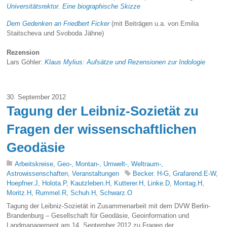
Universitätsrektor. Eine biographische Skizze
Dem Gedenken an Friedbert Ficker
(mit Beiträgen u.a. von Emilia
Staitscheva und Svoboda Jähne)
Rezension
Lars Göhler:
Klaus Mylius: Aufsätze und Rezensionen zur Indologie
30. September 2012
Tagung der Leibniz-Sozietät zu
Fragen der wissenschaftlichen
Geodäsie
Arbeitskreise
,
Geo-, Montan-, Umwelt-, Weltraum-,
Astrowissenschaften
,
Veranstaltungen
Becker. H-G
,
Grafarend.E-W
,
Hoepfner.J
,
Holota.P
,
Kautzleben.H
,
Kutterer.H
,
Linke.D
,
Montag.H
,
Moritz.H
,
Rummel.R
,
Schuh.H
,
Schwarz.O
Tagung der Leibniz-Sozietät in Zusammenarbeit mit dem DVW Berlin-
Brandenburg – Gesellschaft für Geodäsie, Geoinformation und
Landmanagement am 14. September 2012 zu Fragen der