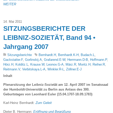
WEITER
14. Mai 2011
SITZUNGSBERICHTE DER
LEIBNIZ-SOZIETÄT, Band 94 •
Jahrgang 2007
Sitzungsberichte
Bernhardt.H
,
Bernhardt.K-H
,
Budach.L
,
Gackstatter.F
,
Gorlinskij.A
,
Grafarend.E-W
,
Herrmann.D-B
,
Hoffmann.P
,
Hörz.H
,
Kolditz.L
,
Krause.W
,
Leonov.G-A
,
März.R
,
Moritz.H
,
Reiher.R
,
Reitmann.V
,
Verbitskaya.L-A
,
Winkler.R-L
,
Zöllner.E-J
Inhalt
Plenarsitzung der Leibniz-Sozietät am 12. April 2007 im Senatssaal
der Humboldt-Universität zu Berlin aus Anlass des 300.
Geburtstages von Leonhard Euler (15.04.1707-18.09.1783)
Karl-Heinz Bernhardt:
Zum Geleit
Dieter B. Herrmann:
Eröffnung und Begrüßung