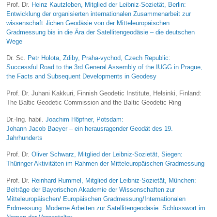
Prof. Dr.
Heinz Kautzleben, Mitglied der Leibniz-Sozietät, Berlin:
Entwicklung der organisierten internationalen Zusammenarbeit zur
wissenschaft¬lichen Geodäsie von der Mitteleuropäischen
Gradmessung bis in die Ära der Satellitengeodäsie – die deutschen
Wege
Dr. Sc.
Petr Holota, Zdiby, Praha-vychod, Czech Republic:
Successful Road to the 3rd General Assembly of the IUGG in Prague,
the Facts and Subsequent Developments in Geodesy
Prof. Dr. Juhani Kakkuri, Finnish Geodetic Institute, Helsinki, Finland:
The Baltic Geodetic Commission and the Baltic Geodetic Ring
Dr.-Ing. habil.
Joachim Höpfner, Potsdam:
Johann Jacob Baeyer – ein herausragender Geodät des 19.
Jahrhunderts
Prof. Dr.
Oliver Schwarz, Mitglied der Leibniz-Sozietät, Siegen:
Thüringer Aktivitäten im Rahmen der Mitteleuropäischen Gradmessung
Prof. Dr.
Reinhard Rummel, Mitglied der Leibniz-Sozietät, München:
Beiträge der Bayerischen Akademie der Wissenschaften zur
Mitteleuropäischen/ Europäischen Gradmessung/Internationalen
Erdmessung. Moderne Arbeiten zur Satellitengeodäsie. Schlusswort im