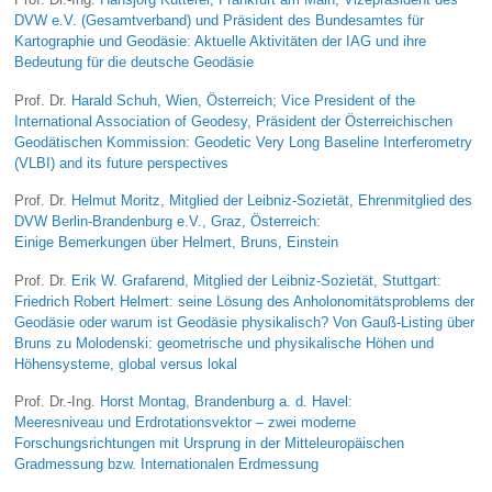
DVW e.V. (Gesamtverband) und Präsident des Bundesamtes für
Kartographie und Geodäsie: Aktuelle Aktivitäten der IAG und ihre
Bedeutung für die deutsche Geodäsie
Prof. Dr.
Harald Schuh, Wien, Österreich; Vice President of the
International Association of Geodesy, Präsident der Österreichischen
Geodätischen Kommission: Geodetic Very Long Baseline Interferometry
(VLBI) and its future perspectives
Prof. Dr.
Helmut Moritz, Mitglied der Leibniz-Sozietät, Ehrenmitglied des
DVW Berlin-Brandenburg e.V., Graz, Österreich:
Einige Bemerkungen über Helmert, Bruns, Einstein
Prof. Dr.
Erik W. Grafarend, Mitglied der Leibniz-Sozietät, Stuttgart:
Friedrich Robert Helmert: seine Lösung des Anholonomitätsproblems der
Geodäsie oder warum ist Geodäsie physikalisch? Von Gauß-Listing über
Bruns zu Molodenski: geometrische und physikalische Höhen und
Höhensysteme, global versus lokal
Prof. Dr.-Ing.
Horst Montag, Brandenburg a. d. Havel:
Meeresniveau und Erdrotationsvektor – zwei moderne
Forschungsrichtungen mit Ursprung in der Mitteleuropäischen
Gradmessung bzw. Internationalen Erdmessung