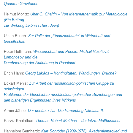
Quanten-Gravitation
Helmut Moritz:
Über G. Chaitin – Von Metamathematik zur Metabiologie
(Ein Beitrag
zur Wirkung Leibnizscher Ideen)
Ulrich Busch:
Zur Rolle der „Finanzindustrie“ in Wirtschaft und
Gesellschaft
Peter Hoffmann:
Wissenschaft und Poesie. Michail Vasil‘evič
Lomonosov und die
Durchsetzung der Aufklärung in Russland
Erich Hahn:
Georg Lukács – Kontinuitäten, Wandlungen, Brüche?
Eckart Mehls:
Zur Arbeit der russländisch-polnischen Gruppe zu
schwierigen
Problemen der Geschichte russländisch-polnischer Beziehungen und
den bisherigen Ergebnissen ihres Wirkens
Armin Jähne:
Der unnütze Zar. Die Ermordung Nikolaus II.
Parviz Khalatbari:
Thomas Robert Malthus – der letzte Malthusianer
Hannelore Bernhardt:
Kurt Schröder (1909-1978). Akademiemitglied und