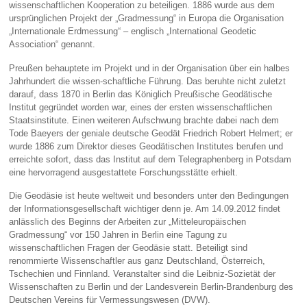
wissenschaftlichen Kooperation zu beteiligen. 1886 wurde aus dem
ursprünglichen Projekt der „Gradmessung“ in Europa die Organisation
„Internationale Erdmessung“ – englisch „International Geodetic
Association“ genannt.
Preußen behauptete im Projekt und in der Organisation über ein halbes
Jahrhundert die wissen-schaftliche Führung. Das beruhte nicht zuletzt
darauf, dass 1870 in Berlin das Königlich Preußische Geodätische
Institut gegründet worden war, eines der ersten wissenschaftlichen
Staatsinstitute. Einen weiteren Aufschwung brachte dabei nach dem
Tode Baeyers der geniale deutsche Geodät Friedrich Robert Helmert; er
wurde 1886 zum Direktor dieses Geodätischen Institutes berufen und
erreichte sofort, dass das Institut auf dem Telegraphenberg in Potsdam
eine hervorragend ausgestattete Forschungsstätte erhielt.
Die Geodäsie ist heute weltweit und besonders unter den Bedingungen
der Informationsgesellschaft wichtiger denn je. Am 14.09.2012 findet
anlässlich des Beginns der Arbeiten zur „Mitteleuropäischen
Gradmessung“ vor 150 Jahren in Berlin eine Tagung zu
wissenschaftlichen Fragen der Geodäsie statt. Beteiligt sind
renommierte Wissenschaftler aus ganz Deutschland, Österreich,
Tschechien und Finnland. Veranstalter sind die Leibniz-Sozietät der
Wissenschaften zu Berlin und der Landesverein Berlin-Brandenburg des
Deutschen Vereins für Vermessungswesen (DVW).