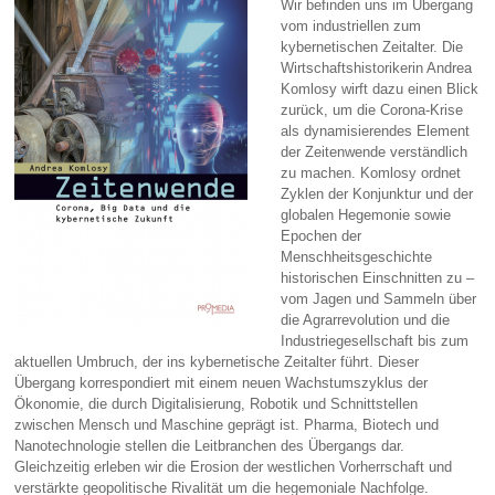
Wir befinden uns im Übergang
vom industriellen zum
kybernetischen Zeitalter. Die
Wirtschaftshistorikerin Andrea
Komlosy wirft dazu einen Blick
zurück, um die Corona-Krise
als dynamisierendes Element
der Zeitenwende verständlich
zu machen. Komlosy ordnet
Zyklen der Konjunktur und der
globalen Hegemonie sowie
Epochen der
Menschheitsgeschichte
historischen Einschnitten zu –
vom Jagen und Sammeln über
die Agrarrevolution und die
Industriegesellschaft bis zum
aktuellen Umbruch, der ins kybernetische Zeitalter führt. Dieser
Übergang korrespondiert mit einem neuen Wachstumszyklus der
Ökonomie, die durch Digitalisierung, Robotik und Schnittstellen
zwischen Mensch und Maschine geprägt ist. Pharma, Biotech und
Nanotechnologie stellen die Leitbranchen des Übergangs dar.
Gleichzeitig erleben wir die Erosion der westlichen Vorherrschaft und
verstärkte geopolitische Rivalität um die hegemoniale Nachfolge.