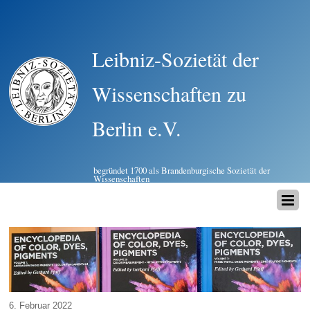
Leibniz-Sozietät der
Wissenschaften zu
Berlin e.V.
begründet 1700 als Brandenburgische Sozietät der
Wissenschaften
6. Februar 2022