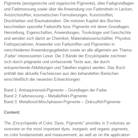
Pigmente (anorganische und organische Pigmente), über Farbgrundlagen
und Farbmessung sowie über die Anwendung von Farbmitteln in Lacken,
Anstrichstoffen, kosmetischen Formulierungen, Kunststoffen,
Druckfarben und Baumaterialien. Die meisten Kapitel des Buches
beschreiben spezielle Farbstoffe bzw. Pigmente mit deren Grundlagen,
Herstellung, Eigenschaften, Anwendungen, Toxikologie und Geschichte
und wenden sich damit an Chemiker, Materialwissenschaftler, Physiker,
Farbspezialisten, Anwender von Farbstoffen und Pigmenten in
verschiedenen Anwendungsgebieten sowie an alle allgemein am Thema
„Farbe“ interessierten Leser. Die 3 Bände der Enzyklopädie zeichnen
sich durch prägnante und umfassende Texte aus, die durch
entsprechende Abbildungen und Tabellen ergänzt werden. Das Buch
enthält das aktuelle Fachwissen aus den behandelten Bereichen
einschließlich der neuesten Entwicklungen.
Band 1: Antraquinonoid-Pigmente – Grundlagen der Farbe
Band 2: Farbmessung – Metalleffekt-Pigmente
Band 3: Metalloxid-Mischphasen-Pigmente – Zinksulfid-Pigmente
Content:
The „Encyclopedia of Color, Dyes, Pigments” provides in 3 volumes an
overview on the most important dyes, inorganic and organic pigments,
on color fundamentals and measurement, as well as on the application