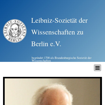
Leibniz-Sozietät der
Wissenschaften zu
Berlin e.V.
begründet 1700 als Brandenburgische Sozietät der
Wissenschaften