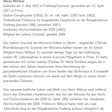
Heinz Militzer
Geboren am 2. Mai 1922 in Freiberg/Sachsen, gestorben am 23. April
2017 in Pirna;
Diplom-Geophysiker (1953), Dr. rer. nat. habil. (1957 bzw. 1962);
Ordentlicher Professor für Angewandte Geophysik an der Bergakademie
Freiberg (berufen 1966, emeritiert 1987);
Verdienter Hochschullehrer der DDR (1982);
Mitglied der Leibniz-Sozietät, gewählt 1999
Die Leibniz-Sozietät der Wissenschaften zu Berlin – begründet 1700 als
Brandenburgische Sozietät der Wissenschaften trauert um ihr Senior-
Mitglied Heinz Militzer. Er verstarb wenige Tage vor der Vollendung
seines 95. Lebensjahres in einem Kurzzeit-Pflegeheim in Pirna. Er hatte
gemeinsam mit seiner zweiten Ehefrau Dr. Herta Riederer wegen der in
den letzten drei Jahren drastischen Verschlechterung der
gesundheitlichen Situation von ihnen beiden das Wohnhaus in Eichwalde
bei Berlin verlassen müssen; sie waren auf dem Wege zu einem neuen
passenden Zuhause.
Das wissenschaftliche Leben und Werk von Heinz Militzer wird treffend
durch den Ehrentitel charakterisiert, den ihm der Minister für das Hoch-
und Fachschulwesen der DDR im Jahre 1982 verliehen hat: Verdienter
Hochschullehrer der DDR. Professor Militzer hatte mehr als zwei
Jahrzehnte lang an der Bergakademie Freiberg äußerst erfolgreich als