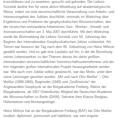
konsolidieren und zu erweitern, gesucht und gefunden. Die Leibniz-
Sozietät dankte ihm für seine aktive Mitwirkung auf akademietypische
Weise, indem sie eine wissenschaftliche Veranstaltung zum Arbeits- und
Interessengebiet des Jubilars durchführt: erstmals im Workshop über
Ergebnisse und Probleme der geophysikalischen Wissenschaften, den
der inzwischen entstandene Arbeitskreis Geo-, Montan-, Umwelt- und
Astrowissenschaften am 3. Mai 2007 durchführte. Mit dem Workshop
wurde die Wortmeldung der Leibniz-Sozietät zum 50. Jahrestag des
Beginns des Internationalen Geophysikalischen Jahres vorbereitet. Als
Termin war bewusst der Tag nach dem 85. Geburtstag von Heinz Militzer
gewählt worden. Und es gab eine Laudatio auf ihn, in der die Beziehung
seines Lebenswerkes zu den Themen dieses bis dahin größten
internationalen wissenschaftlichen Gemeinschaftsunternehmens und der
ihm folgenden großen internationalen Projekt herausgearbeitet worden
war. Wie auch vom Jubilar selbst gewünscht, war das Motto, unter dem
seine Leistungen gesehen wurden: „Mit und nach Otto Meißer“ – Otto
Meißer (1899-1966), Begründer (1940) und „Großmeister“ der
Angewandten Geophysik an der Bergakademie Freiberg, Rektor der
Bergakademie, ab 1957 Ordentliches Mitglied der Deutschen Akademie
der Wissenschaften zu Berlin (DAW), Sekretar ihrer Klasse Bergbau,
Hüttenwesen und Montangeologie.
Heinz Militzer hat an der Bergakademie Freiberg (BAF) bei Otto Meißer
studiert, diplomiert, promoviert und habilitiert, war sein engster