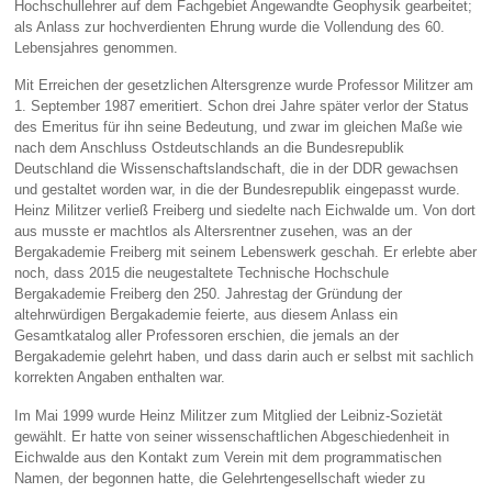
Hochschullehrer auf dem Fachgebiet Angewandte Geophysik gearbeitet;
als Anlass zur hochverdienten Ehrung wurde die Vollendung des 60.
Lebensjahres genommen.
Mit Erreichen der gesetzlichen Altersgrenze wurde Professor Militzer am
1. September 1987 emeritiert. Schon drei Jahre später verlor der Status
des Emeritus für ihn seine Bedeutung, und zwar im gleichen Maße wie
nach dem Anschluss Ostdeutschlands an die Bundesrepublik
Deutschland die Wissenschaftslandschaft, die in der DDR gewachsen
und gestaltet worden war, in die der Bundesrepublik eingepasst wurde.
Heinz Militzer verließ Freiberg und siedelte nach Eichwalde um. Von dort
aus musste er machtlos als Altersrentner zusehen, was an der
Bergakademie Freiberg mit seinem Lebenswerk geschah. Er erlebte aber
noch, dass 2015 die neugestaltete Technische Hochschule
Bergakademie Freiberg den 250. Jahrestag der Gründung der
altehrwürdigen Bergakademie feierte, aus diesem Anlass ein
Gesamtkatalog aller Professoren erschien, die jemals an der
Bergakademie gelehrt haben, und dass darin auch er selbst mit sachlich
korrekten Angaben enthalten war.
Im Mai 1999 wurde Heinz Militzer zum Mitglied der Leibniz-Sozietät
gewählt. Er hatte von seiner wissenschaftlichen Abgeschiedenheit in
Eichwalde aus den Kontakt zum Verein mit dem programmatischen
Namen, der begonnen hatte, die Gelehrtengesellschaft wieder zu