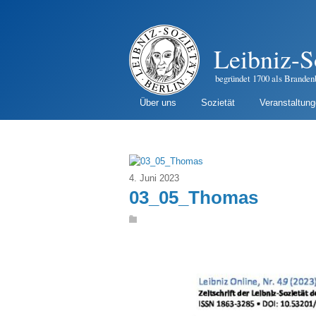
Leibniz-S
begründet 1700 als Branden
Über uns
Sozietät
Veranstaltun
4. Juni 2023
03_05_Thomas