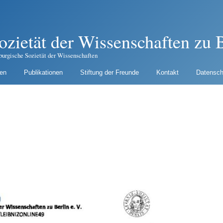
ozietät der Wissenschaften zu B
burgische Sozietät der Wissenschaften
gen
Publikationen
Stiftung der Freunde
Kontakt
Datensch