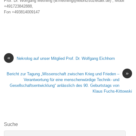
Prof. Dr. Wolfgang Methling (w.methling@leibnizsozietaet.de) ; Mobil
+491723842888,
Fon +493814009147
«
Nekrolog auf unser Mitglied Prof. Dr. Wolfgang Eichhorn
»
Bericht zur Tagung „Wissenschaft zwischen Krieg und Frieden –
Verantwortung für eine menschenwürdige Technik- und
Gesellschaftsentwicklung“ anlässlich des 90. Geburtstags von
Klaus Fuchs-Kittowski
Suche