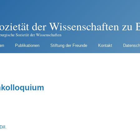
ozietät der Wissenschaften zu B
burgische Sozietät der Wissenschaften
gen
Publikationen
Stiftung der Freunde
Kontakt
Datensch
nkolloquium
ill.