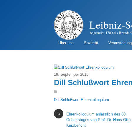
Leibniz-S
begründet 1700 als Branden
Über uns
Sozietät
Veranstaltun
19. September 2015
Dill Schlußwort Ehre
Dill Schlußwort Ehrenkolloquium
«
Ehrenkolloquium anlässlich des 80.
Geburtstages von Prof. Dr. Hans-Otto D
Kurzbericht