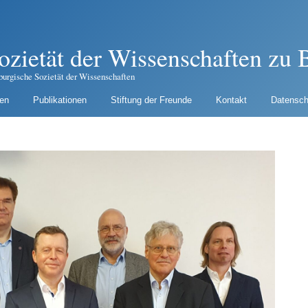
ozietät der Wissenschaften zu B
burgische Sozietät der Wissenschaften
gen
Publikationen
Stiftung der Freunde
Kontakt
Datensch