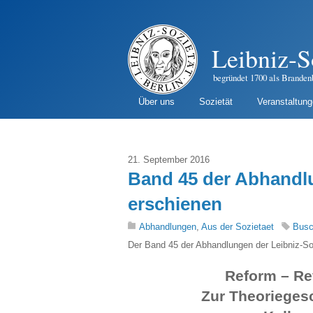
Leibniz-S
begründet 1700 als Branden
Über uns
Sozietät
Veranstaltun
21. September 2016
Band 45 der Abhandlu
erschienen
Abhandlungen
,
Aus der Sozietaet
Busc
Der Band 45 der Abhandlungen der Leibniz-So
Reform – Re
Zur Theorieges