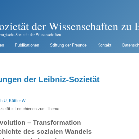
ozietät der Wissenschaften zu B
burgische Sozietät der Wissenschaften
gen
Publikationen
Stiftung der Freunde
Kontakt
Datensch
ngen der Leibniz-Sozietät
h.U
,
Küttler.W
zietät ist erschienen zum Thema
volution – Transformation
chichte des sozialen Wandels