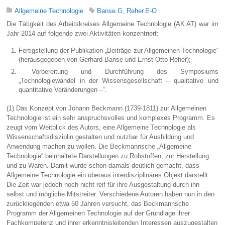
Allgemeine Technologie
Banse.G
,
Reher.E-O
Die Tätigkeit des Arbeitskreises Allgemeine Technologie (AK AT) war im
Jahr 2014 auf folgende zwei Aktivitäten konzentriert:
Fertigstellung der Publikation „Beiträge zur Allgemeinen Technologie“
(herausgegeben von Gerhard Banse und Ernst-Otto Reher);
Vorbereitung und Durchführung des Symposiums
„Technologiewandel in der Wissensgesellschaft – qualitative und
quantitative Veränderungen –“.
(1) Das Konzept von Johann Beckmann (1739-1811) zur Allgemeinen
Technologie ist ein sehr anspruchsvolles und komplexes Programm. Es
zeugt vom Weitblick des Autors, eine Allgemeine Technologie als
Wissenschaftsdisziplin gestalten und nutzbar für Ausbildung und
Anwendung machen zu wollen. Die Beckmannsche „Allgemeine
Technologie“ beinhaltete Darstellungen zu Rohstoffen, zur Herstellung
und zu Waren. Damit wurde schon damals deut­lich gemacht, dass
Allgemeine Technologie ein überaus interdisziplinäres Objekt darstellt.
Die Zeit war jedoch noch nicht reif für ihre Ausgestaltung durch ihn
selbst und mögliche Mitstreiter. Verschiedene Autoren haben nun in den
zurückliegenden etwa 50 Jahren versucht, das Beckmannsche
Programm der Allgemeinen Technologie auf der Grundlage ihrer
Fachkompetenz und ihrer erkenntnisleitenden Interessen auszugestalten