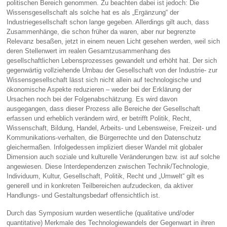
politischen Bereich genommen. Zu beachten dabei ist jedoch: Die
Wissensgesellschaft als solche hat es als „Ergänzung“ der
Industriegesellschaft schon lange gegeben. Allerdings gilt auch, dass
Zusammenhänge, die schon früher da waren, aber nur begrenzte
Relevanz besaßen, jetzt in einem neuen Licht gesehen werden, weil sich
deren Stellenwert im realen Gesamtzusammenhang des
gesellschaftlichen Lebensprozesses gewandelt und erhöht hat. Der sich
gegenwärtig vollziehende Umbau der Gesellschaft von der Industrie- zur
Wissensgesell­schaft lässt sich nicht allein auf technologische und
ökonomische Aspekte reduzieren – weder bei der Erklärung der
Ursachen noch bei der Folgenabschätzung. Es wird davon
ausgegangen, dass dieser Prozess alle Bereiche der Gesellschaft
erfassen und erheblich verändern wird, er betrifft Politik, Recht,
Wissenschaft, Bildung, Handel, Arbeits- und Lebensweise, Freizeit- und
Kommunikations-verhalten, die Bürgerrechte und den Datenschutz
gleichermaßen. Infolgedessen impliziert dieser Wandel mit globaler
Dimension auch soziale und kulturelle Veränderungen bzw. ist auf solche
angewiesen. Diese Interdependenzen zwischen Tech­nik/Technologie,
Individuum, Kultur, Gesellschaft, Politik, Recht und „Umwelt“ gilt es
gene­rell und in konkreten Teilbereichen aufzudecken, da aktiver
Handlungs- und Gestaltungsbe­darf offensichtlich ist.
Durch das Symposium wurden wesentliche (qualitative und/oder
quantitative) Merkmale des Technologiewandels der Gegenwart in ihren