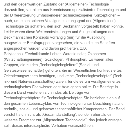
und den gegenwärti­gen Zustand der (Allgemeinen) Technologie
darzustellen, vor allem aus Kenntnissen spezialisierter Technologien und
der Differenzierung umfassenderer technikbezogener Konzeptionen –
auch, um einen solchen Verallgemeinerungsgrad der (Allgemeinen)
Technologie zu schaffen, den sich Beckmann vorgestellt haben könnte.
Leider waren diese Weiterentwicklungen und Ausgestaltungen des
Beckmannschen Konzepts vorrangig (nur) für die Ausbildung
ausgewählter Berufsgruppen vorgesehen, die von diesen Schriften
angespro­chen wurden und davon profitierten, z.B.
Polytechnik-/Technikkunde-Lehrer, Warenkundler, Ökonomen
(Wirtschaftsingenieure), Soziologen, Philosophen. Es waren alles
Gruppen, die zu den „Technologiebegleitern“ (Sozial- und
Geisteswissenschaftler) gehörten, die im Wesentli­chen konkretisiertes
Orientierungswissen benötigen, und keine „Technologieschöpfer“ (Tech­
nik- und Naturwissenschaftler) waren, für die es um verallgemeinertes
technologisches Fachwissen geht bzw. gehen sollte. Die Beiträge in
diesem Band verstehen sich indes als Beiträge von
Technologieschöpfern für Technologieschöpfer. Sie beziehen sich auf
den gesamten Lebenszyklus von Technologien unter Beachtung natur-,
technik-, sozial- und geisteswissenschaftlicher Komponenten. Der Band
versteht sich nicht als „Gesamtdarstel­lung“, sondern eher als ein
weiteres Fragment zur „Allgemeinen Technologie“, das jedoch anregen
soll, dieses interdisziplinäre Vorhaben weiterzuführen.