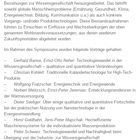
Beziehungen zur Wissensgesellschaft herausgearbeitet. Das betrifft
sowohl globale Menschheitsprobleme (Ernährung, Gesundheit, Klima,
Energiewechsel, Bildung, Kommunikation u.a.) als auch konkrete
Vorgangs- und/oder Produkttechnologien. Diese Bestandsaufnahmen
führten zu Einsichten in Einflüsse und Wechselwirkungen der oben
genannten Wohlstandsvoraussetzungen, aus denen wiederum
Zukunftsprioritäten abgeleitet wurden.
Im Rahmen des Symposiums wurden folgende Vorträge gehalten:
–
Gerhard Banse, Ernst-Otto Reher:
Technologiewandel in der
Wissensgesellschaft – qualitative und quantitative Veränderungen
–
Christian Kohlert:
Traditionelle Kalandertechnologie für High-Tech-
Produkte
–
Wolfgang Fratzscher:
Energietechnik und Energiewende
–
Norbert Mertzsch, Ernst-Peter Jeremias:
Entwicklungstendenzen in
der Wärmeversor­gung
–
Dieter Seeliger:
Über einige qualitative und quantitative Fortschritte
bei der praktischen Nutzung von Nanotechnologie in der
Energieumwandlung
–
Horst Goldhahn, Jens-Peter Majschak:
Hocheffiziente
Maschinensysteme für die individualisierte Massenproduktion
–
Peter Schwarz:
Technologiewandel und Nachhaltigkeit beim
Übergang von der Industrie- zur Wissensgesellschaft