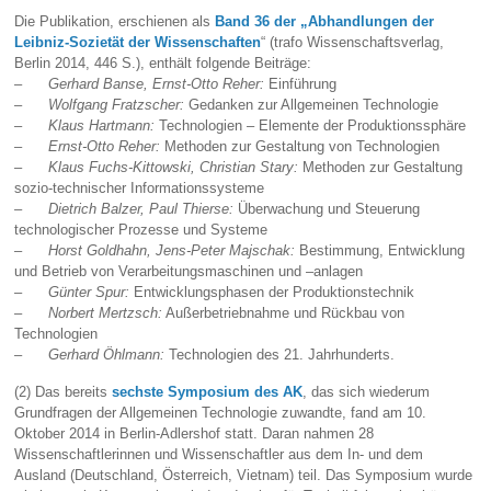
Die Publikation, erschienen als
Band 36 der „Abhandlungen der
Leibniz-Sozietät der Wissenschaften
“ (trafo Wissenschaftsverlag,
Berlin 2014, 446 S.), enthält folgende Beiträge:
–
Gerhard Banse, Ernst-Otto Reher:
Einführung
–
Wolfgang Fratzscher:
Gedanken zur Allgemeinen Technologie
–
Klaus Hartmann:
Technologien – Elemente der Produktionssphäre
–
Ernst-Otto Reher:
Methoden zur Gestaltung von Technologien
–
Klaus Fuchs-Kittowski, Christian Stary:
Methoden zur Gestaltung
sozio-technischer Informationssysteme
– Dietrich Balzer, Paul Thierse:
Überwachung und Steuerung
technologischer Prozesse und Systeme
–
Horst Goldhahn, Jens-Peter Majschak:
Bestimmung, Entwicklung
und Betrieb von Verarbeitungsmaschinen und –anlagen
–
Günter Spur:
Entwicklungsphasen der Produktionstechnik
–
Norbert Mertzsch:
Außerbetriebnahme und Rückbau von
Technologien
–
Gerhard Öhlmann:
Technologien des 21. Jahrhunderts.
(2) Das bereits
sechste Symposium des AK
, das sich wiederum
Grundfragen der Allgemeinen Technologie zuwandte, fand am 10.
Oktober 2014 in Berlin-Adlershof statt. Daran nahmen 28
Wissenschaftlerinnen und Wissenschaftler aus dem In- und dem
Ausland (Deutschland, Österreich, Vietnam) teil. Das Symposium wurde