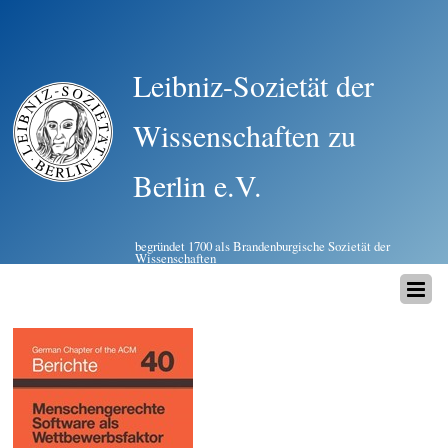
Leibniz-Sozietät der
Wissenschaften zu
Berlin e.V.
begründet 1700 als Brandenburgische Sozietät der
Wissenschaften