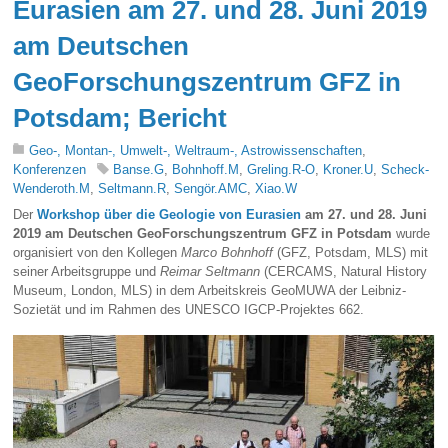
Eurasien am 27. und 28. Juni 2019
am Deutschen
GeoForschungszentrum GFZ in
Potsdam; Bericht
Geo-, Montan-, Umwelt-, Weltraum-, Astrowissenschaften
,
Konferenzen
Banse.G
,
Bohnhoff.M
,
Greling.R-O
,
Kroner.U
,
Scheck-
Wenderoth.M
,
Seltmann.R
,
Sengör.AMC
,
Xiao.W
Der
Workshop über die Geologie von Eurasien
am 27. und 28. Juni
2019 am
Deutschen GeoForschungszentrum GFZ in Potsdam
wurde
organisiert von den Kollegen
Marco Bohnhoff
(GFZ, Potsdam, MLS) mit
seiner Arbeitsgruppe und
Reimar Seltmann
(CERCAMS, Natural History
Museum, London, MLS) in dem Arbeitskreis GeoMUWA der Leibniz-
Sozietät und im Rahmen des UNESCO IGCP-Projektes 662.