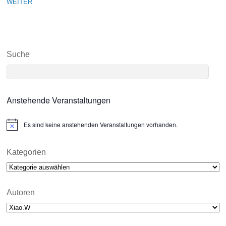
WEITER
Suche
Anstehende Veranstaltungen
Es sind keine anstehenden Veranstaltungen vorhanden.
N
o
t
i
Kategorien
c
Kategorien
e
Autoren