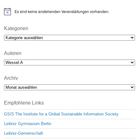
Es sind keine anstehenden Veranstaltungen vorhanden.
N
o
t
i
Kategorien
c
Kategorien
e
Autoren
Archiv
Archiv
Empfohlene Links
GSIS The Institute for a Global Sustainable Information Society
Leibniz Gymnasium Berlin
Leibniz-Gemeinschaft