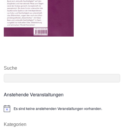
Suche
Anstehende Veranstaltungen
Es sind keine anstehenden Veranstaltungen vorhanden.
N
o
t
i
Kategorien
c