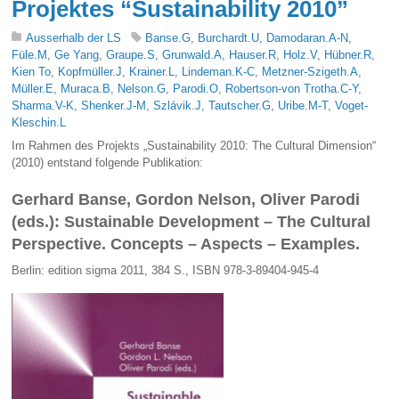
Projektes “Sustainability 2010”
Ausserhalb der LS
Banse.G
,
Burchardt.U
,
Damodaran.A-N
,
Füle.M
,
Ge Yang
,
Graupe.S
,
Grunwald.A
,
Hauser.R
,
Holz.V
,
Hübner.R
,
Kien To
,
Kopfmüller.J
,
Krainer.L
,
Lindeman.K-C
,
Metzner-Szigeth.A
,
Müller.E
,
Muraca.B
,
Nelson.G
,
Parodi.O
,
Robertson-von Trotha.C-Y
,
Sharma.V-K
,
Shenker.J-M
,
Szlávik.J
,
Tautscher.G
,
Uribe.M-T
,
Voget-
Kleschin.L
Im Rahmen des Projekts „Sustainability 2010: The Cultural Dimension“
(2010) entstand folgende Publikation:
Gerhard Banse, Gordon Nelson, Oliver Parodi
(eds.):
Sustainable Development – The Cultural
Perspective. Concepts – Aspects – Examples.
Berlin: edition sigma 2011, 384 S., ISBN 978-3-89404-945-4