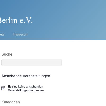
erlin e.V.
utz
Impressum
Suche
Anstehende Veranstaltungen
Es sind keine anstehenden
N
Veranstaltungen vorhanden.
o
t
i
Kategorien
c