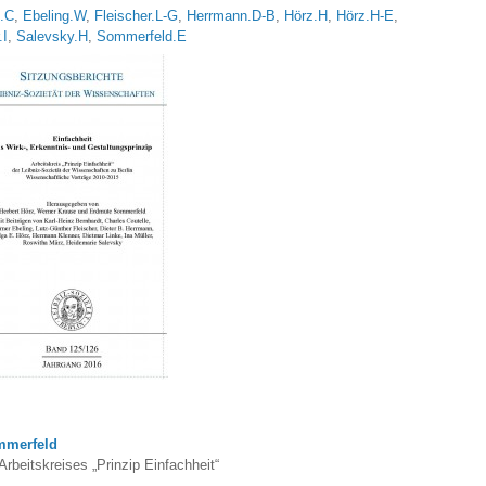
e.C
,
Ebeling.W
,
Fleischer.L-G
,
Herrmann.D-B
,
Hörz.H
,
Hörz.H-E
,
.I
,
Salevsky.H
,
Sommerfeld.E
mmerfeld
beitskreises „Prinzip Einfachheit“