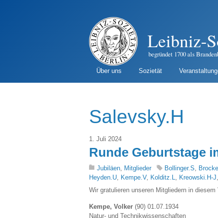
Leibniz-S
begründet 1700 als Branden
Über uns
Sozietät
Veranstaltun
Salevsky.H
1. Juli 2024
Runde Geburtstage im
Jubiläen
,
Mitglieder
Bollinger.S
,
Brocke
Heyden.U
,
Kempe.V
,
Kolditz.L
,
Kreowski.H-J
Wir gratulieren unseren Mitgliedern in diesem
Kempe, Volker
(90) 01.07.1934
Natur- und Technikwissenschaften