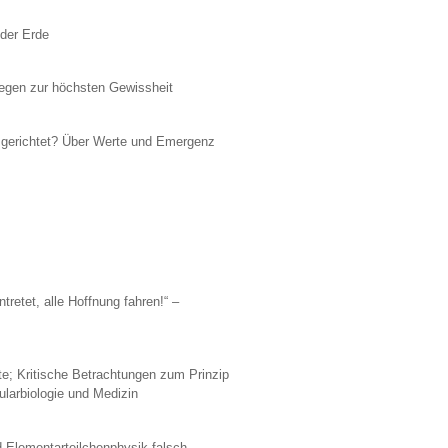
der Erde
Wegen zur höchsten Gewissheit
 gerichtet? Über Werte und Emergenz
ntretet, alle Hoffnung fahren!“ –
pte; Kritische Betrachtungen zum Prinzip
larbiologie und Medizin
 Elementarteilchenphysik falsch,