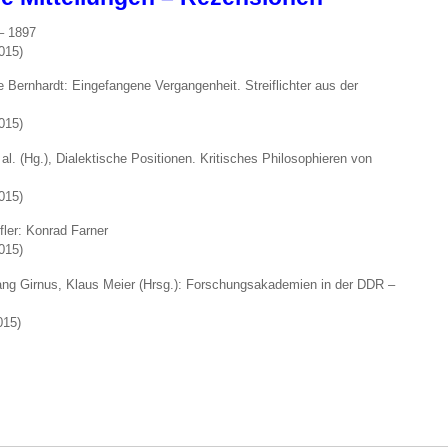
– 1897
015)
Bernhardt: Eingefangene Vergangenheit. Streiflichter aus der
015)
l. (Hg.), Dialektische Positionen. Kritisches Philosophieren von
015)
ler: Konrad Farner
015)
g Girnus, Klaus Meier (Hrsg.): Forschungsakademien in der DDR –
015)