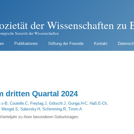
ozietät der Wissenschaften zu B
burgische Sozietät der Wissenschaften
gen
Publikationen
Stiftung der Freunde
Kontakt
Datensch
 dritten Quartal 2024
.v-B
,
Coutelle.C
,
Freytag.J
,
Götschl.J
,
Gunga.H-C
,
Haß.E-Ch
,
,
Mengel.S
,
Salevsky.H
,
Schimming.R
,
Timm.A
 Vierteljahr zu ihren besonderen Geburtstagen: