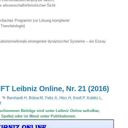
s wissenschaftshistorischer Sicht
 einfaches Programm zur Lösung komplexer
Translatologie)
anisationsmerkmale emergenter dynamischer Systeme – ein Essay
Leibniz Online, Nr. 21 (2016)
Bernhardt.H
,
Bülow.M
,
Feltz.A
,
Hörz.H
,
Knoll.P
,
Kolditz.L
,
M
chienenen Beiträge sind unter
Leibniz Online
aufrufbar,
e Spalte) oder im Menü unter Publikationen.