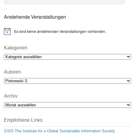
Anstehende Veranstaltungen
Es sind keine anstehenden Veranstaltungen vorhanden.
N
o
t
i
Kategorien
c
Kategorien
e
Autoren
Archiv
Archiv
Empfohlene Links
GSIS The Institute for a Global Sustainable Information Society