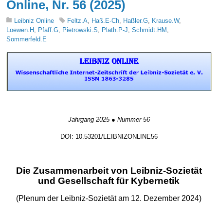
Online, Nr. 56 (2025)
Leibniz Online
Feltz.A
,
Haß.E-Ch
,
Haßler.G
,
Krause.W
,
Loewen.H
,
Pfaff.G
,
Pietrowski.S
,
Plath.P-J
,
Schmidt.HM
,
Sommerfeld.E
Fachvorträge
Jahrgang 2025 ● Nummer 56
DOI: 10.53201/LEIBNIZONLINE56
Fachvorträge
Die Zusammenarbeit von Leibniz-Sozietät
und Gesellschaft für Kybernetik
(Plenum der Leibniz-Sozietät am 12. Dezember 2024)
Fachvorträge