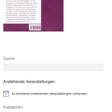
Suche
Anstehende Veranstaltungen
Es sind keine anstehenden Veranstaltungen vorhanden.
N
o
t
i
Kategorien
c