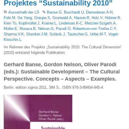
Projektes “Sustainability 2010”
Ausserhalb der LS
Banse.G
,
Burchardt.U
,
Damodaran.A-N
,
Füle.M
,
Ge Yang
,
Graupe.S
,
Grunwald.A
,
Hauser.R
,
Holz.V
,
Hübner.R
,
Kien To
,
Kopfmüller.J
,
Krainer.L
,
Lindeman.K-C
,
Metzner-Szigeth.A
,
Müller.E
,
Muraca.B
,
Nelson.G
,
Parodi.O
,
Robertson-von Trotha.C-Y
,
Sharma.V-K
,
Shenker.J-M
,
Szlávik.J
,
Tautscher.G
,
Uribe.M-T
,
Voget-
Kleschin.L
Im Rahmen des Projekts „Sustainability 2010: The Cultural Dimension“
(2010) entstand folgende Publikation:
Gerhard Banse, Gordon Nelson, Oliver Parodi
(eds.):
Sustainable Development – The Cultural
Perspective. Concepts – Aspects – Examples.
Berlin: edition sigma 2011, 384 S., ISBN 978-3-89404-945-4