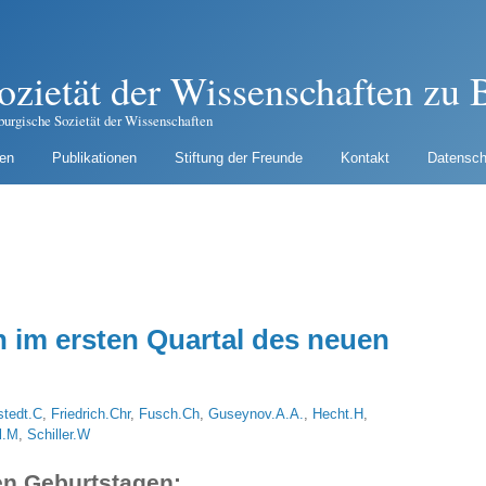
ozietät der Wissenschaften zu B
burgische Sozietät der Wissenschaften
gen
Publikationen
Stiftung der Freunde
Kontakt
Datensch
 im ersten Quartal des neuen
stedt.C
,
Friedrich.Chr
,
Fusch.Ch
,
Guseynov.A.A.
,
Hecht.H
,
l.M
,
Schiller.W
en Geburtstagen: