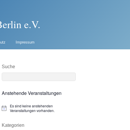
erlin e.V.
utz
Impressum
Suche
Anstehende Veranstaltungen
Es sind keine anstehenden
N
Veranstaltungen vorhanden.
o
t
i
Kategorien
c