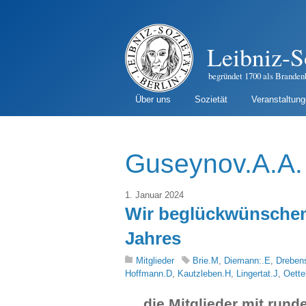
Leibniz-S
begründet 1700 als Branden
Über uns
Sozietät
Veranstaltun
Guseynov.A.A.
1. Januar 2024
Wir beglückwünschen
Jahres
Mitglieder
Brie.M
,
Diemann:.E
,
Dreben
Hoffmann.D
,
Kautzleben.H
,
Lingertat.J
,
Oette
… die Mitglieder mit rund