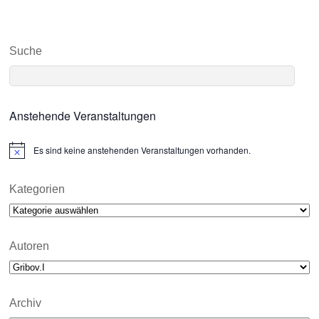
Suche
Anstehende Veranstaltungen
Es sind keine anstehenden Veranstaltungen vorhanden.
N
o
t
i
Kategorien
c
Kategorien
e
Autoren
Archiv