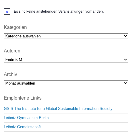
Es sind keine anstehenden Veranstaltungen vorhanden.
N
o
t
i
Kategorien
c
Kategorien
e
Autoren
Archiv
Archiv
Empfohlene Links
GSIS The Institute for a Global Sustainable Information Society
Leibniz Gymnasium Berlin
Leibniz-Gemeinschaft