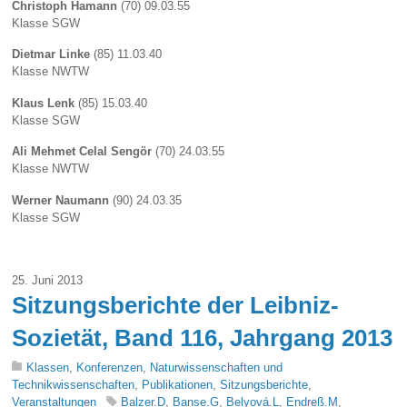
Christoph Hamann
(70) 09.03.55
Klasse SGW
Dietmar Linke
(85) 11.03.40
Klasse NWTW
Klaus Lenk
(85) 15.03.40
Klasse SGW
Ali Mehmet Celal Sengör
(70) 24.03.55
Klasse NWTW
Werner Naumann
(90) 24.03.35
Klasse SGW
25. Juni 2013
Sitzungsberichte der Leibniz-
Sozietät, Band 116, Jahrgang 2013
Klassen
,
Konferenzen
,
Naturwissenschaften und
Technikwissenschaften
,
Publikationen
,
Sitzungsberichte
,
Veranstaltungen
Balzer.D
,
Banse.G
,
Belyová.L
,
Endreß.M
,