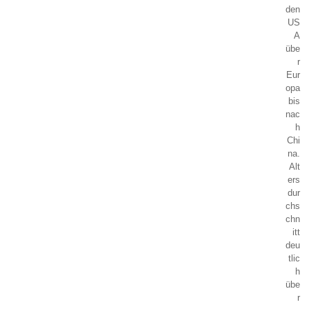
den
US
A
übe
r
Eur
opa
bis
nac
h
Chi
na.
Alt
ers
dur
chs
chn
itt
deu
tlic
h
übe
r