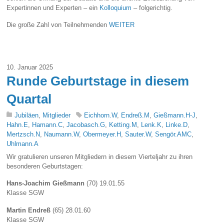
Expertinnen und Experten – ein
Kolloquium
– folgerichtig.
Die große Zahl von Teilnehmenden
WEITER
10. Januar 2025
Runde Geburtstage in diesem
Quartal
Jubiläen
,
Mitglieder
Eichhorn.W
,
Endreß.M
,
Gießmann.H-J
,
Hahn.E
,
Hamann.C
,
Jacobasch.G
,
Ketting.M
,
Lenk.K
,
Linke.D
,
Mertzsch.N
,
Naumann.W
,
Obermeyer.H
,
Sauter.W
,
Sengör.AMC
,
Uhlmann.A
Wir gratulieren unseren Mitgliedern in diesem Vierteljahr zu ihren
besonderen Geburtstagen:
Hans-Joachim Gießmann
(70) 19.01.55
Klasse SGW
Martin Endreß
(65) 28.01.60
Klasse SGW