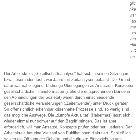
glic
hke
itsr
äu
me
zu
ers
chli
eß
en.
Der Arbeitskreis „Gesellschaftsanalyse“ hat sich in seinen Sitzungen
bzw. Leserunden fast zwei Jahre mit Zeitanalysen befasst. Der Grund
dafür war naheliegend: Bisherige Überlegungen zu Ansätzen, Konzepten
gesellschaftlicher Transformation (siehe die entsprechenden Bände in
den Abhandlungen der Sozietät) waren durch einschneidende
gesellschaftliche Veränderungen („Zeitenwende“) unter Druck geraten.
So offensichtlich erkennbar krisenhafte Prozesse sind, so wenig sind
das mögliche Auswege. Die „dumpfe Aktualität“ (Habermas) lässt sich
wieder einmal nur schwer auf den Begriff bringen. Das ist aber
erforderlich, will man Ansätze, Konzepte prüfen oder neu justieren. Der
Arbeitskreis hat eine Vielzahl von Publikationen diskutiert. Schließlich
schien die Öffnung der Debatte und die direkte Einbeziehung von