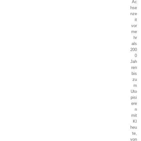
Ac
hse
nze
it
vor
me
hr
als
200
0
Jah
ren
bis
zu
m
Uto
pisi
ere
n
mit
KI
heu
te,
von