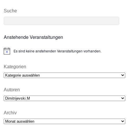
Suche
Anstehende Veranstaltungen
Es sind keine anstehenden Veranstaltungen vorhanden.
N
o
t
i
Kategorien
c
Kategorien
e
Autoren
Archiv
Archiv