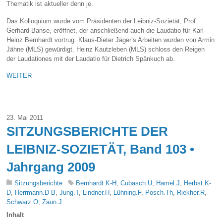
Thematik ist aktueller denn je.
Das Kolloquium wurde vom Präsidenten der Leibniz-Sozietät, Prof.
Gerhard Banse, eröffnet, der anschließend auch die Laudatio für Karl-
Heinz Bernhardt vortrug. Klaus-Dieter Jäger’s Arbeiten wurden von Armin
Jähne (MLS) gewürdigt. Heinz Kautzleben (MLS) schloss den Reigen
der Laudationes mit der Laudatio für Dietrich Spänkuch ab.
WEITER
23. Mai 2011
SITZUNGSBERICHTE DER
LEIBNIZ-SOZIETÄT, Band 103 •
Jahrgang 2009
Sitzungsberichte
Bernhardt.K-H
,
Cubasch.U
,
Hamel.J
,
Herbst.K-
D
,
Herrmann.D-B
,
Jung.T
,
Lindner.H
,
Lühning.F
,
Posch.Th
,
Riekher.R
,
Schwarz.O
,
Zaun.J
Inhalt