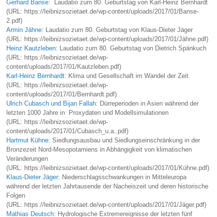
Gerhard Banse
: Laudatio zum 80. Geburtstag von Karl-Heinz Bernhardt
(URL: https://leibnizsozietaet.de/wp-content/uploads/2017/01/Banse-
2.pdf)
Armin Jähne:
Laudatio zum 80. Geburtstag von Klaus-Dieter Jäger
(URL: https://leibnizsozietaet.de/wp-content/uploads/2017/01/Jähne.pdf)
Heinz Kautzleben:
Laudatio zum 80. Geburtstag von Dietrich Spänkuch
(URL: https://leibnizsozietaet.de/wp-
content/uploads/2017/01/Kautzleben.pdf)
Karl-Heinz Bernhardt:
Klima und Gesellschaft im Wandel der Zeit
(URL: https://leibnizsozietaet.de/wp-
content/uploads/2017/01/Bernhardt.pdf)
Ulrich Cubasch und Bijan Fallah:
Dürreperioden in Asien während der
letzten 1000 Jahre in Proxydaten und Modellsimulationen
(URL: https://leibnizsozietaet.de/wp-
content/uploads/2017/01/Cubasch_u.a..pdf)
Hartmut Kühne:
Siedlungsausbau und Siedlungseinschränkung in der
Bronzezeit Nord-Mesopotamiens in Abhängigkeit von klimatischen
Veränderungen
(URL: https://leibnizsozietaet.de/wp-content/uploads/2017/01/Kühne.pdf)
Klaus-Dieter Jäger:
Niederschlagsschwankungen in Mitteleuropa
während der letzten Jahrtausende der Nacheiszeit und deren historische
Folgen
(URL: https://leibnizsozietaet.de/wp-content/uploads/2017/01/Jäger.pdf)
Mathias Deutsch:
Hydrologische Extremereignisse der letzten fünf