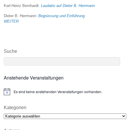
Karl-Heinz Bernhardt:
Laudatio auf Dieter B. Herrmann
Dieter B. Herrmann:
Begrüssung und Einführung
WEITER
Suche
Anstehende Veranstaltungen
Es sind keine anstehenden Veranstaltungen vorhanden.
N
o
t
i
Kategorien
c
Kategorien
e