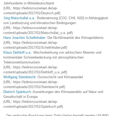
Jahrhunderte in Mitteldeutschland
(URL: https://leibnizsozietaet.de/wp-
content/uploads/2017/01/Deutsch.pdf)
Jörg Matschullat u.a.:
Bodenatmung (CO2, CH4, N20) in Abhängigkeit
von Landnutzung und klimatischen Bedingungen
(URL: https://leibnizsozietaet.de/wp-
content/uploads/2017/01/Matschullat_u.a..pdf)
Hans Joachim Schellnhuber:
Die Nichtlinearität des Klimaproblems
(URL: https://leibnizsozietaet.de/wp-
content/uploads/2017/01/Schellnhuber.pdf)
Klaus Dethloff u.a.:
Wechselwirkung von arktischem Meereis und
kontinentaler Schneebedeckung mit atmosphärischen
Telekonnektionsmustern
(URL: https://leibnizsozietaet.de/wp-
content/uploads/2017/01/Dethloff_u.a..pdf)
Wolfgang Steinbrecht:
Ozonschicht und Klimawandel
(URL: https://leibnizsozietaet.de/wp-
content/uploads/2017/01/Steinbrecht.pdf)
Dietrich Spänkuch:
Auswirkungen des Klimawandels auf Natur und
Gesellschaft in Europa
(URL: https://leibnizsozietaet.de/wp-
content/uploads/2017/01/Spänkuch.pdf)
Der gedruckte Band kann beim Trafo-Verlag bestellt werden (19,80€).