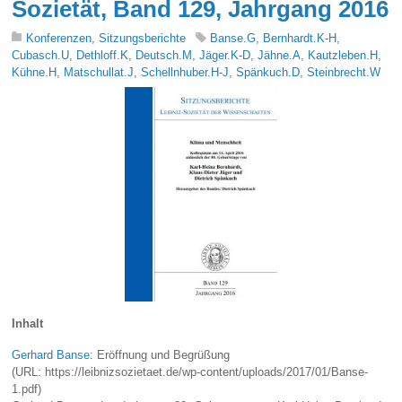
Sozietät, Band 129, Jahrgang 2016
Konferenzen
,
Sitzungsberichte
Banse.G
,
Bernhardt.K-H
,
Cubasch.U
,
Dethloff.K
,
Deutsch.M
,
Jäger.K-D
,
Jähne.A
,
Kautzleben.H
,
Kühne.H
,
Matschullat.J
,
Schellnhuber.H-J
,
Spänkuch.D
,
Steinbrecht.W
Inhalt
Gerhard Banse:
Eröffnung und Begrüßung
(URL: https://leibnizsozietaet.de/wp-content/uploads/2017/01/Banse-
1.pdf)