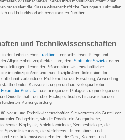
vantesten Wissenschaften. Neben ihren monatlichen öffentlichen
 organisiert die Klasse wissenschaftliche Tagungen zu aktuellen
ich und kulturhistorisch bedeutsamen Jubiläen
aften und Technikwissenschaften
– in der Leibniz‘schen
Tradition
– der selbstlosen Pflege und
er Allgemeinheit verpflichtet. Ihre, dem
Statut der Sozietät
getreu,
Veranstaltungen dienen der Präsentation wissenschaftlicher
der interdisziplinären und transdisziplinären Diskussion der
ielfalt damit verbundener Probleme bei der Forschung, Anwendung
 stattfindenden Klassensitzungen und die Kolloquia bieten –
n
Forum der Publizität
, des anregendes Dialoges zu grundlegenden
und Gesellschaft, der über Fachspezifisches hinausreichenden
h fundierten Meinungsbildung.
80 Natur- und Technikwissenschaftler. Sie vertreten ein Gutteil der
r naturaler Fachgebiete, wie die Physik, die Anorganische,
ochemie, Biophysik, Molekularbiologie, Synthesbiologie, die
n Spezia-lisierungen, die Verfahrens-, Informations- und
- und Konstruktionwissenschaften, die Geo-, Kosmos- und